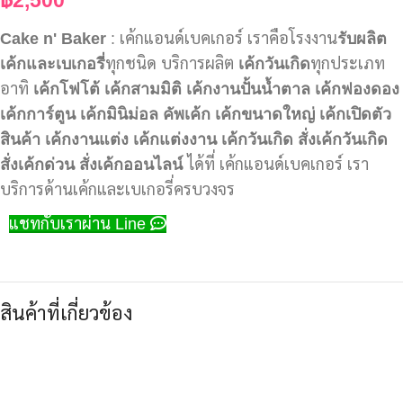
Cake n' Baker
: เค้กแอนด์เบคเกอร์ เราคือโรงงาน
รับผลิต
เค้กและเบเกอรี่
ทุกชนิด บริการผลิต
เค้กวันเกิด
ทุกประเภท
อาทิ
เค้กโฟโต้
เค้กสามมิติ
เค้กงานปั้นน้ำตาล
เค้กฟองดอง
เค้กการ์ตูน
เค้กมินิม่อล
คัพเค้ก
เค้กขนาดใหญ่
เค้กเปิดตัว
สินค้า
เค้กงานแต่ง
เค้กแต่งงาน
เค้กวันเกิด
สั่งเค้กวันเกิด
สั่งเค้กด่วน
สั่งเค้กออนไลน์
ได้ที่ เค้กแอนด์เบคเกอร์ เรา
บริการด้านเค้กและเบเกอรี่ครบวงจร
แชทกับเราผ่าน Line
สินค้าที่เกี่ยวข้อง