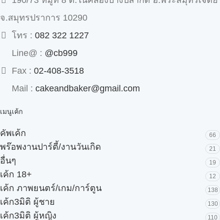
190/73 หมู่ที่ 8 ต.ในคลองบางปลากด อ.พระสมุทรเจดีย์
จ.สมุทรปราการ 10290
โทร :
082 322 1227
Line@ :
@cb999
Fax :
02-408-3518
Mail :
cakeandbaker@gmail.com
เมนูเค้ก
คัพเค้ก
66
พร๊อพงานปาร์ตี้/งานวันเกิด
21
อื่นๆ
19
เค้ก 18+
12
เค้ก ภาพยนตร์/เกม/การ์ตูน
138
เค้ก3มิติ ผู้ชาย
130
เค้ก3มิติ ผู้หญิง
110