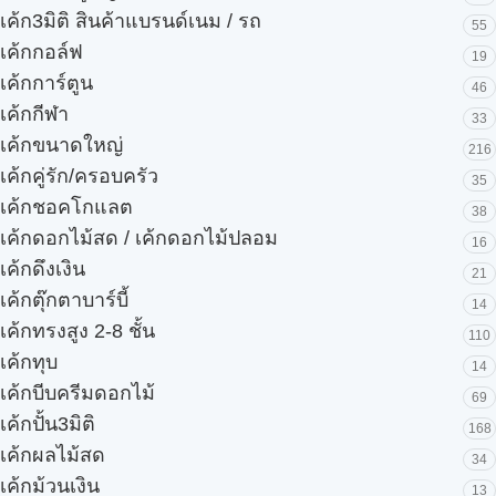
เค้ก3มิติ สินค้าแบรนด์เนม / รถ
55
เค้กกอล์ฟ
19
เค้กการ์ตูน
46
เค้กกีฬา
33
เค้กขนาดใหญ่
216
เค้กคู่รัก/ครอบครัว
35
เค้กชอคโกแลต
38
เค้กดอกไม้สด / เค้กดอกไม้ปลอม
16
เค้กดึงเงิน
21
เค้กตุ๊กตาบาร์บี้
14
เค้กทรงสูง 2-8 ชั้น
110
เค้กทุบ
14
เค้กบีบครีมดอกไม้
69
เค้กปั้น3มิติ
168
เค้กผลไม้สด
34
เค้กม้วนเงิน
13