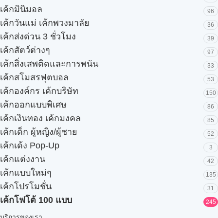
เค้กมินิมอล
96
เค้กวันแม่ เค้กพวงมาลัย
36
เค้กส่งด่วน 3 ชั่วโมง
39
เค้กสัตว์ต่างๆ
97
เค้กสิ่งเสพติดและการพนัน
33
เค้กสโมสรฟุตบอล
53
เค้กองค์กร เค้กบริษัท
150
เค้กออกแบบพิเศษ
86
เค้กเงินทอง เค้กมงคล
85
เค้กเด็ก ผู้หญิง/ผู้ชาย
52
เค้กเด้ง Pop-Up
3
เค้กแต่งงาน
42
เค้กแบบใหม่ๆ
135
เค้กโปรโมชั่น
31
เค้กโฟโต้ 100 แบบ
245
บริการของเรา