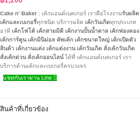
Cake n' Baker
: เค้กแอนด์เบคเกอร์ เราคือโรงงาน
รับผลิต
เค้กและเบเกอรี่
ทุกชนิด บริการผลิต
เค้กวันเกิด
ทุกประเภท
อาทิ
เค้กโฟโต้
เค้กสามมิติ
เค้กงานปั้นน้ำตาล
เค้กฟองดอง
เค้กการ์ตูน
เค้กมินิม่อล
คัพเค้ก
เค้กขนาดใหญ่
เค้กเปิดตัว
สินค้า
เค้กงานแต่ง
เค้กแต่งงาน
เค้กวันเกิด
สั่งเค้กวันเกิด
สั่งเค้กด่วน
สั่งเค้กออนไลน์
ได้ที่ เค้กแอนด์เบคเกอร์ เรา
บริการด้านเค้กและเบเกอรี่ครบวงจร
แชทกับเราผ่าน Line
สินค้าที่เกี่ยวข้อง