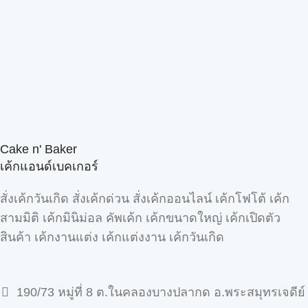
Cake n' Baker
เค้กแอนด์เบคเกอร์
สั่งเค้กวันเกิด สั่งเค้กด่วน สั่งเค้กออนไลน์ เค้กโฟโต้ เค้ก
สามมิติ เค้กมินิม่อล คัพเค้ก เค้กขนาดใหญ่ เค้กเปิดตัว
สินค้า เค้กงานแต่ง เค้กแต่งงาน เค้กวันเกิด
190/73 หมู่ที่ 8 ต.ในคลองบางปลากด อ.พระสมุทรเจดีย์