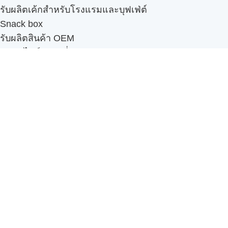
รับผลิตเค้กสำหรับโรงแรมและบุฟเฟ่ต์
Snack box
รับผลิตสินค้า OEM
แฟรนไชส์เบเกอรี่
เมนูอื่นๆ
ธุรกิจในเครือ
-
ภัทรินทร์ฟู้ด
รีวิวจากลูกค้า
ลูกค้าของเรา
ติดต่อเรา
ข้อกำหนดและนโยบาย
Sitemap