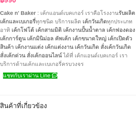
Cake n' Baker
: เค้กแอนด์เบคเกอร์ เราคือโรงงาน
รับผลิต
เค้กและเบเกอรี่
ทุกชนิด บริการผลิต
เค้กวันเกิด
ทุกประเภท
อาทิ
เค้กโฟโต้
เค้กสามมิติ
เค้กงานปั้นน้ำตาล
เค้กฟองดอง
เค้กการ์ตูน
เค้กมินิม่อล
คัพเค้ก
เค้กขนาดใหญ่
เค้กเปิดตัว
สินค้า
เค้กงานแต่ง
เค้กแต่งงาน
เค้กวันเกิด
สั่งเค้กวันเกิด
สั่งเค้กด่วน
สั่งเค้กออนไลน์
ได้ที่ เค้กแอนด์เบคเกอร์ เรา
บริการด้านเค้กและเบเกอรี่ครบวงจร
แชทกับเราผ่าน Line
สินค้าที่เกี่ยวข้อง