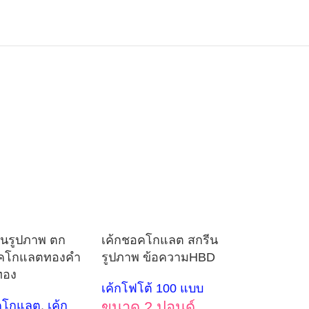
ีนรูปภาพ ตก
เค้กชอคโกแลต สกรีน
อคโกแลตทองคำ
รูปภาพ ข้อความHBD
ทอง
เค้กโฟโต้ 100 แบบ
คโกแลต
,
เค้ก
ขนาด 2 ปอนด์