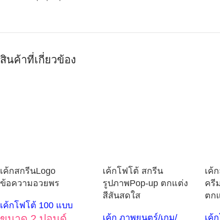
สินค้าที่เกี่ยวข้อง
เค้กสกรีนLogo
เค้กโฟโต้ สกรีน
เค้
ข้อความอวยพร
รูปภาพPop-up ตกแต่ง
ครี
สีสันสดใส
ตกแ
เค้กโฟโต้ 100 แบบ
ขนาด 2 ปอนด์
เค้ก ภาพยนตร์/เกม/
เค้