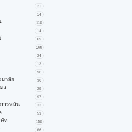
21
14
น
110
14
้
69
168
34
13
96
วงมาลัย
36
โมง
39
97
ะการพนัน
33
ล
53
ิษัท
150
ษ
86