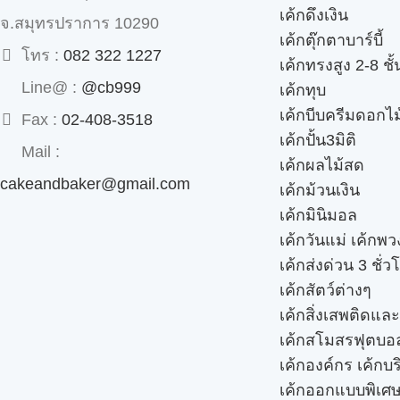
เค้กดึงเงิน
จ.สมุทรปราการ 10290
เค้กตุ๊กตาบาร์บี้
โทร :
082 322 1227
เค้กทรงสูง 2-8 ชั้
Line@ :
@cb999
เค้กทุบ
เค้กบีบครีมดอกไม
Fax :
02-408-3518
เค้กปั้น3มิติ
Mail :
เค้กผลไม้สด
cakeandbaker@gmail.com
เค้กม้วนเงิน
เค้กมินิมอล
เค้กวันแม่ เค้กพ
เค้กส่งด่วน 3 ชั่ว
เค้กสัตว์ต่างๆ
เค้กสิ่งเสพติดแล
เค้กสโมสรฟุตบอ
เค้กองค์กร เค้กบร
เค้กออกแบบพิเศ