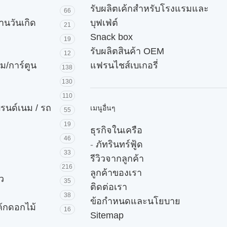
รับผลิตเค้กสำหรับโรงแรมและ
66
านวันเกิด
บุฟเฟ่ต์
21
Snack box
19
รับผลิตสินค้า OEM
12
ม/การ์ตูน
แฟรนไชส์เบเกอรี่
138
130
110
บรนด์เนม / รถ
เมนูอื่นๆ
55
19
ธุรกิจในเครือ
46
-
ภัทรินทร์ฟู้ด
33
รีวิวจากลูกค้า
216
ลูกค้าของเรา
ัว
35
ติดต่อเรา
38
ข้อกำหนดและนโยบาย
ค้กดอกไม้
16
Sitemap