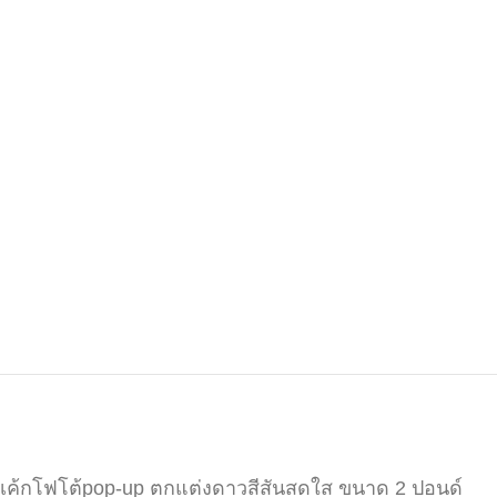
เค้กโฟโต้pop-up ตกแต่งดาวสีสันสดใส ขนาด 2 ปอนด์