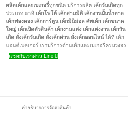
ผลิตเค้กและเบเกอรี่
ทุกชนิด บริการผลิต
เค้กวันเกิด
ทุก
ประเภท อาทิ
เค้กโฟโต้
เค้กสามมิติ
เค้กงานปั้นน้ำตาล
เค้กฟองดอง
เค้กการ์ตูน
เค้กมินิม่อล
คัพเค้ก
เค้กขนาด
ใหญ่
เค้กเปิดตัวสินค้า
เค้กงานแต่ง
เค้กแต่งงาน
เค้กวัน
เกิด
สั่งเค้กวันเกิด
สั่งเค้กด่วน
สั่งเค้กออนไลน์
ได้ที่ เค้ก
แอนด์เบคเกอร์ เราบริการด้านเค้กและเบเกอรี่ครบวงจร
แชทกับเราผ่าน Line
คำอธิบาย
การจัดส่งสินค้า