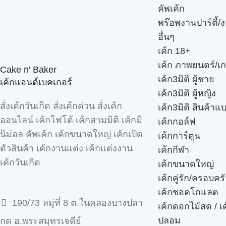
คัพเค้ก
พร๊อพงานปาร์ตี้/ง
อื่นๆ
เค้ก 18+
เค้ก ภาพยนตร์/เก
Cake n' Baker
เค้ก3มิติ ผู้ชาย
เค้กแอนด์เบคเกอร์
เค้ก3มิติ ผู้หญิง
สั่งเค้กวันเกิด สั่งเค้กด่วน สั่งเค้ก
เค้ก3มิติ สินค้าแ
ออนไลน์ เค้กโฟโต้ เค้กสามมิติ เค้กมิ
เค้กกอล์ฟ
นิม่อล คัพเค้ก เค้กขนาดใหญ่ เค้กเปิด
เค้กการ์ตูน
ตัวสินค้า เค้กงานแต่ง เค้กแต่งงาน
เค้กกีฬา
เค้กวันเกิด
เค้กขนาดใหญ่
เค้กคู่รัก/ครอบคร
เค้กชอคโกแลต
190/73 หมู่ที่ 8 ต.ในคลองบางปลา
เค้กดอกไม้สด / เ
ปลอม
กด อ.พระสมุทรเจดีย์