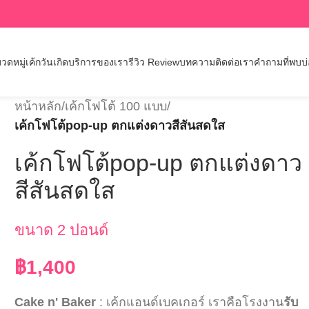
วดหมู่เค้กวันเกิด
บริการของเรา
รีวิว Review
บทความ
ติดต่อเรา
คำถามที่พบบ
หน้าหลัก
/
เค้กโฟโต้ 100 แบบ
/
เค้กโฟโต้pop-up ตกแต่งดาวสีสันสดใส
เค้กโฟโต้pop-up ตกแต่งดาว
สีสันสดใส
ขนาด 2 ปอนด์
฿
1,400
Cake n' Baker
: เค้กแอนด์เบคเกอร์ เราคือโรงงาน
รับ