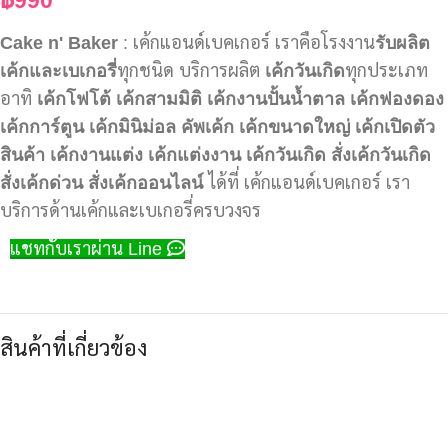
Cake n' Baker
: เค้กแอนด์เบคเกอร์ เราคือโรงงาน
รับผลิต
เค้กและเบเกอรี่
ทุกชนิด บริการผลิต
เค้กวันเกิด
ทุกประเภท
อาทิ
เค้กโฟโต้
เค้กสามมิติ
เค้กงานปั้นน้ำตาล
เค้กฟองดอง
เค้กการ์ตูน
เค้กมินิม่อล
คัพเค้ก
เค้กขนาดใหญ่
เค้กเปิดตัว
สินค้า
เค้กงานแต่ง
เค้กแต่งงาน
เค้กวันเกิด
สั่งเค้กวันเกิด
สั่งเค้กด่วน
สั่งเค้กออนไลน์
ได้ที่ เค้กแอนด์เบคเกอร์ เรา
บริการด้านเค้กและเบเกอรี่ครบวงจร
แชทกับเราผ่าน Line
สินค้าที่เกี่ยวข้อง