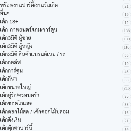
พร๊อพงานปาร์ตี้/งานวันเกิด
21
อื่นๆ
19
เค้ก 18+
12
เค้ก ภาพยนตร์/เกม/การ์ตูน
138
เค้ก3มิติ ผู้ชาย
130
เค้ก3มิติ ผู้หญิง
110
เค้ก3มิติ สินค้าแบรนด์เนม / รถ
55
เค้กกอล์ฟ
19
เค้กการ์ตูน
46
เค้กกีฬา
33
เค้กขนาดใหญ่
216
เค้กคู่รัก/ครอบครัว
35
เค้กชอคโกแลต
38
เค้กดอกไม้สด / เค้กดอกไม้ปลอม
16
เค้กดึงเงิน
21
เค้กตุ๊กตาบาร์บี้
14