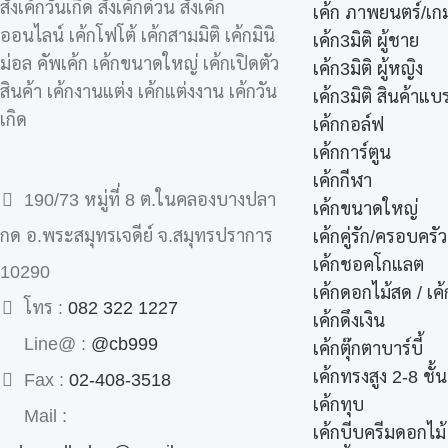
สั่งเค้กวันเกิด สั่งเค้กด่วน สั่งเค้ก
เค้ก ภาพยนตร์/เกม
ออนไลน์ เค้กโฟโต้ เค้กสามมิติ เค้กมินิ
เค้ก3มิติ ผู้ชาย
ม่อล คัพเค้ก เค้กขนาดใหญ่ เค้กเปิดตัว
เค้ก3มิติ ผู้หญิง
สินค้า เค้กงานแต่ง เค้กแต่งงาน เค้กวัน
เค้ก3มิติ สินค้าแบ
เกิด
เค้กกอล์ฟ
เค้กการ์ตูน
เค้กกีฬา
190/73 หมู่ที่ 8 ต.ในคลองบางปลา
เค้กขนาดใหญ่
กด อ.พระสมุทรเจดีย์ จ.สมุทรปราการ
เค้กคู่รัก/ครอบครัว
เค้กชอคโกแลต
10290
เค้กดอกไม้สด / เ
โทร :
082 322 1227
เค้กดึงเงิน
Line@ :
@cb999
เค้กตุ๊กตาบาร์บี้
เค้กทรงสูง 2-8 ชั้น
Fax :
02-408-3518
เค้กทุบ
Mail :
เค้กบีบครีมดอกไม้