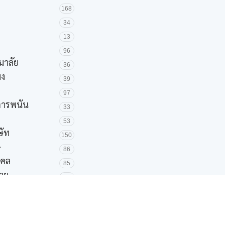
168
34
13
96
มาลัย
36
มง
39
97
ะการพนัน
33
53
ษัท
150
ษ
86
งคล
85
ชาย
52
3
42
135