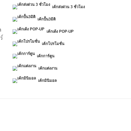
ท
เค้กส่งด่วน 3 ชั่วโมง
เค้กปั้น3มิติ
ก
เค้กเด้ง POP-UP
ร์
เค้กโปรโมชั่น
เค้กการ์ตูน
เค้กแต่งงาน
เค้กมินิมอล