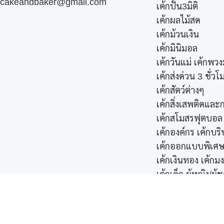
cakeandbaker@gmail.com
เค้กปั้น3มิติ
เค้กผลไม้สด
เค้กม้วนเงิน
เค้กมินิมอล
เค้กวันแม่ เค้กพวง
เค้กส่งด่วน 3 ชั่วโ
เค้กสัตว์ต่างๆ
เค้กสิ่งเสพติดแล
เค้กสโมสรฟุตบอล
เค้กองค์กร เค้กบริ
เค้กออกแบบพิเศ
เค้กเงินทอง เค้กม
เค้กเด็ก ผู้หญิง/ผู้
เค้กเด้ง Pop-Up
เค้กแต่งงาน
เค้กแบบใหม่ๆ