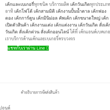
เค้กและเบเกอรี่
ทุกชนิด บริการผลิต
เค้กวันเกิด
ทุกประเภ
อาทิ
เค้กโฟโต้
เค้กสามมิติ
เค้กงานปั้นน้ำตาล
เค้กฟอง
ดอง
เค้กการ์ตูน
เค้กมินิม่อล
คัพเค้ก
เค้กขนาดใหญ่
เค้ก
เปิดตัวสินค้า
เค้กงานแต่ง
เค้กแต่งงาน
เค้กวันเกิด
สั่งเค้
วันเกิด
สั่งเค้กด่วน
สั่งเค้กออนไลน์
ได้ที่ เค้กแอนด์เบคเกอ
เราบริการด้านเค้กและเบเกอรี่ครบวงจร
แชทกับเราผ่าน Line
คำอธิบาย
การจัดส่งสินค้า
ปอนด์