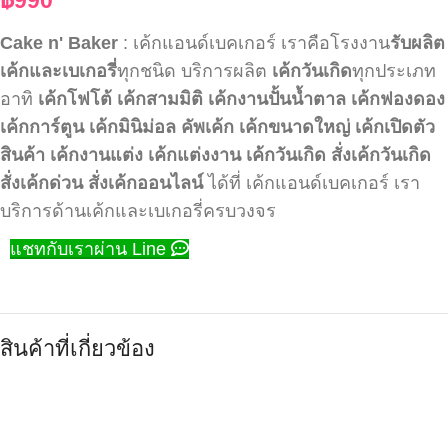
Cake n' Baker
: เค้กแอนด์เบคเกอร์ เราคือโรงงาน
รับผลิต
เค้กและเบเกอรี่
ทุกชนิด บริการผลิต
เค้กวันเกิด
ทุกประเภท
อาทิ
เค้กโฟโต้
เค้กสามมิติ
เค้กงานปั้นน้ำตาล
เค้กฟองดอง
เค้กการ์ตูน
เค้กมินิม่อล
คัพเค้ก
เค้กขนาดใหญ่
เค้กเปิดตัว
สินค้า
เค้กงานแต่ง
เค้กแต่งงาน
เค้กวันเกิด
สั่งเค้กวันเกิด
สั่งเค้กด่วน
สั่งเค้กออนไลน์
ได้ที่ เค้กแอนด์เบคเกอร์ เรา
บริการด้านเค้กและเบเกอรี่ครบวงจร
แชทกับเราผ่าน Line
สินค้าที่เกี่ยวข้อง