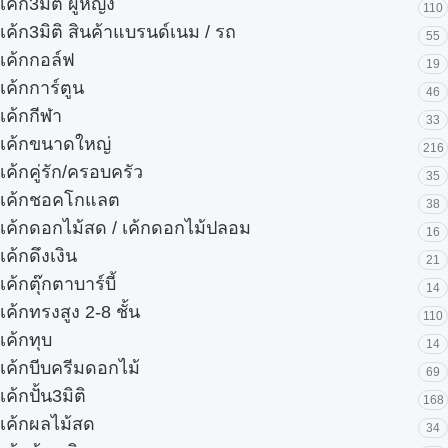
เค้ก3มิติ ผู้หญิง
110
เค้ก3มิติ สินค้าแบรนด์เนม / รถ
55
เค้กกอล์ฟ
19
เค้กการ์ตูน
46
เค้กกีฬา
33
เค้กขนาดใหญ่
216
เค้กคู่รัก/ครอบครัว
35
เค้กชอคโกแลต
38
เค้กดอกไม้สด / เค้กดอกไม้ปลอม
16
เค้กดึงเงิน
21
เค้กตุ๊กตาบาร์บี้
14
เค้กทรงสูง 2-8 ชั้น
110
เค้กทุบ
14
เค้กบีบครีมดอกไม้
69
เค้กปั้น3มิติ
168
เค้กผลไม้สด
34