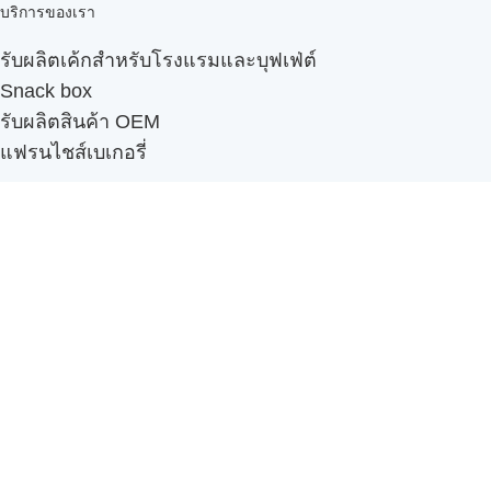
บริการของเรา
รับผลิตเค้กสำหรับโรงแรมและบุฟเฟ่ต์
Snack box
รับผลิตสินค้า OEM
แฟรนไชส์เบเกอรี่
เมนูอื่นๆ
ธุรกิจในเครือ
-
ภัทรินทร์ฟู้ด
รีวิวจากลูกค้า
ลูกค้าของเรา
ติดต่อเรา
ข้อกำหนดและนโยบาย
Sitemap