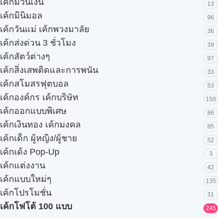
เค้กม้วนเงิน
13
เค้กมินิมอล
96
เค้กวันแม่ เค้กพวงมาลัย
36
เค้กส่งด่วน 3 ชั่วโมง
39
เค้กสัตว์ต่างๆ
97
เค้กสิ่งเสพติดและการพนัน
33
เค้กสโมสรฟุตบอล
53
เค้กองค์กร เค้กบริษัท
150
เค้กออกแบบพิเศษ
86
เค้กเงินทอง เค้กมงคล
85
เค้กเด็ก ผู้หญิง/ผู้ชาย
52
เค้กเด้ง Pop-Up
3
เค้กแต่งงาน
42
เค้กแบบใหม่ๆ
135
เค้กโปรโมชั่น
31
เค้กโฟโต้ 100 แบบ
245