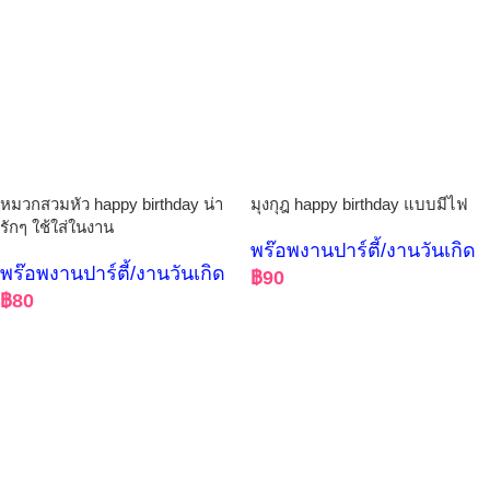
หมวกสวมหัว happy birthday น่า
มุงกุฎ happy birthday แบบมีไฟ
รักๆ ใช้ใส่ในงาน
พร๊อพงานปาร์ตี้/งานวันเกิด
พร๊อพงานปาร์ตี้/งานวันเกิด
฿
90
฿
80