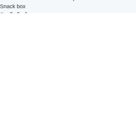
Snack box
รับผลิตสินค้า OEM
แฟรนไชส์เบเกอรี่
เมนูอื่นๆ
ธุรกิจในเครือ
-
ภัทรินทร์ฟู้ด
รีวิวจากลูกค้า
ลูกค้าของเรา
ติดต่อเรา
ข้อกำหนดและนโยบาย
Sitemap
Cake n' Bake โรงงานผลิตเค้กและเบเกอรี่