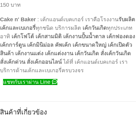
150 บาท
Cake n' Baker
: เค้กแอนด์เบคเกอร์ เราคือโรงงาน
รับผลิต
เค้กและเบเกอรี่
ทุกชนิด บริการผลิต
เค้กวันเกิด
ทุกประเภท
อาทิ
เค้กโฟโต้
เค้กสามมิติ
เค้กงานปั้นน้ำตาล
เค้กฟองดอง
เค้กการ์ตูน
เค้กมินิม่อล
คัพเค้ก
เค้กขนาดใหญ่
เค้กเปิดตัว
สินค้า
เค้กงานแต่ง
เค้กแต่งงาน
เค้กวันเกิด
สั่งเค้กวันเกิด
สั่งเค้กด่วน
สั่งเค้กออนไลน์
ได้ที่ เค้กแอนด์เบคเกอร์ เรา
บริการด้านเค้กและเบเกอรี่ครบวงจร
แชทกับเราผ่าน Line
สินค้าที่เกี่ยวข้อง