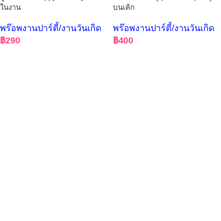
ในงาน
บนเค้ก
พร๊อพงานปาร์ตี้/งานวันเกิด
พร๊อพงานปาร์ตี้/งานวันเกิด
฿
290
฿
400