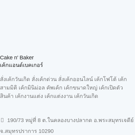
Cake n' Baker
เค้กแอนด์เบคเกอร์
สั่งเค้กวันเกิด สั่งเค้กด่วน สั่งเค้กออนไลน์ เค้กโฟโต้ เค้ก
สามมิติ เค้กมินิม่อล คัพเค้ก เค้กขนาดใหญ่ เค้กเปิดตัว
สินค้า เค้กงานแต่ง เค้กแต่งงาน เค้กวันเกิด
190/73 หมู่ที่ 8 ต.ในคลองบางปลากด อ.พระสมุทรเจดีย์
จ.สมุทรปราการ 10290