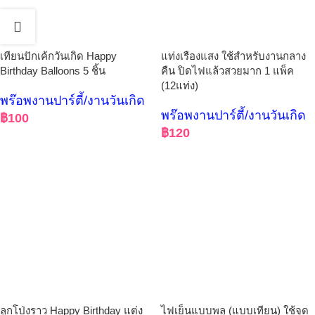
เทียนปักเค้กวันเกิด Happy
แท่งเรืองแสง ใช้สำหรับงานกลาง
Birthday Balloons 5 ชิ้น
คืน ปิดไฟแล้วสวยมาก 1 แพ็ค
(12แท่ง)
พร๊อพงานปาร์ตี้/งานวันเกิด
พร๊อพงานปาร์ตี้/งานวันเกิด
฿
100
฿
120
ลูกโป่งราว Happy Birthday แต่ง
ไฟเย็นแบบพลุ (แบบเทียน) ใช้จุด