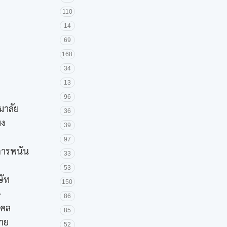
110
14
69
168
34
13
96
มาลัย
36
มง
39
97
ะการพนัน
33
53
ษัท
150
ษ
86
งคล
85
ชาย
52