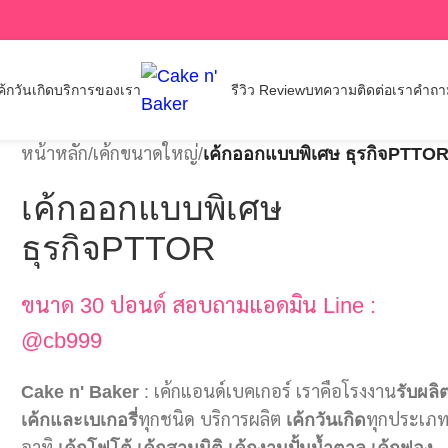
้กวันเกิด
บริการของเรา
รีวิว Review
บทความ
ติดต่อเรา
คำถาม
หน้าหลัก
/
เค้กขนาดใหญ่
/
เค้กออกแบบพิเศษ ธุรกิจPTTO
เค้กออกแบบพิเศษ
ธุรกิจPTTOR
ขนาด 30 ปอนด์ สอบถามแอดมิน Line :
@cb999
Cake n' Baker
: เค้กแอนด์เบคเกอร์ เราคือโรงงาน
รับผลิ
เค้กและเบเกอรี่
ทุกชนิด บริการผลิต
เค้กวันเกิด
ทุกประเภ