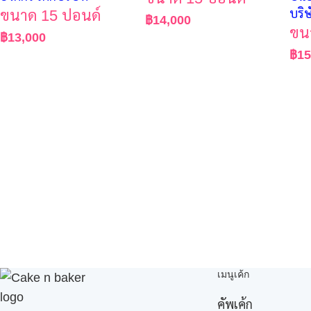
ขนาด 15 ปอนด์
บริษ
฿
14,000
ขน
฿
13,000
฿
15
เมนูเค้ก
คัพเค้ก