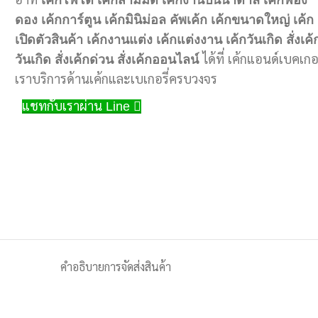
อาทิ
เค้กโฟโต้
เค้กสามมิติ
เค้กงานปั้นน้ำตาล
เค้กฟอง
ดอง
เค้กการ์ตูน
เค้กมินิม่อล
คัพเค้ก
เค้กขนาดใหญ่
เค้ก
เปิดตัวสินค้า
เค้กงานแต่ง
เค้กแต่งงาน
เค้กวันเกิด
สั่งเค้
วันเกิด
สั่งเค้กด่วน
สั่งเค้กออนไลน์
ได้ที่ เค้กแอนด์เบคเกอ
เราบริการด้านเค้กและเบเกอรี่ครบวงจร
แชทกับเราผ่าน Line
คำอธิบาย
การจัดส่งสินค้า