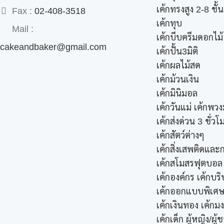
เค้กทรงสูง 2-8 ชั้น
Fax :
02-408-3518
เค้กทุบ
Mail :
เค้กบีบครีมดอกไม้
cakeandbaker@gmail.com
เค้กปั้น3มิติ
เค้กผลไม้สด
เค้กม้วนเงิน
เค้กมินิมอล
เค้กวันแม่ เค้กพวง
เค้กส่งด่วน 3 ชั่วโ
เค้กสัตว์ต่างๆ
เค้กสิ่งเสพติดแล
เค้กสโมสรฟุตบอล
เค้กองค์กร เค้กบริ
เค้กออกแบบพิเศ
เค้กเงินทอง เค้กม
เค้กเด็ก ผู้หญิง/ผู้