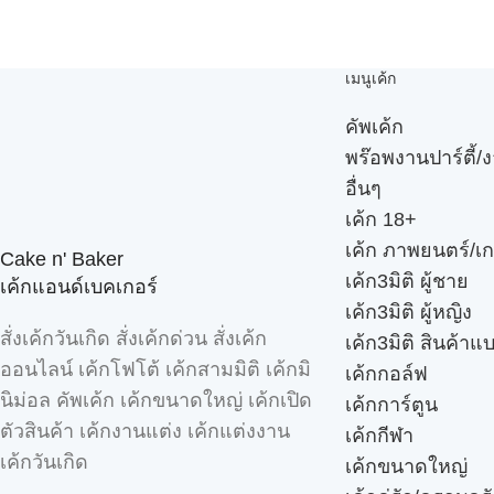
เมนูเค้ก
คัพเค้ก
พร๊อพงานปาร์ตี้/ง
อื่นๆ
เค้ก 18+
เค้ก ภาพยนตร์/เก
Cake n' Baker
เค้ก3มิติ ผู้ชาย
เค้กแอนด์เบคเกอร์
เค้ก3มิติ ผู้หญิง
สั่งเค้กวันเกิด สั่งเค้กด่วน สั่งเค้ก
เค้ก3มิติ สินค้าแ
ออนไลน์ เค้กโฟโต้ เค้กสามมิติ เค้กมิ
เค้กกอล์ฟ
นิม่อล คัพเค้ก เค้กขนาดใหญ่ เค้กเปิด
เค้กการ์ตูน
ตัวสินค้า เค้กงานแต่ง เค้กแต่งงาน
เค้กกีฬา
เค้กวันเกิด
เค้กขนาดใหญ่