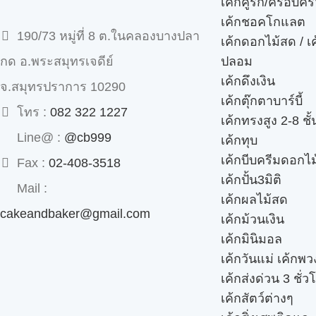
เค้กคู่รัก/ครอบคร
เค้กชอคโกแลต
190/73 หมู่ที่ 8 ต.ในคลองบางปลา
เค้กดอกไม้สด / เ
ปลอม
กด อ.พระสมุทรเจดีย์
เค้กดึงเงิน
จ.สมุทรปราการ 10290
เค้กตุ๊กตาบาร์บี้
โทร :
082 322 1227
เค้กทรงสูง 2-8 ชั้
Line@ :
@cb999
เค้กทุบ
เค้กบีบครีมดอกไม
Fax :
02-408-3518
เค้กปั้น3มิติ
Mail :
เค้กผลไม้สด
cakeandbaker@gmail.com
เค้กม้วนเงิน
เค้กมินิมอล
เค้กวันแม่ เค้กพ
เค้กส่งด่วน 3 ชั่ว
เค้กสัตว์ต่างๆ