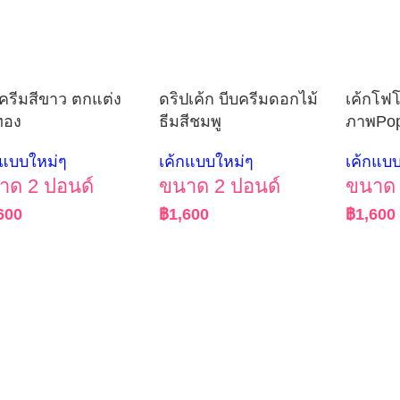
กครีมสีขาว ตกแต่ง
ดริปเค้ก บีบครีมดอกไม้
เค้กโฟโ
ทอง
ธีมสีชมพู
ภาพPo
กแบบใหม่ๆ
เค้กแบบใหม่ๆ
เค้กแบ
าด 2 ปอนด์
ขนาด 2 ปอนด์
ขนาด 
600
฿
1,600
฿
1,600