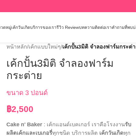
วดหมู่เค้กวันเกิด
บริการของเรา
รีวิว Review
บทความ
ติดต่อเรา
คำถามที่พบบ
หน้าหลัก
/
เค้กแบบใหม่ๆ
/
เค้กปั้น3มิติ จำลองฟาร์มกระต่
เค้กปั้น3มิติ จำลองฟาร์ม
กระต่าย
ขนาด 3 ปอนด์
฿
2,500
Cake n' Baker
: เค้กแอนด์เบคเกอร์ เราคือโรงงาน
รับ
ผลิตเค้กและเบเกอรี่
ทุกชนิด บริการผลิต
เค้กวันเกิด
ทุก