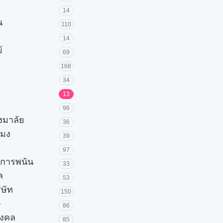
14
น
110
14
้
69
168
34
13
96
วงมาลัย
36
โมง
39
97
ะการพนัน
33
ล
53
ิษัท
150
ษ
86
มงคล
85