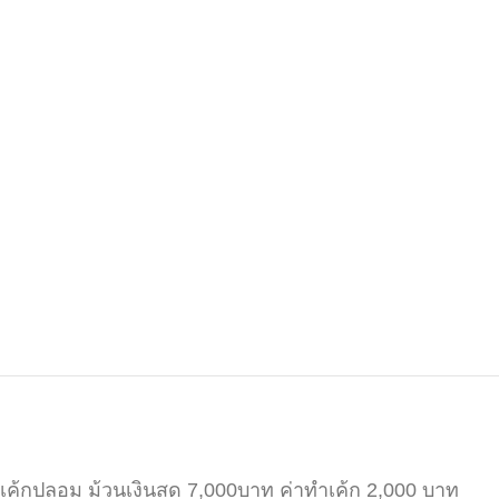
เค้กปลอม​ ม้วน​เงิน​สด 7,000​บาท​ ค่าทำเค้ก 2,000​ บาท​