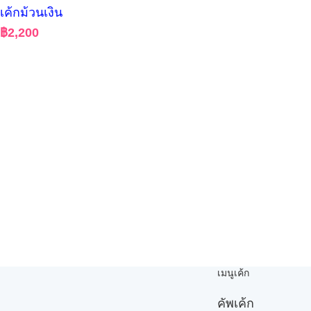
เค้กม้วนเงิน
฿
2,200
เมนูเค้ก
คัพเค้ก