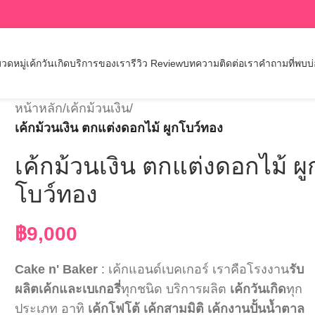
วดหมู่เค้กวันเกิด
บริการของเรา
รีวิว Review
บทความ
ติดต่อเรา
คำถามที่พบบ
หน้าหลัก
/
เค้กม้วนเงิน
/
เค้กม้วนเงิน ตกแต่งดอกไม้ ผูกโบว์ทอง
เค้กม้วนเงิน ตกแต่งดอกไม้ ผู
โบว์ทอง
฿
9,000
Cake n' Baker
: เค้กแอนด์เบคเกอร์ เราคือโรงงาน
รับ
ผลิตเค้กและเบเกอรี่
ทุกชนิด บริการผลิต
เค้กวันเกิด
ทุก
ประเภท อาทิ
เค้กโฟโต้
เค้กสามมิติ
เค้กงานปั้นน้ำตาล