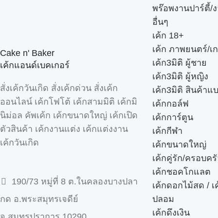
พร๊อพงานปาร์ตี้/ง
อื่นๆ
เค้ก 18+
เค้ก ภาพยนตร์/เก
Cake n' Baker
เค้ก3มิติ ผู้ชาย
เค้กแอนด์เบคเกอร์
เค้ก3มิติ ผู้หญิง
สั่งเค้กวันเกิด สั่งเค้กด่วน สั่งเค้ก
เค้ก3มิติ สินค้าแ
ออนไลน์ เค้กโฟโต้ เค้กสามมิติ เค้กมิ
เค้กกอล์ฟ
นิม่อล คัพเค้ก เค้กขนาดใหญ่ เค้กเปิด
เค้กการ์ตูน
ตัวสินค้า เค้กงานแต่ง เค้กแต่งงาน
เค้กกีฬา
เค้กวันเกิด
เค้กขนาดใหญ่
เค้กคู่รัก/ครอบคร
เค้กชอคโกแลต
190/73 หมู่ที่ 8 ต.ในคลองบางปลา
เค้กดอกไม้สด / เ
ปลอม
กด อ.พระสมุทรเจดีย์
เค้กดึงเงิน
จ.สมุทรปราการ 10290