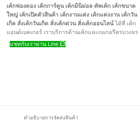
เค้กฟองดอง
เค้กการ์ตูน
เค้กมินิม่อล
คัพเค้ก
เค้กขนาด
ใหญ่
เค้กเปิดตัวสินค้า
เค้กงานแต่ง
เค้กแต่งงาน
เค้กวัน
เกิด
สั่งเค้กวันเกิด
สั่งเค้กด่วน
สั่งเค้กออนไลน์
ได้ที่ เค้ก
แอนด์เบคเกอร์ เราบริการด้านเค้กและเบเกอรี่ครบวงจร
แชทกับเราผ่าน Line
คำอธิบาย
การจัดส่งสินค้า