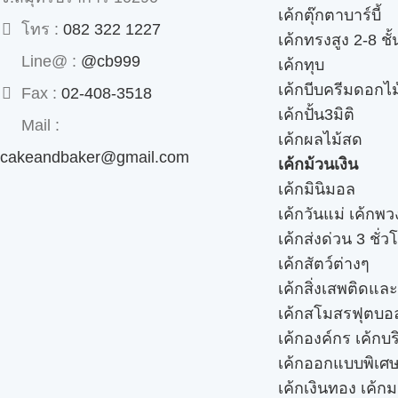
เค้กตุ๊กตาบาร์บี้
โทร :
082 322 1227
เค้กทรงสูง 2-8 ชั้
Line@ :
@cb999
เค้กทุบ
เค้กบีบครีมดอกไม
Fax :
02-408-3518
เค้กปั้น3มิติ
Mail :
เค้กผลไม้สด
cakeandbaker@gmail.com
เค้กม้วนเงิน
เค้กมินิมอล
เค้กวันแม่ เค้กพ
เค้กส่งด่วน 3 ชั่ว
เค้กสัตว์ต่างๆ
เค้กสิ่งเสพติดแล
เค้กสโมสรฟุตบอ
เค้กองค์กร เค้กบร
เค้กออกแบบพิเศ
เค้กเงินทอง เค้ก