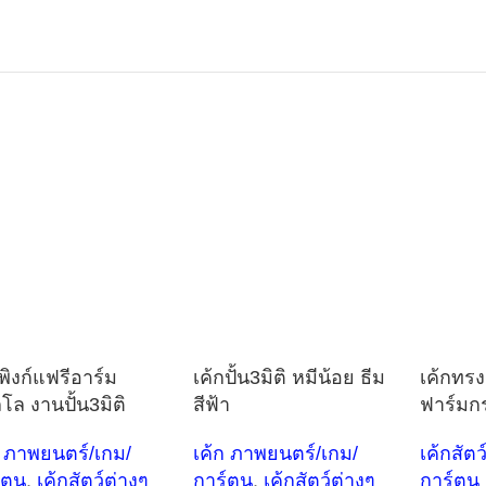
กพิงก์แฟรีอาร์ม
เค้กปั้น3มิติ หมีน้อย ธีม
เค้กทรง
ลโล งานปั้น3มิติ
สีฟ้า
ฟาร์มก
ก ภาพยนตร์/เกม/
เค้ก ภาพยนตร์/เกม/
เค้กสัตว
์ตูน
,
เค้กสัตว์ต่างๆ
การ์ตูน
,
เค้กสัตว์ต่างๆ
การ์ตูน