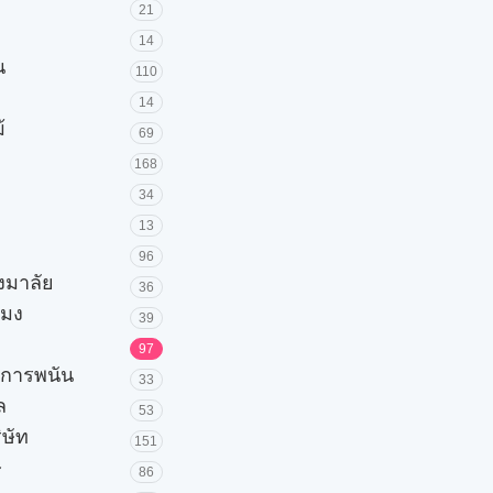
21
14
น
110
14
้
69
168
34
13
96
วงมาลัย
36
โมง
39
97
ะการพนัน
33
ล
53
ิษัท
151
ษ
86