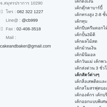
เค้กดึงเงิน
จ.สมุทรปราการ 10290
เค้กตุ๊กตาบาร์บี้
โทร :
082 322 1227
เค้กทรงสูง 2-8 ชั้
Line@ :
@cb999
เค้กทุบ
เค้กบีบครีมดอกไม
Fax :
02-408-3518
เค้กปั้น3มิติ
Mail :
เค้กผลไม้สด
cakeandbaker@gmail.com
เค้กม้วนเงิน
เค้กมินิมอล
เค้กวันแม่ เค้กพ
เค้กส่งด่วน 3 ชั่ว
เค้กสัตว์ต่างๆ
เค้กสิ่งเสพติดแล
เค้กสโมสรฟุตบอ
เค้กองค์กร เค้กบร
เค้กออกแบบพิเศ