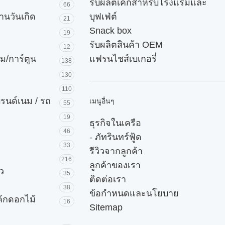
รับผลิตเค้กสำหรับโรงแรมและ
66
านวันเกิด
บุฟเฟ่ต์
21
Snack box
19
รับผลิตสินค้า OEM
12
ม/การ์ตูน
แฟรนไชส์เบเกอรี่
138
130
110
บรนด์เนม / รถ
เมนูอื่นๆ
55
19
ธุรกิจในเครือ
46
-
ภัทรินทร์ฟู้ด
33
รีวิวจากลูกค้า
216
ลูกค้าของเรา
ัว
35
ติดต่อเรา
38
ข้อกำหนดและนโยบาย
ค้กดอกไม้
16
Sitemap