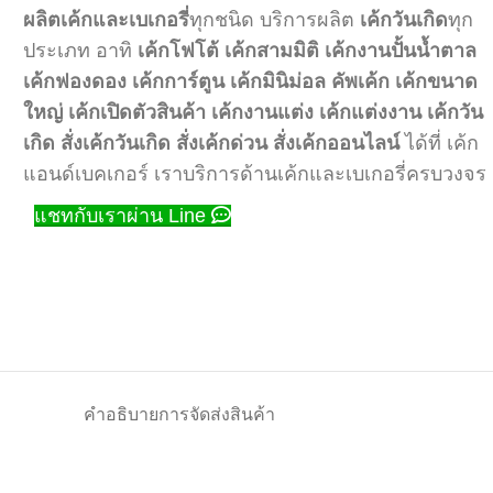
ผลิตเค้กและเบเกอรี่
ทุกชนิด บริการผลิต
เค้กวันเกิด
ทุก
ประเภท อาทิ
เค้กโฟโต้
เค้กสามมิติ
เค้กงานปั้นน้ำตาล
เค้กฟองดอง
เค้กการ์ตูน
เค้กมินิม่อล
คัพเค้ก
เค้กขนาด
ใหญ่
เค้กเปิดตัวสินค้า
เค้กงานแต่ง
เค้กแต่งงาน
เค้กวัน
เกิด
สั่งเค้กวันเกิด
สั่งเค้กด่วน
สั่งเค้กออนไลน์
ได้ที่ เค้ก
แอนด์เบคเกอร์ เราบริการด้านเค้กและเบเกอรี่ครบวงจร
แชทกับเราผ่าน Line
คำอธิบาย
การจัดส่งสินค้า