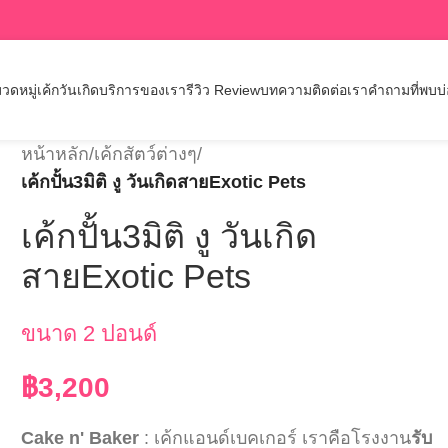
วดหมู่เค้กวันเกิด
บริการของเรา
รีวิว Review
บทความ
ติดต่อเรา
คำถามที่พบบ
หน้าหลัก
/
เค้กสัตว์ต่างๆ
/
เค้กปั้น3มิติ งู วันเกิดสายExotic Pets
เค้กปั้น3มิติ งู วันเกิด
สายExotic Pets
ขนาด 2 ปอนด์
฿
3,200
Cake n' Baker
: เค้กแอนด์เบคเกอร์ เราคือโรงงาน
รับ