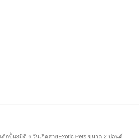
เค้กปั้น3มิติ งู วันเกิดสายExotic Pets ขนาด 2 ปอนด์