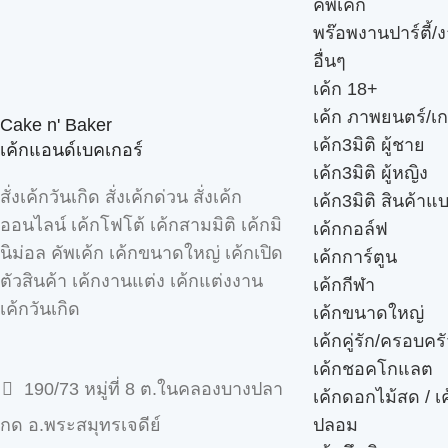
คัพเค้ก
พร๊อพงานปาร์ตี้/ง
อื่นๆ
เค้ก 18+
เค้ก ภาพยนตร์/เก
Cake n' Baker
เค้ก3มิติ ผู้ชาย
เค้กแอนด์เบคเกอร์
เค้ก3มิติ ผู้หญิง
สั่งเค้กวันเกิด สั่งเค้กด่วน สั่งเค้ก
เค้ก3มิติ สินค้าแ
ออนไลน์ เค้กโฟโต้ เค้กสามมิติ เค้กมิ
เค้กกอล์ฟ
นิม่อล คัพเค้ก เค้กขนาดใหญ่ เค้กเปิด
เค้กการ์ตูน
ตัวสินค้า เค้กงานแต่ง เค้กแต่งงาน
เค้กกีฬา
เค้กวันเกิด
เค้กขนาดใหญ่
เค้กคู่รัก/ครอบคร
เค้กชอคโกแลต
190/73 หมู่ที่ 8 ต.ในคลองบางปลา
เค้กดอกไม้สด / เ
ปลอม
กด อ.พระสมุทรเจดีย์