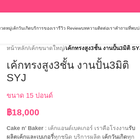
วดหมู่เค้กวันเกิด
บริการของเรา
รีวิว Review
บทความ
ติดต่อเรา
คำถามที่พบบ
หน้าหลัก
/
เค้กขนาดใหญ่
/
เค้กทรงสูง3ชั้น งานปั้น3มิติ S
เค้กทรงสูง3ชั้น งานปั้น3มิติ
SYJ
ขนาด 15 ปอนด์
฿
18,000
Cake n' Baker
: เค้กแอนด์เบคเกอร์ เราคือโรงงาน
รับ
ผลิตเค้กและเบเกอรี่
ทุกชนิด บริการผลิต
เค้กวันเกิด
ทุก