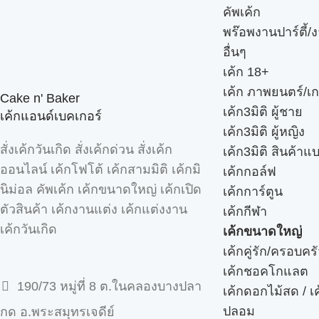
คัพเค้ก
พร๊อพงานปาร์ตี้/ง
อื่นๆ
เค้ก 18+
เค้ก ภาพยนตร์/เก
Cake n' Baker
เค้ก3มิติ ผู้ชาย
เค้กแอนด์เบคเกอร์
เค้ก3มิติ ผู้หญิง
สั่งเค้กวันเกิด สั่งเค้กด่วน สั่งเค้ก
เค้ก3มิติ สินค้าแ
ออนไลน์ เค้กโฟโต้ เค้กสามมิติ เค้กมิ
เค้กกอล์ฟ
นิม่อล คัพเค้ก เค้กขนาดใหญ่ เค้กเปิด
เค้กการ์ตูน
ตัวสินค้า เค้กงานแต่ง เค้กแต่งงาน
เค้กกีฬา
เค้กวันเกิด
เค้กขนาดใหญ่
เค้กคู่รัก/ครอบคร
เค้กชอคโกแลต
190/73 หมู่ที่ 8 ต.ในคลองบางปลา
เค้กดอกไม้สด / เ
ปลอม
กด อ.พระสมุทรเจดีย์