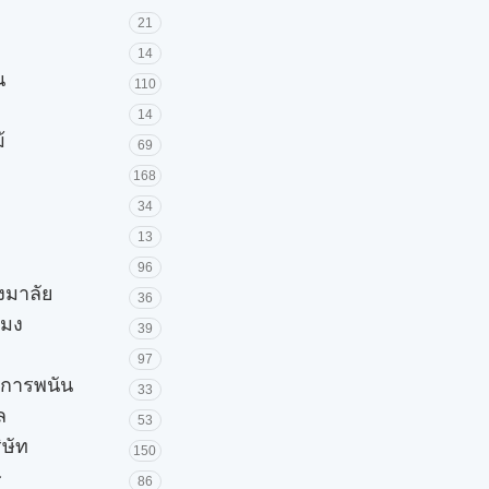
21
14
น
110
14
้
69
168
34
13
96
วงมาลัย
36
โมง
39
97
ะการพนัน
33
ล
53
ิษัท
150
ษ
86