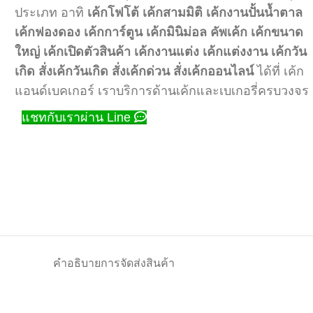
ประเภท อาทิ
เค้กโฟโต้
เค้กสามมิติ
เค้กงานปั้นน้ำตาล
เค้กฟองดอง
เค้กการ์ตูน
เค้กมินิม่อล
คัพเค้ก
เค้กขนาด
ใหญ่
เค้กเปิดตัวสินค้า
เค้กงานแต่ง
เค้กแต่งงาน
เค้กวัน
เกิด
สั่งเค้กวันเกิด
สั่งเค้กด่วน
สั่งเค้กออนไลน์
ได้ที่ เค้ก
แอนด์เบคเกอร์ เราบริการด้านเค้กและเบเกอรี่ครบวงจร
แชทกับเราผ่าน Line
คำอธิบาย
การจัดส่งสินค้า