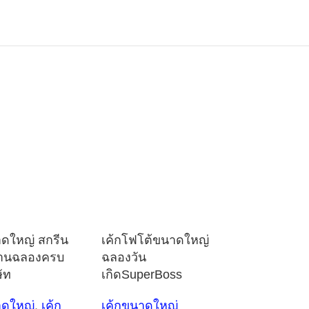
าดใหญ่ สกรีน
เค้กโฟโต้ขนาดใหญ่
งานฉลองครบ
ฉลองวัน
ัท
เกิดSuperBoss
าดใหญ่
,
เค้ก
เค้กขนาดใหญ่