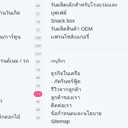
รับผลิตเค้กสำหรับโรงแรมและ
66
านวันเกิด
บุฟเฟ่ต์
21
Snack box
19
รับผลิตสินค้า OEM
12
ม/การ์ตูน
แฟรนไชส์เบเกอรี่
138
130
110
บรนด์เนม / รถ
เมนูอื่นๆ
55
19
ธุรกิจในเครือ
46
-
ภัทรินทร์ฟู้ด
33
รีวิวจากลูกค้า
216
ลูกค้าของเรา
ัว
35
ติดต่อเรา
38
ข้อกำหนดและนโยบาย
ค้กดอกไม้
16
Sitemap