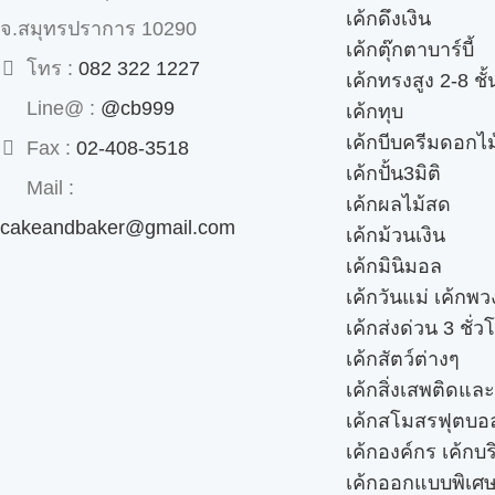
เค้กดึงเงิน
จ.สมุทรปราการ 10290
เค้กตุ๊กตาบาร์บี้
โทร :
082 322 1227
เค้กทรงสูง 2-8 ชั้
Line@ :
@cb999
เค้กทุบ
เค้กบีบครีมดอกไม
Fax :
02-408-3518
เค้กปั้น3มิติ
Mail :
เค้กผลไม้สด
cakeandbaker@gmail.com
เค้กม้วนเงิน
เค้กมินิมอล
เค้กวันแม่ เค้กพ
เค้กส่งด่วน 3 ชั่ว
เค้กสัตว์ต่างๆ
เค้กสิ่งเสพติดแล
เค้กสโมสรฟุตบอ
เค้กองค์กร เค้กบร
เค้กออกแบบพิเศ