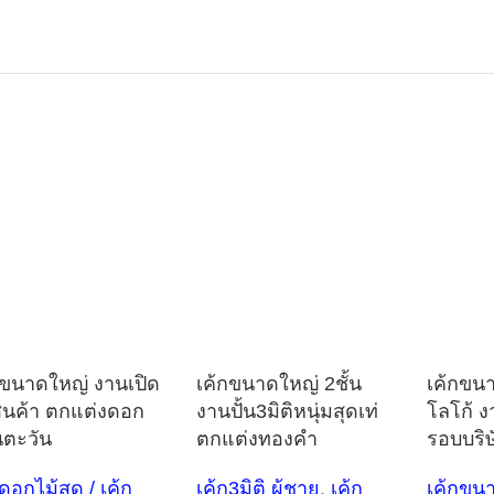
กขนาดใหญ่ งานเปิด
เค้กขนาดใหญ่ 2ชั้น
เค้กขน
สินค้า ตกแต่งดอก
งานปั้น3มิติหนุ่มสุดเท่
โลโก้ 
ตะวัน
ตกแต่งทองคำ
รอบบริษ
กดอกไม้สด / เค้ก
เค้ก3มิติ ผู้ชาย
,
เค้ก
เค้กขน