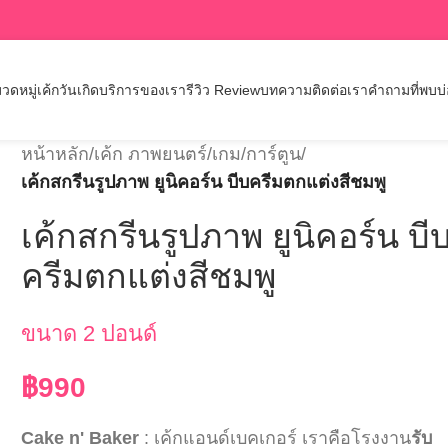
วดหมู่เค้กวันเกิด
บริการของเรา
รีวิว Review
บทความ
ติดต่อเรา
คำถามที่พบบ
หน้าหลัก
/
เค้ก ภาพยนตร์/เกม/การ์ตูน
/
เค้กสกรีนรูปภาพ ยูนิคอร์น บีบครีมตกแต่งสีชมพู
เค้กสกรีนรูปภาพ ยูนิคอร์น บี
ครีมตกแต่งสีชมพู
ขนาด 2 ปอนด์
฿
990
Cake n' Baker
: เค้กแอนด์เบคเกอร์ เราคือโรงงาน
รับ