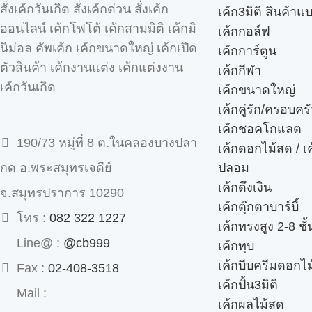
สั่งเค้กวันเกิด สั่งเค้กด่วน สั่งเค้ก
เค้ก3มิติ สินค้าแ
ออนไลน์ เค้กโฟโต้ เค้กสามมิติ เค้กมิ
เค้กกอล์ฟ
นิม่อล คัพเค้ก เค้กขนาดใหญ่ เค้กเปิด
เค้กการ์ตูน
ตัวสินค้า เค้กงานแต่ง เค้กแต่งงาน
เค้กกีฬา
เค้กวันเกิด
เค้กขนาดใหญ่
เค้กคู่รัก/ครอบคร
เค้กชอคโกแลต
190/73 หมู่ที่ 8 ต.ในคลองบางปลา
เค้กดอกไม้สด / เ
ปลอม
กด อ.พระสมุทรเจดีย์
เค้กดึงเงิน
จ.สมุทรปราการ 10290
เค้กตุ๊กตาบาร์บี้
โทร :
082 322 1227
เค้กทรงสูง 2-8 ชั้
Line@ :
@cb999
เค้กทุบ
เค้กบีบครีมดอกไม
Fax :
02-408-3518
เค้กปั้น3มิติ
Mail :
เค้กผลไม้สด