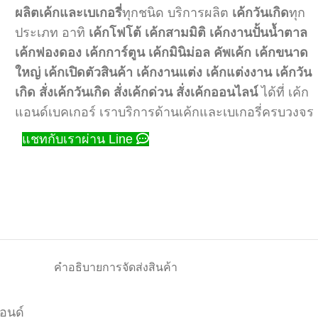
ผลิตเค้กและเบเกอรี่
ทุกชนิด บริการผลิต
เค้กวันเกิด
ทุก
ประเภท อาทิ
เค้กโฟโต้
เค้กสามมิติ
เค้กงานปั้นน้ำตาล
เค้กฟองดอง
เค้กการ์ตูน
เค้กมินิม่อล
คัพเค้ก
เค้กขนาด
ใหญ่
เค้กเปิดตัวสินค้า
เค้กงานแต่ง
เค้กแต่งงาน
เค้กวัน
เกิด
สั่งเค้กวันเกิด
สั่งเค้กด่วน
สั่งเค้กออนไลน์
ได้ที่ เค้ก
แอนด์เบคเกอร์ เราบริการด้านเค้กและเบเกอรี่ครบวงจร
แชทกับเราผ่าน Line
คำอธิบาย
การจัดส่งสินค้า
ปอนด์