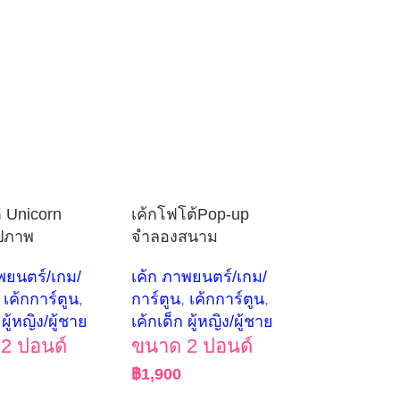
ิ Unicorn
เค้กโฟโต้Pop-up
ูปภาพ
จำลองสนาม
พยนตร์/เกม/
เค้ก ภาพยนตร์/เกม/
เค้กการ์ตูน
,
การ์ตูน
,
เค้กการ์ตูน
,
 ผู้หญิง/ผู้ชาย
เค้กเด็ก ผู้หญิง/ผู้ชาย
2 ปอนด์
ขนาด 2 ปอนด์
฿
1,900