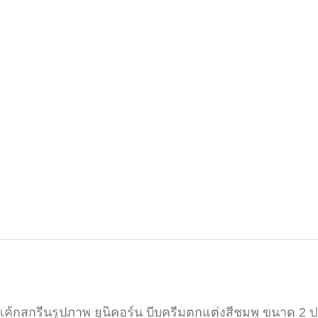
เค้กสกรีนรูปภาพ ยูนิคอร์น บีบครีมตกแต่งสีชมพู ขนาด 2 