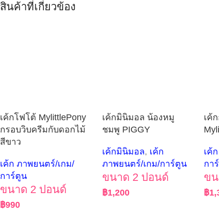
สินค้าที่เกี่ยวข้อง
เค้กโฟโต้ MylittlePony
เค้กมินิมอล น้องหมู
เค้ก
กรอบวิบครีมกับดอกไม้
ชมพู PIGGY
Myl
สีขาว
เค้กมินิมอล
,
เค้ก
เค้
เค้ก ภาพยนตร์/เกม/
ภาพยนตร์/เกม/การ์ตูน
การ
การ์ตูน
ขนาด 2 ปอนด์
ขน
ขนาด 2 ปอนด์
฿
1,200
฿
1,
฿
990