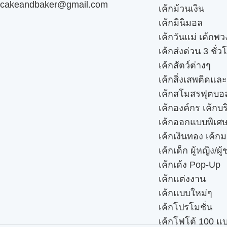
cakeandbaker@gmail.com
เค้กม้วนเงิน
เค้กมินิมอล
เค้กวันแม่ เค้กพ
เค้กส่งด่วน 3 ชั่ว
เค้กสัตว์ต่างๆ
เค้กสิ่งเสพติดแล
เค้กสโมสรฟุตบอ
เค้กองค์กร เค้กบร
เค้กออกแบบพิเศ
เค้กเงินทอง เค้ก
เค้กเด็ก ผู้หญิง/ผู
เค้กเด้ง Pop-Up
เค้กแต่งงาน
เค้กแบบใหม่ๆ
เค้กโปรโมชั่น
เค้กโฟโต้ 100 แ