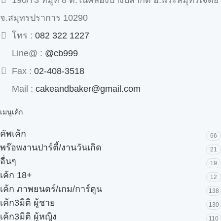
190/73 หมู่ที่ 8 ต.ในคลองบางปลากด อ.พระสมุทรเจดีย์
จ.สมุทรปราการ 10290
โทร :
082 322 1227
Line@ :
@cb999
Fax :
02-408-3518
Mail :
cakeandbaker@gmail.com
เมนูเค้ก
คัพเค้ก
66
พร๊อพงานปาร์ตี้/งานวันเกิด
21
อื่นๆ
19
เค้ก 18+
12
เค้ก ภาพยนตร์/เกม/การ์ตูน
138
เค้ก3มิติ ผู้ชาย
130
เค้ก3มิติ ผู้หญิง
110