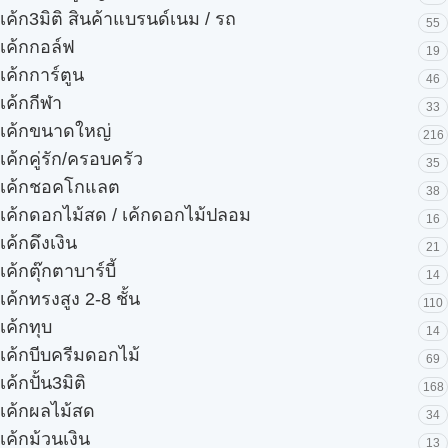
เค้ก3มิติ สินค้าแบรนด์เนม / รถ
55
เค้กกอล์ฟ
19
เค้กการ์ตูน
46
เค้กกีฬา
33
เค้กขนาดใหญ่
216
เค้กคู่รัก/ครอบครัว
35
เค้กชอคโกแลต
38
เค้กดอกไม้สด / เค้กดอกไม้ปลอม
16
เค้กดึงเงิน
21
เค้กตุ๊กตาบาร์บี้
14
เค้กทรงสูง 2-8 ชั้น
110
เค้กทุบ
14
เค้กบีบครีมดอกไม้
69
เค้กปั้น3มิติ
168
เค้กผลไม้สด
34
เค้กม้วนเงิน
13