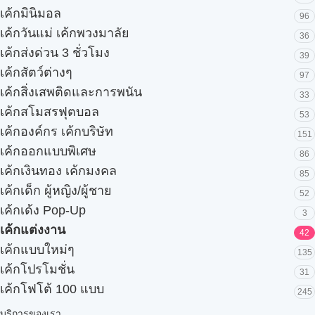
เค้กมินิมอล
96
เค้กวันแม่ เค้กพวงมาลัย
36
เค้กส่งด่วน 3 ชั่วโมง
39
เค้กสัตว์ต่างๆ
97
เค้กสิ่งเสพติดและการพนัน
33
เค้กสโมสรฟุตบอล
53
เค้กองค์กร เค้กบริษัท
151
เค้กออกแบบพิเศษ
86
เค้กเงินทอง เค้กมงคล
85
เค้กเด็ก ผู้หญิง/ผู้ชาย
52
เค้กเด้ง Pop-Up
3
เค้กแต่งงาน
42
เค้กแบบใหม่ๆ
135
เค้กโปรโมชั่น
31
เค้กโฟโต้ 100 แบบ
245
บริการของเรา