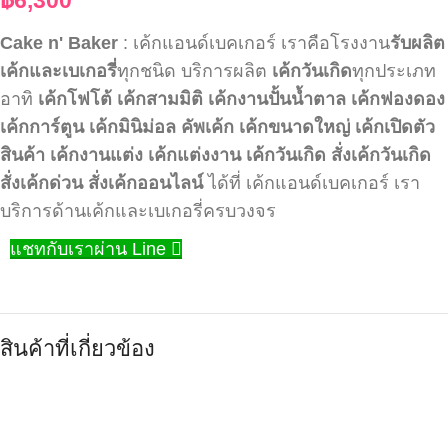
Cake n' Baker
: เค้กแอนด์เบคเกอร์ เราคือโรงงาน
รับผลิต
เค้กและเบเกอรี่
ทุกชนิด บริการผลิต
เค้กวันเกิด
ทุกประเภท
อาทิ
เค้กโฟโต้
เค้กสามมิติ
เค้กงานปั้นน้ำตาล
เค้กฟองดอง
เค้กการ์ตูน
เค้กมินิม่อล
คัพเค้ก
เค้กขนาดใหญ่
เค้กเปิดตัว
สินค้า
เค้กงานแต่ง
เค้กแต่งงาน
เค้กวันเกิด
สั่งเค้กวันเกิด
สั่งเค้กด่วน
สั่งเค้กออนไลน์
ได้ที่ เค้กแอนด์เบคเกอร์ เรา
บริการด้านเค้กและเบเกอรี่ครบวงจร
แชทกับเราผ่าน Line
สินค้าที่เกี่ยวข้อง