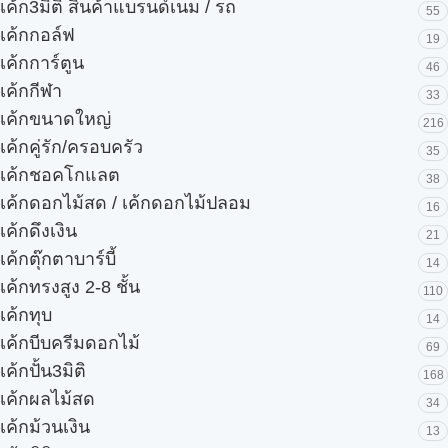
เค้ก3มิติ สินค้าแบรนด์เนม / รถ
55
เค้กกอล์ฟ
19
เค้กการ์ตูน
46
เค้กกีฬา
33
เค้กขนาดใหญ่
216
เค้กคู่รัก/ครอบครัว
35
เค้กชอคโกแลต
38
เค้กดอกไม้สด / เค้กดอกไม้ปลอม
16
เค้กดึงเงิน
21
เค้กตุ๊กตาบาร์บี้
14
เค้กทรงสูง 2-8 ชั้น
110
เค้กทุบ
14
เค้กบีบครีมดอกไม้
69
เค้กปั้น3มิติ
168
เค้กผลไม้สด
34
เค้กม้วนเงิน
13