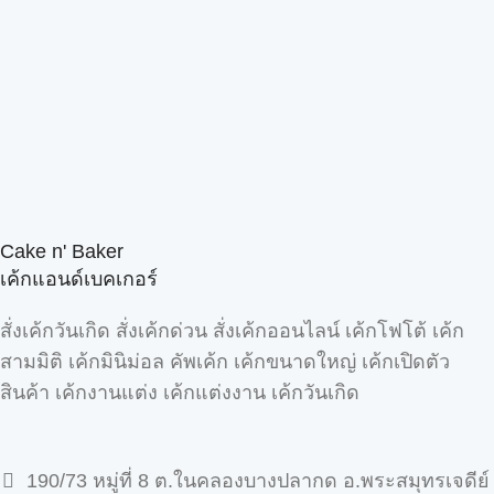
Cake n' Baker
เค้กแอนด์เบคเกอร์
สั่งเค้กวันเกิด สั่งเค้กด่วน สั่งเค้กออนไลน์ เค้กโฟโต้ เค้ก
สามมิติ เค้กมินิม่อล คัพเค้ก เค้กขนาดใหญ่ เค้กเปิดตัว
สินค้า เค้กงานแต่ง เค้กแต่งงาน เค้กวันเกิด
190/73 หมู่ที่ 8 ต.ในคลองบางปลากด อ.พระสมุทรเจดีย์