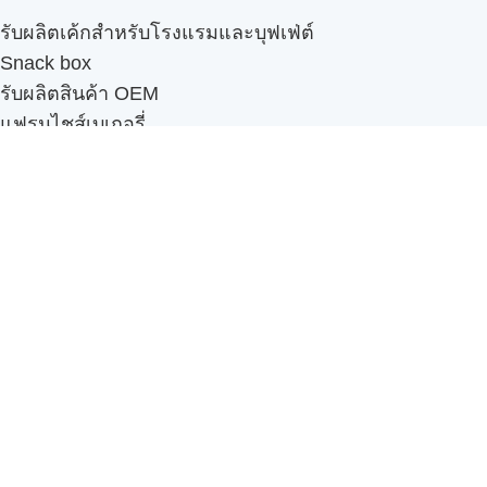
รับผลิตเค้กสำหรับโรงแรมและบุฟเฟ่ต์
Snack box
รับผลิตสินค้า OEM
แฟรนไชส์เบเกอรี่
เมนูอื่นๆ
ธุรกิจในเครือ
-
ภัทรินทร์ฟู้ด
รีวิวจากลูกค้า
ลูกค้าของเรา
ติดต่อเรา
ข้อกำหนดและนโยบาย
Sitemap