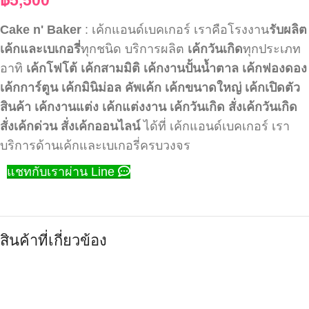
Cake n' Baker
: เค้กแอนด์เบคเกอร์ เราคือโรงงาน
รับผลิต
เค้กและเบเกอรี่
ทุกชนิด บริการผลิต
เค้กวันเกิด
ทุกประเภท
อาทิ
เค้กโฟโต้
เค้กสามมิติ
เค้กงานปั้นน้ำตาล
เค้กฟองดอง
เค้กการ์ตูน
เค้กมินิม่อล
คัพเค้ก
เค้กขนาดใหญ่
เค้กเปิดตัว
สินค้า
เค้กงานแต่ง
เค้กแต่งงาน
เค้กวันเกิด
สั่งเค้กวันเกิด
สั่งเค้กด่วน
สั่งเค้กออนไลน์
ได้ที่ เค้กแอนด์เบคเกอร์ เรา
บริการด้านเค้กและเบเกอรี่ครบวงจร
แชทกับเราผ่าน Line
สินค้าที่เกี่ยวข้อง