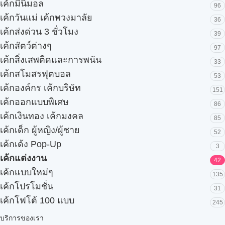
เค้กมินิมอล
96
เค้กวันแม่ เค้กพวงมาลัย
36
เค้กส่งด่วน 3 ชั่วโมง
39
เค้กสัตว์ต่างๆ
97
เค้กสิ่งเสพติดและการพนัน
33
เค้กสโมสรฟุตบอล
53
เค้กองค์กร เค้กบริษัท
151
เค้กออกแบบพิเศษ
86
เค้กเงินทอง เค้กมงคล
85
เค้กเด็ก ผู้หญิง/ผู้ชาย
52
เค้กเด้ง Pop-Up
3
เค้กแต่งงาน
42
เค้กแบบใหม่ๆ
135
เค้กโปรโมชั่น
31
เค้กโฟโต้ 100 แบบ
245
บริการของเรา