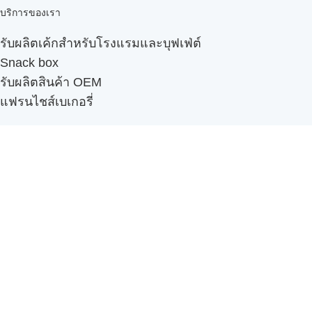
บริการของเรา
รับผลิตเค้กสำหรับโรงแรมและบุฟเฟ่ต์
Snack box
รับผลิตสินค้า OEM
แฟรนไชส์เบเกอรี่
เมนูอื่นๆ
ธุรกิจในเครือ
-
ภัทรินทร์ฟู้ด
รีวิวจากลูกค้า
ลูกค้าของเรา
ติดต่อเรา
ข้อกำหนดและนโยบาย
Sitemap