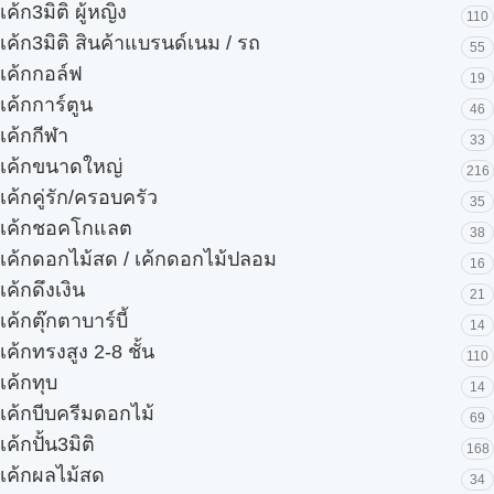
เค้ก3มิติ ผู้หญิง
110
เค้ก3มิติ สินค้าแบรนด์เนม / รถ
55
เค้กกอล์ฟ
19
เค้กการ์ตูน
46
เค้กกีฬา
33
เค้กขนาดใหญ่
216
เค้กคู่รัก/ครอบครัว
35
เค้กชอคโกแลต
38
เค้กดอกไม้สด / เค้กดอกไม้ปลอม
16
เค้กดึงเงิน
21
เค้กตุ๊กตาบาร์บี้
14
เค้กทรงสูง 2-8 ชั้น
110
เค้กทุบ
14
เค้กบีบครีมดอกไม้
69
เค้กปั้น3มิติ
168
เค้กผลไม้สด
34