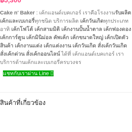
Cake n' Baker
: เค้กแอนด์เบคเกอร์ เราคือโรงงาน
รับผลิต
เค้กและเบเกอรี่
ทุกชนิด บริการผลิต
เค้กวันเกิด
ทุกประเภท
อาทิ
เค้กโฟโต้
เค้กสามมิติ
เค้กงานปั้นน้ำตาล
เค้กฟองดอง
เค้กการ์ตูน
เค้กมินิม่อล
คัพเค้ก
เค้กขนาดใหญ่
เค้กเปิดตัว
สินค้า
เค้กงานแต่ง
เค้กแต่งงาน
เค้กวันเกิด
สั่งเค้กวันเกิด
สั่งเค้กด่วน
สั่งเค้กออนไลน์
ได้ที่ เค้กแอนด์เบคเกอร์ เรา
บริการด้านเค้กและเบเกอรี่ครบวงจร
แชทกับเราผ่าน Line
สินค้าที่เกี่ยวข้อง