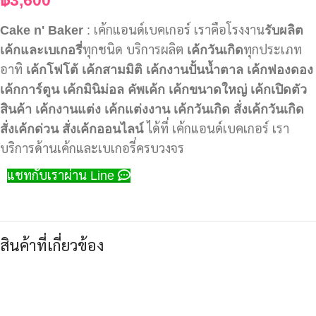
Cake n' Baker
: เค้กแอนด์เบคเกอร์ เราคือโรงงาน
รับผลิต
เค้กและเบเกอรี่
ทุกชนิด บริการผลิต
เค้กวันเกิด
ทุกประเภท
อาทิ
เค้กโฟโต้
เค้กสามมิติ
เค้กงานปั้นน้ำตาล
เค้กฟองดอง
เค้กการ์ตูน
เค้กมินิม่อล
คัพเค้ก
เค้กขนาดใหญ่
เค้กเปิดตัว
สินค้า
เค้กงานแต่ง
เค้กแต่งงาน
เค้กวันเกิด
สั่งเค้กวันเกิด
สั่งเค้กด่วน
สั่งเค้กออนไลน์
ได้ที่ เค้กแอนด์เบคเกอร์ เรา
บริการด้านเค้กและเบเกอรี่ครบวงจร
แชทกับเราผ่าน Line
สินค้าที่เกี่ยวข้อง