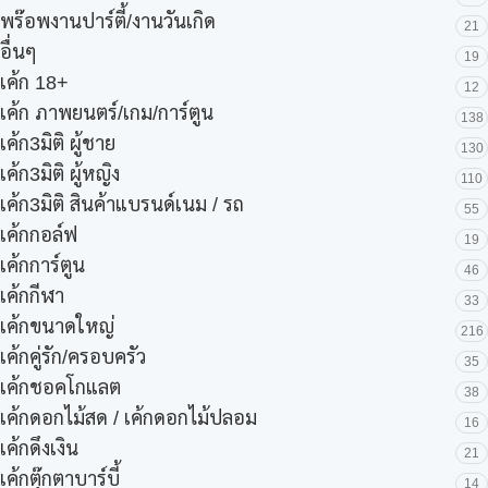
พร๊อพงานปาร์ตี้/งานวันเกิด
21
อื่นๆ
19
เค้ก 18+
12
เค้ก ภาพยนตร์/เกม/การ์ตูน
138
เค้ก3มิติ ผู้ชาย
130
เค้ก3มิติ ผู้หญิง
110
เค้ก3มิติ สินค้าแบรนด์เนม / รถ
55
เค้กกอล์ฟ
19
เค้กการ์ตูน
46
เค้กกีฬา
33
เค้กขนาดใหญ่
216
เค้กคู่รัก/ครอบครัว
35
เค้กชอคโกแลต
38
เค้กดอกไม้สด / เค้กดอกไม้ปลอม
16
เค้กดึงเงิน
21
เค้กตุ๊กตาบาร์บี้
14