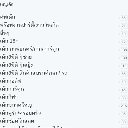
เมนูเค้ก
คัพเค้ก
66
พร๊อพงานปาร์ตี้/งานวันเกิด
21
อื่นๆ
19
เค้ก 18+
12
เค้ก ภาพยนตร์/เกม/การ์ตูน
138
เค้ก3มิติ ผู้ชาย
130
เค้ก3มิติ ผู้หญิง
110
เค้ก3มิติ สินค้าแบรนด์เนม / รถ
55
เค้กกอล์ฟ
19
เค้กการ์ตูน
46
เค้กกีฬา
33
เค้กขนาดใหญ่
216
เค้กคู่รัก/ครอบครัว
35
เค้กชอคโกแลต
38