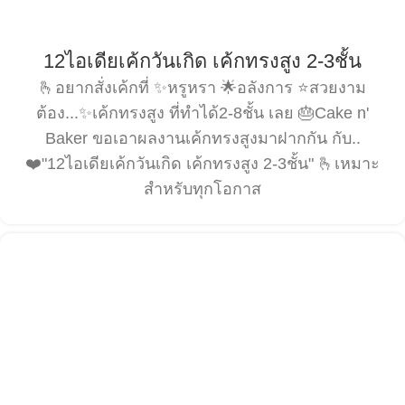
12ไอเดียเค้กวันเกิด เค้กทรงสูง 2-3ชั้น
🫰อยากสั่งเค้กที่ ✨หรูหรา 🌟อลังการ ⭐️สวยงาม
ต้อง...✨เค้กทรงสูง ที่ทำได้2-8ชั้น เลย 🎂Cake n'
Baker ขอเอาผลงานเค้กทรงสูงมาฝากกัน กับ..
❤️"12ไอเดียเค้กวันเกิด เค้กทรงสูง 2-3ชั้น" 🫰เหมาะ
สำหรับทุกโอกาส