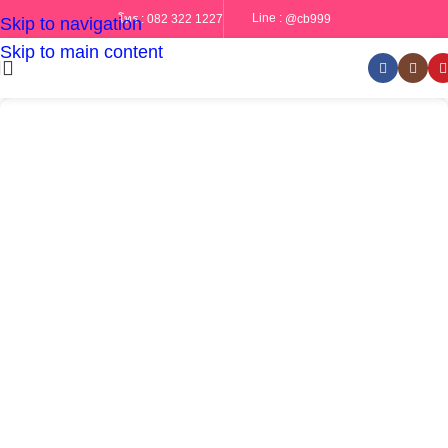
Line :
@cb999
โทร :
082 322 1227
Skip to navigation
Skip to main content