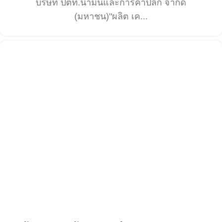
บริษัท ปตท.น้ำมันและการค้าปลีก จำกัด
(มหาชน)"ผลิต เค...