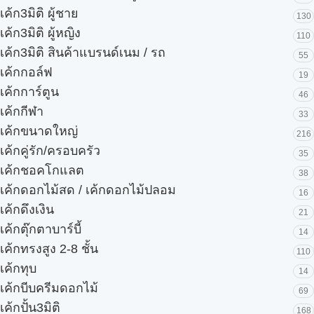
เค้ก3มิติ ผู้ชาย
130
เค้ก3มิติ ผู้หญิง
110
เค้ก3มิติ สินค้าแบรนด์เนม / รถ
55
เค้กกอล์ฟ
19
เค้กการ์ตูน
46
เค้กกีฬา
33
เค้กขนาดใหญ่
216
เค้กคู่รัก/ครอบครัว
35
เค้กชอคโกแลต
38
เค้กดอกไม้สด / เค้กดอกไม้ปลอม
16
เค้กดึงเงิน
21
เค้กตุ๊กตาบาร์บี้
14
เค้กทรงสูง 2-8 ชั้น
110
เค้กทุบ
14
เค้กบีบครีมดอกไม้
69
เค้กปั้น3มิติ
168