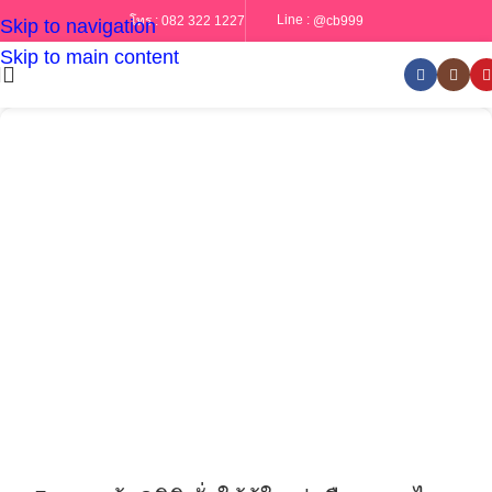
Line :
@cb999
โทร :
082 322 1227
Skip to navigation
Skip to main content