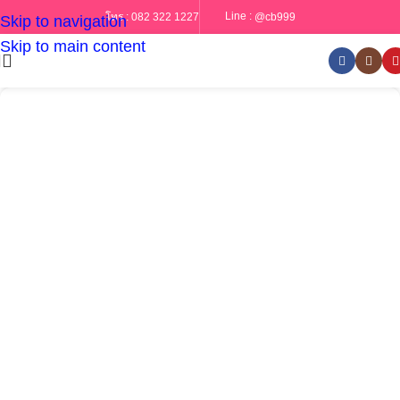
Line :
@cb999
โทร :
082 322 1227
Skip to navigation
Skip to main content