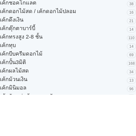
เค้กชอคโกแลต
38
เค้กดอกไม้สด / เค้กดอกไม้ปลอม
16
เค้กดึงเงิน
21
เค้กตุ๊กตาบาร์บี้
14
เค้กทรงสูง 2-8 ชั้น
110
เค้กทุบ
14
เค้กบีบครีมดอกไม้
69
เค้กปั้น3มิติ
168
เค้กผลไม้สด
34
เค้กม้วนเงิน
13
เค้กมินิมอล
96
เค้กวันแม่ เค้กพวงมาลัย
36
เค้กส่งด่วน 3 ชั่วโมง
39
เค้กสัตว์ต่างๆ
97
เค้กสิ่งเสพติดและการพนัน
33
เค้กสโมสรฟุตบอล
53