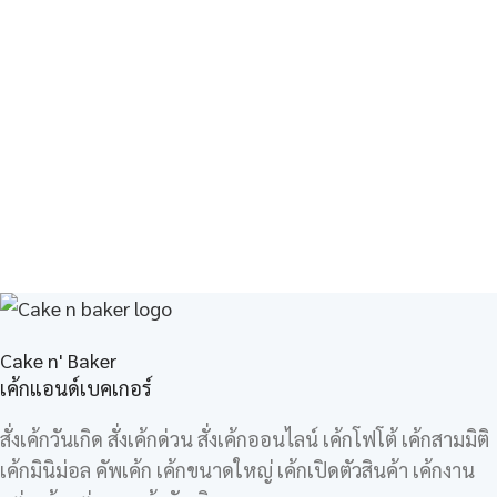
Cake n' Baker
เค้กแอนด์เบคเกอร์
สั่งเค้กวันเกิด สั่งเค้กด่วน สั่งเค้กออนไลน์ เค้กโฟโต้ เค้กสามมิติ
เค้กมินิม่อล คัพเค้ก เค้กขนาดใหญ่ เค้กเปิดตัวสินค้า เค้กงาน