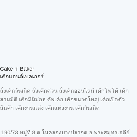
Cake n' Baker
เค้กแอนด์เบคเกอร์
สั่งเค้กวันเกิด สั่งเค้กด่วน สั่งเค้กออนไลน์ เค้กโฟโต้ เค้ก
สามมิติ เค้กมินิม่อล คัพเค้ก เค้กขนาดใหญ่ เค้กเปิดตัว
สินค้า เค้กงานแต่ง เค้กแต่งงาน เค้กวันเกิด
190/73 หมู่ที่ 8 ต.ในคลองบางปลากด อ.พระสมุทรเจดีย์