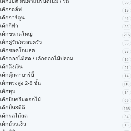
เค้ก3มิติ สินค้าแบรนด์เนม / รถ
55
เค้กกอล์ฟ
19
เค้กการ์ตูน
46
เค้กกีฬา
33
เค้กขนาดใหญ่
216
เค้กคู่รัก/ครอบครัว
35
เค้กชอคโกแลต
38
เค้กดอกไม้สด / เค้กดอกไม้ปลอม
16
เค้กดึงเงิน
21
เค้กตุ๊กตาบาร์บี้
14
เค้กทรงสูง 2-8 ชั้น
110
เค้กทุบ
14
เค้กบีบครีมดอกไม้
69
เค้กปั้น3มิติ
168
เค้กผลไม้สด
34
เค้กม้วนเงิน
13