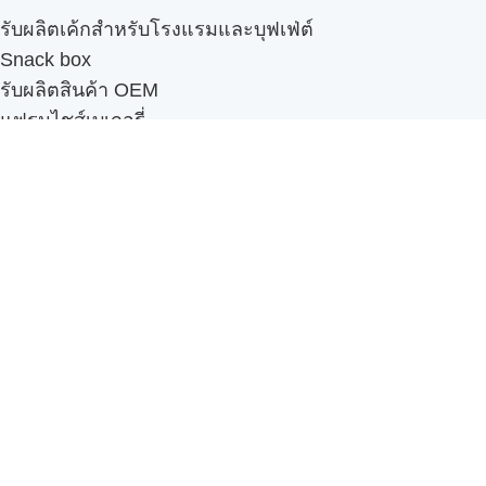
รับผลิตเค้กสำหรับโรงแรมและบุฟเฟ่ต์
Snack box
รับผลิตสินค้า OEM
แฟรนไชส์เบเกอรี่
เมนูอื่นๆ
ธุรกิจในเครือ
-
ภัทรินทร์ฟู้ด
รีวิวจากลูกค้า
ลูกค้าของเรา
ติดต่อเรา
ข้อกำหนดและนโยบาย
Sitemap