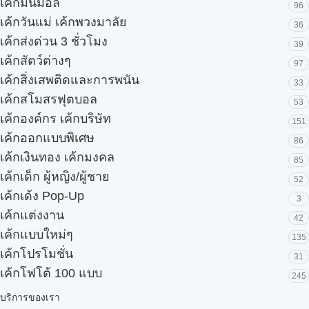
เค้กมินิมอล
96
เค้กวันแม่ เค้กพวงมาลัย
36
เค้กส่งด่วน 3 ชั่วโมง
39
เค้กสัตว์ต่างๆ
97
เค้กสิ่งเสพติดและการพนัน
33
เค้กสโมสรฟุตบอล
53
เค้กองค์กร เค้กบริษัท
151
เค้กออกแบบพิเศษ
86
เค้กเงินทอง เค้กมงคล
85
เค้กเด็ก ผู้หญิง/ผู้ชาย
52
เค้กเด้ง Pop-Up
3
เค้กแต่งงาน
42
เค้กแบบใหม่ๆ
135
เค้กโปรโมชั่น
31
เค้กโฟโต้ 100 แบบ
245
บริการของเรา