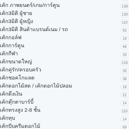
เค้ก ภาพยนตร์/เกม/การ์ตูน
138
เค้ก3มิติ ผู้ชาย
130
เค้ก3มิติ ผู้หญิง
110
เค้ก3มิติ สินค้าแบรนด์เนม / รถ
55
เค้กกอล์ฟ
19
เค้กการ์ตูน
46
เค้กกีฬา
33
เค้กขนาดใหญ่
216
เค้กคู่รัก/ครอบครัว
35
เค้กชอคโกแลต
38
เค้กดอกไม้สด / เค้กดอกไม้ปลอม
16
เค้กดึงเงิน
21
เค้กตุ๊กตาบาร์บี้
14
เค้กทรงสูง 2-8 ชั้น
110
เค้กทุบ
14
เค้กบีบครีมดอกไม้
69