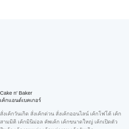
Cake n' Baker
เค้กแอนด์เบคเกอร์
สั่งเค้กวันเกิด สั่งเค้กด่วน สั่งเค้กออนไลน์ เค้กโฟโต้ เค้ก
สามมิติ เค้กมินิม่อล คัพเค้ก เค้กขนาดใหญ่ เค้กเปิดตัว