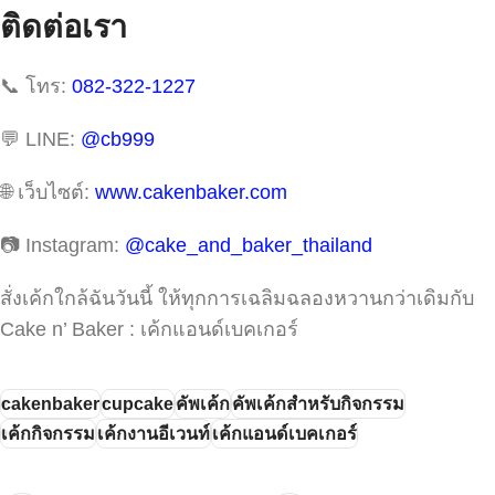
ติดต่อเรา
📞 โทร:
082-322-1227
💬 LINE:
@cb999
🌐 เว็บไซต์:
www.cakenbaker.com
📷 Instagram:
@cake_and_baker_thailand
สั่งเค้กใกล้ฉันวันนี้ ให้ทุกการเฉลิมฉลองหวานกว่าเดิมกับ
Cake n’ Baker : เค้กแอนด์เบคเกอร์
cakenbaker
cupcake
คัพเค้ก
คัพเค้กสำหรับกิจกรรม
เค้กกิจกรรม
เค้กงานอีเวนท์
เค้กแอนด์เบคเกอร์