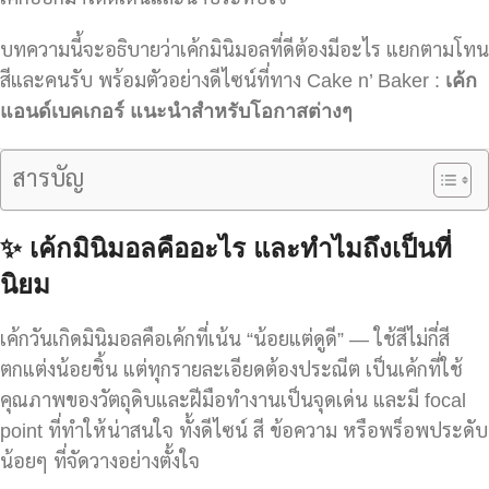
บทความนี้จะอธิบายว่าเค้กมินิมอลที่ดีต้องมีอะไร แยกตามโทน
สีและคนรับ พร้อมตัวอย่างดีไซน์ที่ทาง Cake n’ Baker :
เค้ก
แอนด์เบคเกอร์ แนะนำสำหรับโอกาสต่างๆ
สารบัญ
✨ เค้กมินิมอลคืออะไร และทำไมถึงเป็นที่
นิยม
เค้กวันเกิดมินิมอลคือเค้กที่เน้น “น้อยแต่ดูดี” — ใช้สีไม่กี่สี
ตกแต่งน้อยชิ้น แต่ทุกรายละเอียดต้องประณีต เป็นเค้กที่ใช้
คุณภาพของวัตถุดิบและฝีมือทำงานเป็นจุดเด่น และมี focal
point ที่ทำให้น่าสนใจ ทั้งดีไซน์ สี ข้อความ หรือพร็อพประดับ
น้อยๆ ที่จัดวางอย่างตั้งใจ