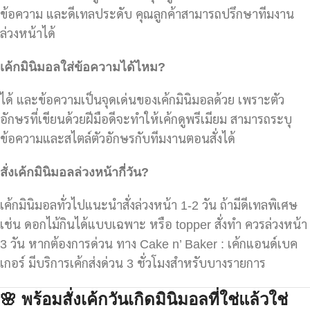
ข้อความ และดีเทลประดับ คุณลูกค้าสามารถปรึกษาทีมงาน
ล่วงหน้าได้
เค้กมินิมอลใส่ข้อความได้ไหม?
ได้ และข้อความเป็นจุดเด่นของเค้กมินิมอลด้วย เพราะตัว
อักษรที่เขียนด้วยฝีมือดีจะทำให้เค้กดูพรีเมียม สามารถระบุ
ข้อความและสไตล์ตัวอักษรกับทีมงานตอนสั่งได้
สั่งเค้กมินิมอลล่วงหน้ากี่วัน?
เค้กมินิมอลทั่วไปแนะนำสั่งล่วงหน้า 1-2 วัน ถ้ามีดีเทลพิเศษ
เช่น ดอกไม้กินได้แบบเฉพาะ หรือ topper สั่งทำ ควรล่วงหน้า
3 วัน หากต้องการด่วน ทาง Cake n’ Baker : เค้กแอนด์เบค
เกอร์ มีบริการเค้กส่งด่วน 3 ชั่วโมงสำหรับบางรายการ
🌸
พร้อมสั่งเค้กวันเกิดมินิมอลที่ใช่แล้วใช่