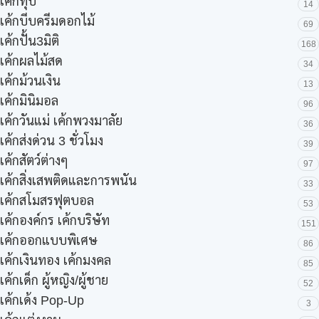
เค้กทุบ
14
เค้กบีบครีมดอกไม้
69
เค้กปั้น3มิติ
168
เค้กผลไม้สด
34
เค้กม้วนเงิน
13
เค้กมินิมอล
96
เค้กวันแม่ เค้กพวงมาลัย
36
เค้กส่งด่วน 3 ชั่วโมง
39
เค้กสัตว์ต่างๆ
97
เค้กสิ่งเสพติดและการพนัน
33
เค้กสโมสรฟุตบอล
53
เค้กองค์กร เค้กบริษัท
151
เค้กออกแบบพิเศษ
86
เค้กเงินทอง เค้กมงคล
85
เค้กเด็ก ผู้หญิง/ผู้ชาย
52
เค้กเด้ง Pop-Up
3