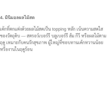
4.
มินิมอลผลไม้สด
เค้กที่ตกแต่งด้วยผลไม้สดเป็น topping หลัก เน้นความสดใส
ของวัตถุดิบ — สตรอว์เบอร์รี บลูเบอร์รี ส้ม กีวี หรือผลไม้ตาม
ฤดู เหมาะกับคนรักสุขภาพ ผู้ใหญ่ที่ชอบทานเค้กหวานน้อย
หรืองานในฤดูร้อน