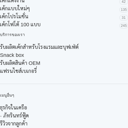
เค้กแต่งงาน
42
เค้กแบบใหม่ๆ
135
เค้กโปรโมชั่น
31
เค้กโฟโต้ 100 แบบ
245
บริการของเรา
รับผลิตเค้กสำหรับโรงแรมและบุฟเฟ่ต์
Snack box
รับผลิตสินค้า OEM
แฟรนไชส์เบเกอรี่
เมนูอื่นๆ
ธุรกิจในเครือ
-
ภัทรินทร์ฟู้ด
รีวิวจากลูกค้า