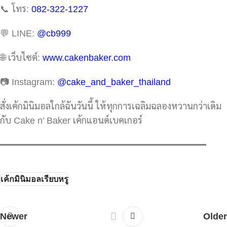
📞 โทร:
082-322-1227
💬 LINE:
@cb999
🌐 เว็บไซต์:
www.cakenbaker.com
📷 Instagram:
@cake_and_baker_thailand
สั่งเค้กมินิมอลใกล้ฉันวันนี้ ให้ทุกการเฉลิมฉลองหวานกว่าเดิม
กับ Cake n’ Baker เค้กแอนด์เบคเกอร์
━━━━━━━━━━━━━━━━━━━━━━━━━━━━━━━━━━━━━
เค้กมินิมอลเรียบหรู
Newer
Older