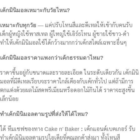
เค้กมินิมอลเหมาะกับวัยไหน?
เหมาะกับทุกวัย
— แค่ปรับโทนสีและดีเทลให้เข้ากับคนรับ
เด็กผู้หญิงใช้พาสเทล ผู้ใหญ่ใช้เอิร์ธโทน ผู้ชายใช้ขาว-ดำ
ทำให้เค้กมินิมอลใช้ได้กว้างมากกว่าเค้กสไตล์เฉพาะอื่นๆ
เค้กมินิมอลราคาแพงกว่าเค้กธรรมดาไหม?
ราคาขึ้นอยู่กับขนาดและรายละเอียด ในระดับเดียวกัน เค้กมินิ
มอลที่มีดีเทลเรียบจะราคาใกล้เคียงกับเค้กทั่วไป แต่ถ้ามีการ
ตกแต่งด้วยผลไม้สดพรีเมียมหรือดอกไม้กินได้ ราคาจะสูงขึ้น
เล็กน้อย
ทำเค้กมินิมอลตามรูปที่ส่งให้ได้ไหม?
ได้ ทีมเชฟของทาง Cake n’ Baker
:
เค้กแอนด์เบคเกอร์ รับ
ทำเค้กมินิมอลตามรูปไอเดียที่คุณลูกค้าส่งมา ทั้งโทนสี