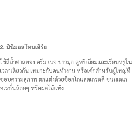
2.
มินิมอลโทนเอิร์ธ
ใช้สีน้ำตาลทอง ครีม เบจ ขาวมุก ดูพรีเมียมและเรียบหรูใน
เวลาเดียวกัน เหมาะกับคนทำงาน หรือเค้กสำหรับผู้ใหญ่ที่
ชอบความสุภาพ ตกแต่งด้วยช็อกโกแลตเกรดดี ขนมเดเก
อเรชั่นน้อยๆ หรือผลไม้แห้ง