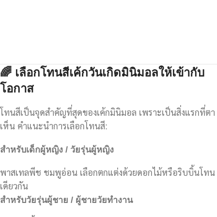
🌈
เลือกโทนสีเค้กวันเกิดมินิมอลให้เข้ากับ
โอกาส
โทนสีเป็นจุดสำคัญที่สุดของเค้กมินิมอล เพราะเป็นสิ่งแรกที่ตา
เห็น คำแนะนำการเลือกโทนสี:
สำหรับเด็กผู้หญิง / วัยรุ่นผู้หญิง
พาสเทลพีช ชมพูอ่อน เลือกตกแต่งด้วยดอกไม้หรือริบบิ้นโทน
เดียวกัน
สำหรับวัยรุ่นผู้ชาย / ผู้ชายวัยทำงาน