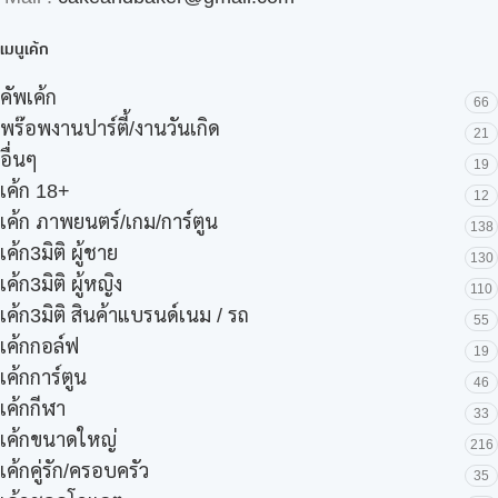
เมนูเค้ก
คัพเค้ก
66
พร๊อพงานปาร์ตี้/งานวันเกิด
21
อื่นๆ
19
เค้ก 18+
12
เค้ก ภาพยนตร์/เกม/การ์ตูน
138
เค้ก3มิติ ผู้ชาย
130
เค้ก3มิติ ผู้หญิง
110
เค้ก3มิติ สินค้าแบรนด์เนม / รถ
55
เค้กกอล์ฟ
19
เค้กการ์ตูน
46
เค้กกีฬา
33
เค้กขนาดใหญ่
216
เค้กคู่รัก/ครอบครัว
35