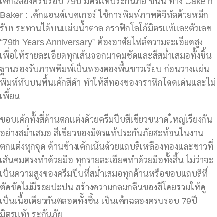
เค้กฉลองครบรอบ 79ปี มิตรแท้ประกันภัย ชิ้นนี้ ทาง Cake n’
Baker : เค้กแอนด์เบคเกอร์ ใช้การพิมพ์ภาพดิจิทัลด้วยหมึก
รับประทานได้บนแผ่นน้ำตาล กราฟิกโลโก้มิตรแท้และตัวเลข
“79th Years Anniversary” ต้องอาศัยไฟล์ความละเอียดสูง
เพื่อให้รายละเอียดทุกเส้นออกมาคมชัดและสีสม่ำเสมอทั้งชิ้น
ฐานรองรับภาพพิมพ์เป็นฟองดองพื้นขาวเรียบ ก่อนวางแผ่น
พิมพ์ทับบนพื้นเค้กสีดำ ทำให้สีทองของกราฟิกโดดเด่นและไม่
เพี้ยน
ขอบเค้กทั้งสี่ด้านตกแต่งด้วยครีมปีบสีเขียวขนาดใหญ่เรียงกัน
อย่างสม่ำเสมอ สีเขียวของมิตรแท้ประกันภัยสะท้อนในงาน
ตกแต่งทุกจุด ด้านข้างเค้กเน้นด้วยแถบสีเหลืองทองและขาวที่
เส้นคมตรงทำด้วยมือ ทุกรายละเอียดทำด้วยมือทั้งสิ้น ไม่ว่าจะ
เป็นความสูงของครีมปีบที่สม่ำเสมอทุกด้านหรือขอบแถบสีที่
ตัดชัดไม่มีรอยปะปน สร้างความกลมกลืนของสีโดยรวมให้ดู
เป็นเนื้อเดียวกันตลอดทั้งชิ้น เป็นเค้กฉลองครบรอบ 79ปี
มิตรแท้ประกันภัย