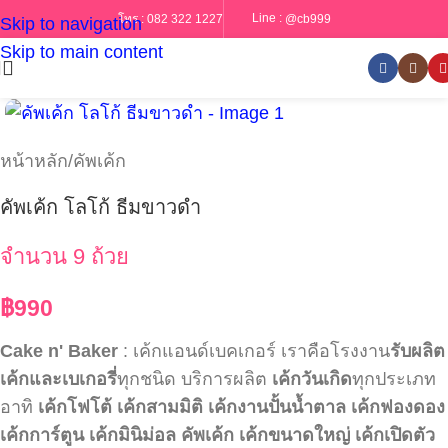
Line :
@cb999
โทร :
082 322 1227
Skip to navigation
Skip to main content
หน้าหลัก
/
คัพเค้ก
คัพเค้ก โลโก้ ธีมขาวดำ
จำนวน 9 ถ้วย
฿
990
Cake n' Baker
: เค้กแอนด์เบคเกอร์ เราคือโรงงาน
รับผลิต
เค้กและเบเกอรี่
ทุกชนิด บริการผลิต
เค้กวันเกิด
ทุกประเภท
อาทิ
เค้กโฟโต้
เค้กสามมิติ
เค้กงานปั้นน้ำตาล
เค้กฟองดอง
เค้กการ์ตูน
เค้กมินิม่อล
คัพเค้ก
เค้กขนาดใหญ่
เค้กเปิดตัว