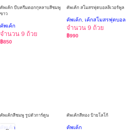
คัพเค้ก บีบครีมดอกกุหลาบสีชมพู
คัพเค้ก สโมสรฟุตบอลลิเวอร์พูล
ขาว
คัพเค้ก
,
เค้กสโมสรฟุตบอล
คัพเค้ก
จำนวน 9 ถ้วย
จำนวน 9 ถ้วย
฿
990
฿
850
คัพเค้กสีชมพู รูปตัวการ์ตูน
คัพเค้กสีทอง ป้ายโลโก้
คัพเค้ก
คัพเค้ก