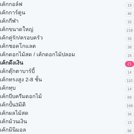
เค้กกอล์ฟ
19
เค้กการ์ตูน
46
เค้กกีฬา
33
เค้กขนาดใหญ่
216
เค้กคู่รัก/ครอบครัว
35
เค้กชอคโกแลต
38
เค้กดอกไม้สด / เค้กดอกไม้ปลอม
16
เค้กดึงเงิน
21
เค้กตุ๊กตาบาร์บี้
14
เค้กทรงสูง 2-8 ชั้น
110
เค้กทุบ
14
เค้กบีบครีมดอกไม้
69
เค้กปั้น3มิติ
168
เค้กผลไม้สด
34
เค้กม้วนเงิน
13
เค้กมินิมอล
96