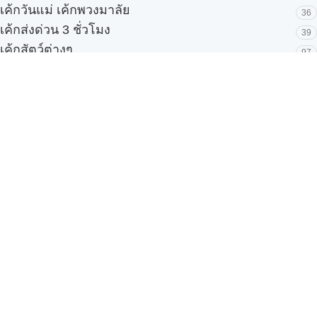
เค้กวันแม่ เค้กพวงมาลัย
36
เค้กส่งด่วน 3 ชั่วโมง
39
เค้กสัตว์ต่างๆ
97
เค้กสิ่งเสพติดและการพนัน
33
เค้กสโมสรฟุตบอล
53
เค้กองค์กร เค้กบริษัท
150
เค้กออกแบบพิเศษ
86
เค้กเงินทอง เค้กมงคล
85
เค้กเด็ก ผู้หญิง/ผู้ชาย
52
เค้กเด้ง Pop-Up
3
เค้กแต่งงาน
42
เค้กแบบใหม่ๆ
135
เค้กโปรโมชั่น
31
เค้กโฟโต้ 100 แบบ
245
บริการของเรา