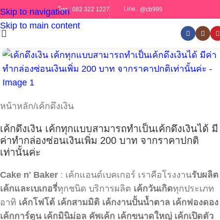
Line :
@cb999
โทร :
082 322 1227
Skip to navigation
Skip to main content
หน้าหลัก
/
เค้กดึงเงิน
เค้กดึงเงิน เค้กทุกแบบสามารถทำเป็นเค้กดึงเงินได้ มี
ค่าทำกล่องซ่อนเงินเพิ่ม 200 บาท จากราคาปกติ
เท่านั้นค่ะ
Cake n' Baker
: เค้กแอนด์เบคเกอร์ เราคือโรงงาน
รับผลิต
เค้กและเบเกอรี่
ทุกชนิด บริการผลิต
เค้กวันเกิด
ทุกประเภท
อาทิ
เค้กโฟโต้
เค้กสามมิติ
เค้กงานปั้นน้ำตาล
เค้กฟองดอง
เค้กการ์ตูน
เค้กมินิม่อล
คัพเค้ก
เค้กขนาดใหญ่
เค้กเปิดตัว