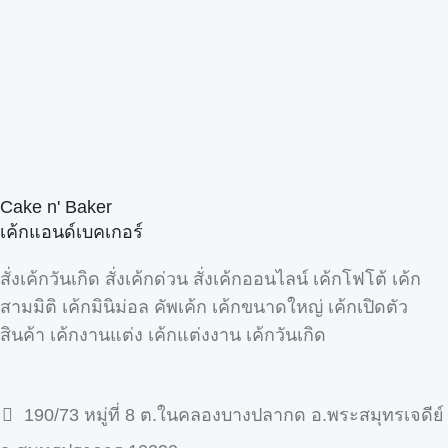
Cake n' Baker
เค้กแอนด์เบคเกอร์
สั่งเค้กวันเกิด สั่งเค้กด่วน สั่งเค้กออนไลน์ เค้กโฟโต้ เค้ก
สามมิติ เค้กมินิม่อล คัพเค้ก เค้กขนาดใหญ่ เค้กเปิดตัว
สินค้า เค้กงานแต่ง เค้กแต่งงาน เค้กวันเกิด
190/73 หมู่ที่ 8 ต.ในคลองบางปลากด อ.พระสมุทรเจดีย์