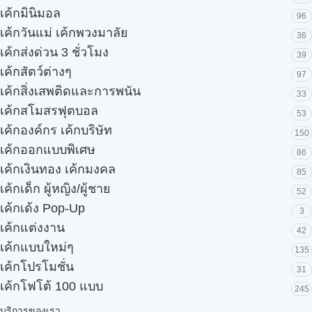
เค้กมินิมอล
96
เค้กวันแม่ เค้กพวงมาลัย
36
เค้กส่งด่วน 3 ชั่วโมง
39
เค้กสัตว์ต่างๆ
97
เค้กสิ่งเสพติดและการพนัน
33
เค้กสโมสรฟุตบอล
53
เค้กองค์กร เค้กบริษัท
150
เค้กออกแบบพิเศษ
86
เค้กเงินทอง เค้กมงคล
85
เค้กเด็ก ผู้หญิง/ผู้ชาย
52
เค้กเด้ง Pop-Up
3
เค้กแต่งงาน
42
เค้กแบบใหม่ๆ
135
เค้กโปรโมชั่น
31
เค้กโฟโต้ 100 แบบ
245
บริการของเรา