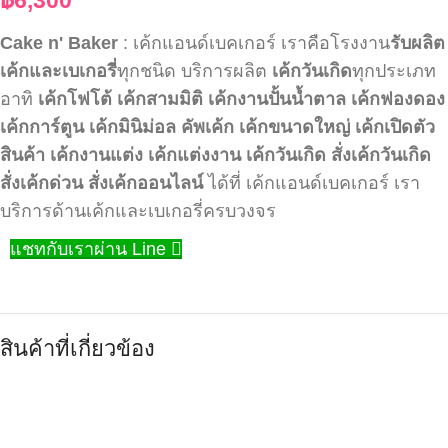
Cake n' Baker
: เค้กแอนด์เบคเกอร์ เราคือโรงงาน
รับผลิต
เค้กและเบเกอรี่
ทุกชนิด บริการผลิต
เค้กวันเกิด
ทุกประเภท
อาทิ
เค้กโฟโต้
เค้กสามมิติ
เค้กงานปั้นน้ำตาล
เค้กฟองดอง
เค้กการ์ตูน
เค้กมินิม่อล
คัพเค้ก
เค้กขนาดใหญ่
เค้กเปิดตัว
สินค้า
เค้กงานแต่ง
เค้กแต่งงาน
เค้กวันเกิด
สั่งเค้กวันเกิด
สั่งเค้กด่วน
สั่งเค้กออนไลน์
ได้ที่ เค้กแอนด์เบคเกอร์ เรา
บริการด้านเค้กและเบเกอรี่ครบวงจร
แชทกับเราผ่าน Line
สินค้าที่เกี่ยวข้อง