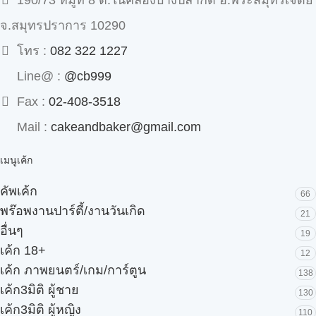
190/73 หมู่ที่ 8 ต.ในคลองบางปลากด อ.พระสมุทรเจดีย์
จ.สมุทรปราการ 10290
โทร :
082 322 1227
Line@ :
@cb999
Fax :
02-408-3518
Mail :
cakeandbaker@gmail.com
เมนูเค้ก
คัพเค้ก
66
พร๊อพงานปาร์ตี้/งานวันเกิด
21
อื่นๆ
19
เค้ก 18+
12
เค้ก ภาพยนตร์/เกม/การ์ตูน
138
เค้ก3มิติ ผู้ชาย
130
เค้ก3มิติ ผู้หญิง
110