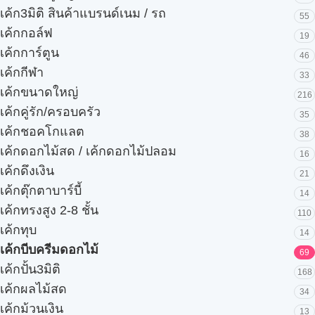
เค้ก3มิติ สินค้าแบรนด์เนม / รถ
55
เค้กกอล์ฟ
19
เค้กการ์ตูน
46
เค้กกีฬา
33
เค้กขนาดใหญ่
216
เค้กคู่รัก/ครอบครัว
35
เค้กชอคโกแลต
38
เค้กดอกไม้สด / เค้กดอกไม้ปลอม
16
เค้กดึงเงิน
21
เค้กตุ๊กตาบาร์บี้
14
เค้กทรงสูง 2-8 ชั้น
110
เค้กทุบ
14
เค้กบีบครีมดอกไม้
69
เค้กปั้น3มิติ
168
เค้กผลไม้สด
34
เค้กม้วนเงิน
13