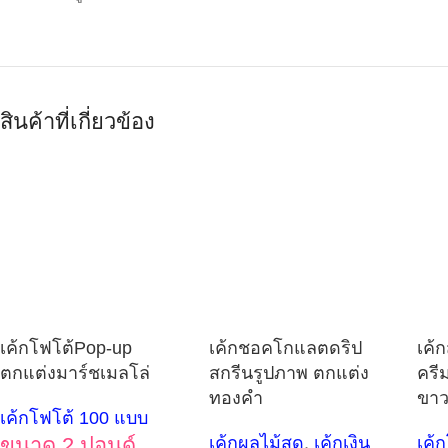
สินค้าที่เกี่ยวข้อง
เค้กโฟโต้Pop-up
เค้กชอคโกแลตดริป
เค้
ตกแต่งมาร์ชเมลโล่
สกรีนรูปภาพ ตกแต่ง
ครี
ทองคำ
ขา
เค้กโฟโต้ 100 แบบ
ขนาด 2 ปอนด์
เค้กผลไม้สด
,
เค้กเงิน
เค้