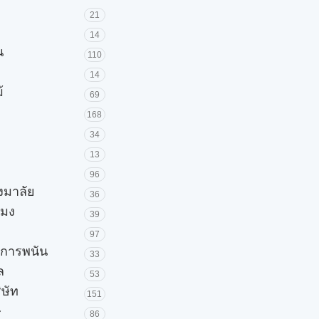
21
14
น
110
14
้
69
168
34
13
96
วงมาลัย
36
โมง
39
97
ะการพนัน
33
ล
53
ิษัท
151
ษ
86