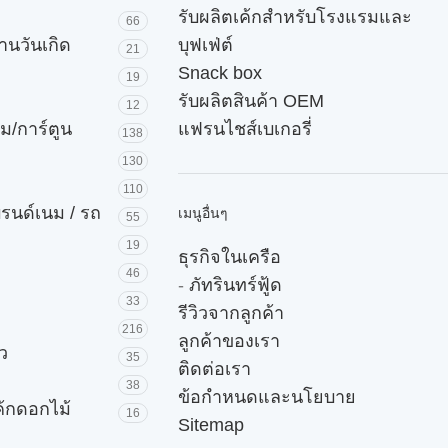
รับผลิตเค้กสำหรับโรงแรมและ
66
านวันเกิด
บุฟเฟ่ต์
21
Snack box
19
รับผลิตสินค้า OEM
12
ม/การ์ตูน
แฟรนไชส์เบเกอรี่
138
130
110
บรนด์เนม / รถ
เมนูอื่นๆ
55
19
ธุรกิจในเครือ
46
-
ภัทรินทร์ฟู้ด
33
รีวิวจากลูกค้า
216
ลูกค้าของเรา
ัว
35
ติดต่อเรา
38
ข้อกำหนดและนโยบาย
ค้กดอกไม้
16
Sitemap