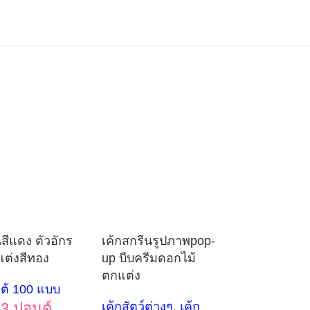
นสีแดง ตัวอักร
เค้กสกรีนรูปภาพpop-
ต่งสีทอง
up บีบครีมดอกไม้
ตกแต่ง
ต้ 100 แบบ
3 ปอนด์
เค้กสัตว์ต่างๆ
,
เค้ก