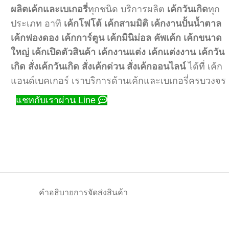
ผลิตเค้กและเบเกอรี่
ทุกชนิด บริการผลิต
เค้กวันเกิด
ทุก
ประเภท อาทิ
เค้กโฟโต้
เค้กสามมิติ
เค้กงานปั้นน้ำตาล
เค้กฟองดอง
เค้กการ์ตูน
เค้กมินิม่อล
คัพเค้ก
เค้กขนาด
ใหญ่
เค้กเปิดตัวสินค้า
เค้กงานแต่ง
เค้กแต่งงาน
เค้กวัน
เกิด
สั่งเค้กวันเกิด
สั่งเค้กด่วน
สั่งเค้กออนไลน์
ได้ที่ เค้ก
แอนด์เบคเกอร์ เราบริการด้านเค้กและเบเกอรี่ครบวงจร
แชทกับเราผ่าน Line
คำอธิบาย
การจัดส่งสินค้า