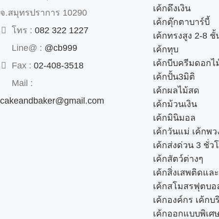
เค้กดึงเงิน
จ.สมุทรปราการ 10290
เค้กตุ๊กตาบาร์บี้
โทร :
082 322 1227
เค้กทรงสูง 2-8 ชั้
Line@ :
@cb999
เค้กทุบ
เค้กบีบครีมดอกไม
Fax :
02-408-3518
เค้กปั้น3มิติ
Mail :
เค้กผลไม้สด
cakeandbaker@gmail.com
เค้กม้วนเงิน
เค้กมินิมอล
เค้กวันแม่ เค้กพ
เค้กส่งด่วน 3 ชั่ว
เค้กสัตว์ต่างๆ
เค้กสิ่งเสพติดแล
เค้กสโมสรฟุตบอ
เค้กองค์กร เค้กบร
เค้กออกแบบพิเศ