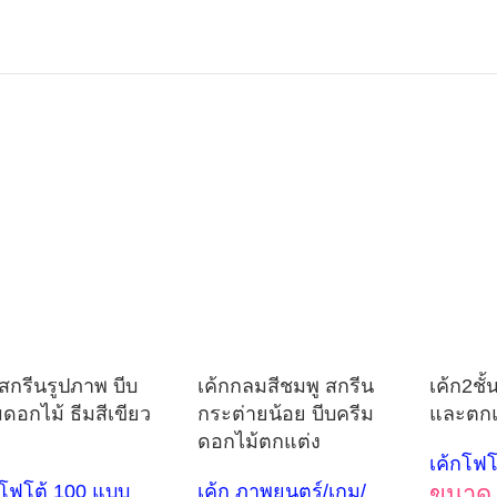
กสกรีนรูปภาพ บีบ
เค้กกลมสีชมพู สกรีน
เค้ก2ชั้
มดอกไม้ ธีมสีเขียว
กระต่ายน้อย บีบครีม
และตกแ
ว
ดอกไม้ตกแต่ง
เค้กโฟโ
กโฟโต้ 100 แบบ
เค้ก ภาพยนตร์/เกม/
ขนาด 