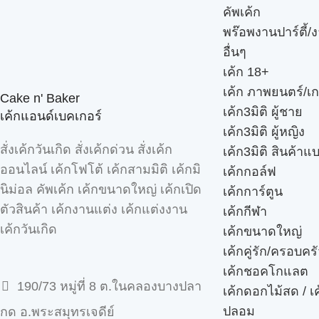
คัพเค้ก
พร๊อพงานปาร์ตี้/ง
อื่นๆ
เค้ก 18+
เค้ก ภาพยนตร์/เก
Cake n' Baker
เค้ก3มิติ ผู้ชาย
เค้กแอนด์เบคเกอร์
เค้ก3มิติ ผู้หญิง
สั่งเค้กวันเกิด สั่งเค้กด่วน สั่งเค้ก
เค้ก3มิติ สินค้าแ
ออนไลน์ เค้กโฟโต้ เค้กสามมิติ เค้กมิ
เค้กกอล์ฟ
นิม่อล คัพเค้ก เค้กขนาดใหญ่ เค้กเปิด
เค้กการ์ตูน
ตัวสินค้า เค้กงานแต่ง เค้กแต่งงาน
เค้กกีฬา
เค้กวันเกิด
เค้กขนาดใหญ่
เค้กคู่รัก/ครอบคร
เค้กชอคโกแลต
190/73 หมู่ที่ 8 ต.ในคลองบางปลา
เค้กดอกไม้สด / เ
ปลอม
กด อ.พระสมุทรเจดีย์