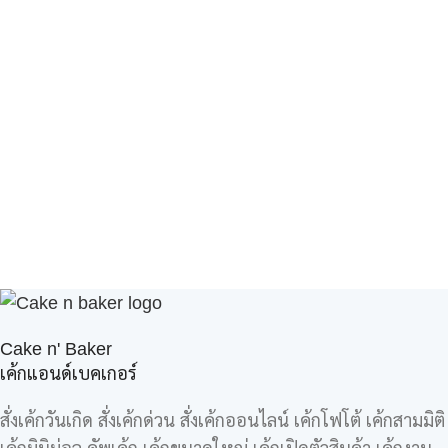
Cake n' Baker
เค้กแอนด์เบคเกอร์
สั่งเค้กวันเกิด สั่งเค้กด่วน สั่งเค้กออนไลน์ เค้กโฟโต้ เค้กสามมิติ