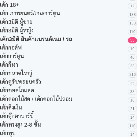
เค้ก 18+
12
เค้ก ภาพยนตร์/เกม/การ์ตูน
138
เค้ก3มิติ ผู้ชาย
130
เค้ก3มิติ ผู้หญิง
110
เค้ก3มิติ สินค้าแบรนด์เนม / รถ
55
เค้กกอล์ฟ
19
เค้กการ์ตูน
46
เค้กกีฬา
33
เค้กขนาดใหญ่
216
เค้กคู่รัก/ครอบครัว
35
เค้กชอคโกแลต
38
เค้กดอกไม้สด / เค้กดอกไม้ปลอม
16
เค้กดึงเงิน
21
เค้กตุ๊กตาบาร์บี้
14
เค้กทรงสูง 2-8 ชั้น
110
เค้กทุบ
14