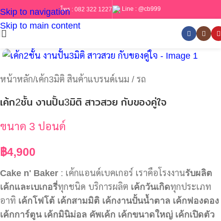
Line :
@cb999
โทร :
082 322 1227
Skip to navigation
Skip to main content
หน้าหลัก
/
เค้ก3มิติ สินค้าแบรนด์เนม / รถ
เค้ก2ชั้น งานปั้น3มิติ สาวสวย กับของคู่ใจ
ขนาด 3 ปอนด์
฿
4,900
Cake n' Baker
: เค้กแอนด์เบคเกอร์ เราคือโรงงาน
รับผลิต
เค้กและเบเกอรี่
ทุกชนิด บริการผลิต
เค้กวันเกิด
ทุกประเภท
อาทิ
เค้กโฟโต้
เค้กสามมิติ
เค้กงานปั้นน้ำตาล
เค้กฟองดอง
เค้กการ์ตูน
เค้กมินิม่อล
คัพเค้ก
เค้กขนาดใหญ่
เค้กเปิดตัว