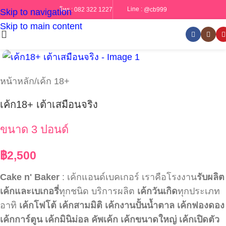
Line :
@cb999
โทร :
082 322 1227
Skip to navigation
Skip to main content
หน้าหลัก
/
เค้ก 18+
เค้ก18+ เต้าเสมือนจริง
ขนาด 3 ปอนด์
฿
2,500
Cake n' Baker
: เค้กแอนด์เบคเกอร์ เราคือโรงงาน
รับผลิต
เค้กและเบเกอรี่
ทุกชนิด บริการผลิต
เค้กวันเกิด
ทุกประเภท
อาทิ
เค้กโฟโต้
เค้กสามมิติ
เค้กงานปั้นน้ำตาล
เค้กฟองดอง
เค้กการ์ตูน
เค้กมินิม่อล
คัพเค้ก
เค้กขนาดใหญ่
เค้กเปิดตัว