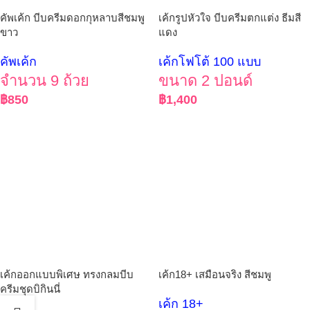
คัพเค้ก บีบครีมดอกกุหลาบสีชมพู
เค้กรูปหัวใจ บีบครีมตกแต่ง ธีมสี
ขาว
แดง
คัพเค้ก
เค้กโฟโต้ 100 แบบ
จำนวน 9 ถ้วย
ขนาด 2 ปอนด์
฿
850
฿
1,400
เค้กออกแบบพิเศษ ทรงกลมบีบ
เค้ก18+ เสมือนจริง สีชมพู
ครีมชุดบิกินนี่
เค้ก 18+