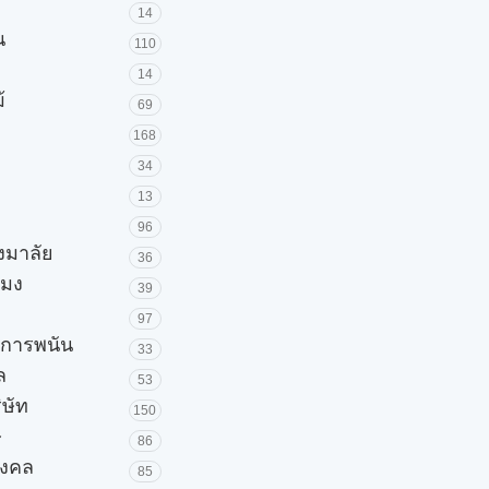
14
น
110
14
้
69
168
34
13
96
วงมาลัย
36
โมง
39
97
ะการพนัน
33
ล
53
ิษัท
150
ษ
86
มงคล
85