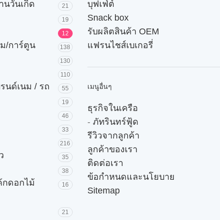
านวันเกิด
บุฟเฟ่ต์
21
Snack box
19
รับผลิตสินค้า OEM
12
ม/การ์ตูน
แฟรนไชส์เบเกอรี่
138
130
110
บรนด์เนม / รถ
เมนูอื่นๆ
55
19
ธุรกิจในเครือ
46
-
ภัทรินทร์ฟู้ด
33
รีวิวจากลูกค้า
216
ลูกค้าของเรา
ัว
35
ติดต่อเรา
38
ข้อกำหนดและนโยบาย
ค้กดอกไม้
16
Sitemap
21