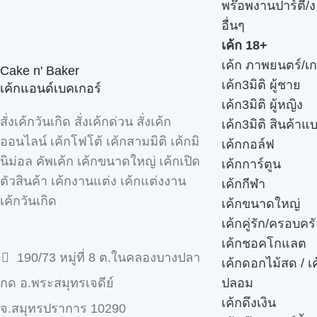
พร๊อพงานปาร์ตี้/ง
อื่นๆ
เค้ก 18+
เค้ก ภาพยนตร์/เก
Cake n' Baker
เค้ก3มิติ ผู้ชาย
เค้กแอนด์เบคเกอร์
เค้ก3มิติ ผู้หญิง
สั่งเค้กวันเกิด สั่งเค้กด่วน สั่งเค้ก
เค้ก3มิติ สินค้าแ
ออนไลน์ เค้กโฟโต้ เค้กสามมิติ เค้กมิ
เค้กกอล์ฟ
นิม่อล คัพเค้ก เค้กขนาดใหญ่ เค้กเปิด
เค้กการ์ตูน
ตัวสินค้า เค้กงานแต่ง เค้กแต่งงาน
เค้กกีฬา
เค้กวันเกิด
เค้กขนาดใหญ่
เค้กคู่รัก/ครอบคร
เค้กชอคโกแลต
190/73 หมู่ที่ 8 ต.ในคลองบางปลา
เค้กดอกไม้สด / เ
ปลอม
กด อ.พระสมุทรเจดีย์
เค้กดึงเงิน
จ.สมุทรปราการ 10290