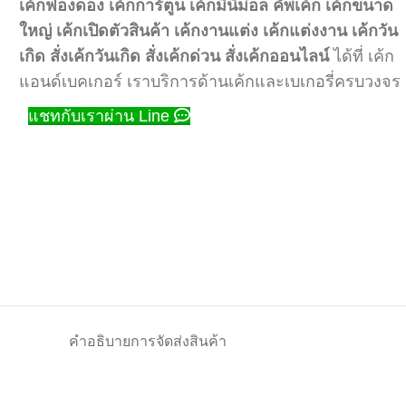
เค้กฟองดอง
เค้กการ์ตูน
เค้กมินิม่อล
คัพเค้ก
เค้กขนาด
ใหญ่
เค้กเปิดตัวสินค้า
เค้กงานแต่ง
เค้กแต่งงาน
เค้กวัน
เกิด
สั่งเค้กวันเกิด
สั่งเค้กด่วน
สั่งเค้กออนไลน์
ได้ที่ เค้ก
แอนด์เบคเกอร์ เราบริการด้านเค้กและเบเกอรี่ครบวงจร
แชทกับเราผ่าน Line
คำอธิบาย
การจัดส่งสินค้า