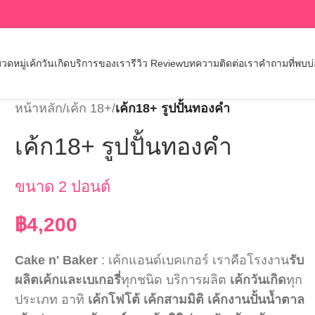
วดหมู่เค้กวันเกิด
บริการของเรา
รีวิว Review
บทความ
ติดต่อเรา
คำถามที่พบบ
หน้าหลัก
/
เค้ก 18+
/
เค้ก18+ รูปปั้นทองคำ
เค้ก18+ รูปปั้นทองคำ
ขนาด 2 ปอนต์
฿
4,200
Cake n' Baker
: เค้กแอนด์เบคเกอร์ เราคือโรงงาน
รับ
ผลิตเค้กและเบเกอรี่
ทุกชนิด บริการผลิต
เค้กวันเกิด
ทุก
ประเภท อาทิ
เค้กโฟโต้
เค้กสามมิติ
เค้กงานปั้นน้ำตาล