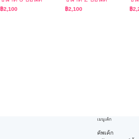
฿
2,100
฿
2,100
฿
2,
เมนูเค้ก
คัพเค้ก