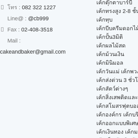
เค้กตุ๊กตาบาร์บี้
โทร :
082 322 1227
เค้กทรงสูง 2-8 ชั้
Line@ :
@cb999
เค้กทุบ
เค้กบีบครีมดอกไม
Fax :
02-408-3518
เค้กปั้น3มิติ
Mail :
เค้กผลไม้สด
cakeandbaker@gmail.com
เค้กม้วนเงิน
เค้กมินิมอล
เค้กวันแม่ เค้กพ
เค้กส่งด่วน 3 ชั่ว
เค้กสัตว์ต่างๆ
เค้กสิ่งเสพติดแล
เค้กสโมสรฟุตบอ
เค้กองค์กร เค้กบร
เค้กออกแบบพิเศ
เค้กเงินทอง เค้ก