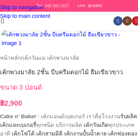
Line :
@cb999
โทร :
082 322 1227
Skip to navigation
Skip to main content
หน้าหลัก
/
เค้กวันแม่ เค้กพวงมาลัย
เค้กพวงมาลัย 2ชั้น บีบครีมดอกไม้ ธีมเขียวขาว
ขนาด 3 ปอนด์
฿
2,900
Cake n' Baker
: เค้กแอนด์เบคเกอร์ เราคือโรงงาน
รับผลิต
เค้กและเบเกอรี่
ทุกชนิด บริการผลิต
เค้กวันเกิด
ทุกประเภท
อาทิ
เค้กโฟโต้
เค้กสามมิติ
เค้กงานปั้นน้ำตาล
เค้กฟองดอง