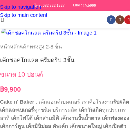
Line :
@cb999
โทร :
082 322 1227
Skip to navigation
Skip to main content
หน้าหลัก
/
เค้กทรงสูง 2-8 ชั้น
เค้กชอคโกแลต ครีมดริป 3ชั้น
ขนาด 10 ปอนด์
฿
9,900
Cake n' Baker
: เค้กแอนด์เบคเกอร์ เราคือโรงงาน
รับผลิต
เค้กและเบเกอรี่
ทุกชนิด บริการผลิต
เค้กวันเกิด
ทุกประเภท
อาทิ
เค้กโฟโต้
เค้กสามมิติ
เค้กงานปั้นน้ำตาล
เค้กฟองดอง
เค้กการ์ตูน
เค้กมินิม่อล
คัพเค้ก
เค้กขนาดใหญ่
เค้กเปิดตัว