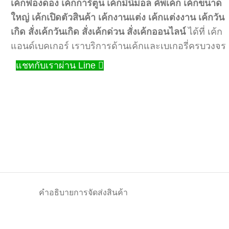
เค้กฟองดอง
เค้กการ์ตูน
เค้กมินิม่อล
คัพเค้ก
เค้กขนาด
ใหญ่
เค้กเปิดตัวสินค้า
เค้กงานแต่ง
เค้กแต่งงาน
เค้กวัน
เกิด
สั่งเค้กวันเกิด
สั่งเค้กด่วน
สั่งเค้กออนไลน์
ได้ที่ เค้ก
แอนด์เบคเกอร์ เราบริการด้านเค้กและเบเกอรี่ครบวงจร
แชทกับเราผ่าน Line
คำอธิบาย
การจัดส่งสินค้า