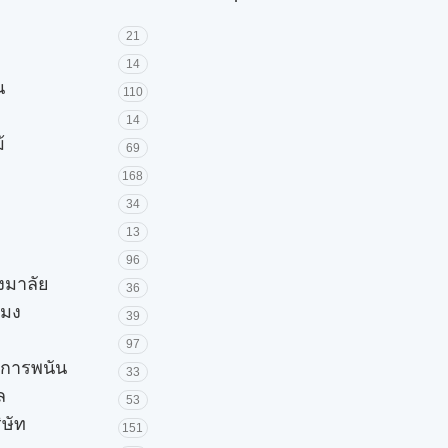
21
14
น
110
14
้
69
168
34
13
96
วงมาลัย
36
โมง
39
97
ะการพนัน
33
ล
53
ิษัท
151