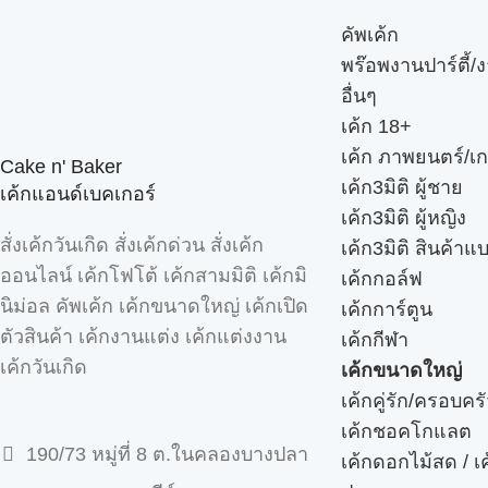
คัพเค้ก
พร๊อพงานปาร์ตี้/ง
อื่นๆ
เค้ก 18+
เค้ก ภาพยนตร์/เก
Cake n' Baker
เค้ก3มิติ ผู้ชาย
เค้กแอนด์เบคเกอร์
เค้ก3มิติ ผู้หญิง
สั่งเค้กวันเกิด สั่งเค้กด่วน สั่งเค้ก
เค้ก3มิติ สินค้าแ
ออนไลน์ เค้กโฟโต้ เค้กสามมิติ เค้กมิ
เค้กกอล์ฟ
นิม่อล คัพเค้ก เค้กขนาดใหญ่ เค้กเปิด
เค้กการ์ตูน
ตัวสินค้า เค้กงานแต่ง เค้กแต่งงาน
เค้กกีฬา
เค้กวันเกิด
เค้กขนาดใหญ่
เค้กคู่รัก/ครอบคร
เค้กชอคโกแลต
190/73 หมู่ที่ 8 ต.ในคลองบางปลา
เค้กดอกไม้สด / เ