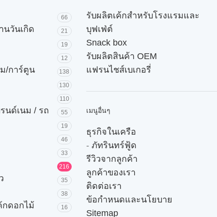
รับผลิตเค้กสำหรับโรงแรมและ
66
านวันเกิด
บุฟเฟ่ต์
21
Snack box
19
รับผลิตสินค้า OEM
12
ม/การ์ตูน
แฟรนไชส์เบเกอรี่
138
130
110
บรนด์เนม / รถ
เมนูอื่นๆ
55
19
ธุรกิจในเครือ
46
-
ภัทรินทร์ฟู้ด
33
รีวิวจากลูกค้า
216
ลูกค้าของเรา
ัว
35
ติดต่อเรา
38
ข้อกำหนดและนโยบาย
ค้กดอกไม้
16
Sitemap