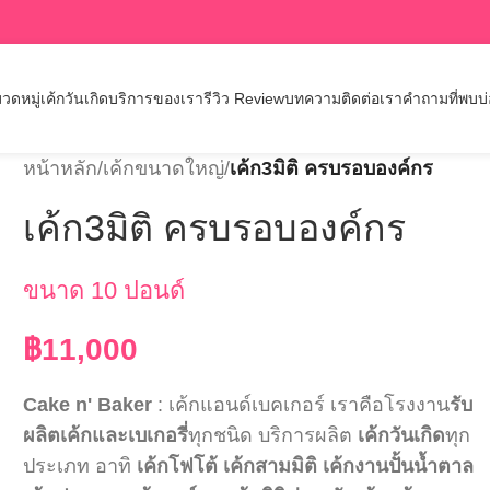
วดหมู่เค้กวันเกิด
บริการของเรา
รีวิว Review
บทความ
ติดต่อเรา
คำถามที่พบบ
หน้าหลัก
/
เค้กขนาดใหญ่
/
เค้ก3มิติ ครบรอบองค์กร
เค้ก3มิติ ครบรอบองค์กร
ขนาด 10 ปอนด์
฿
11,000
Cake n' Baker
: เค้กแอนด์เบคเกอร์ เราคือโรงงาน
รับ
ผลิตเค้กและเบเกอรี่
ทุกชนิด บริการผลิต
เค้กวันเกิด
ทุก
ประเภท อาทิ
เค้กโฟโต้
เค้กสามมิติ
เค้กงานปั้นน้ำตาล