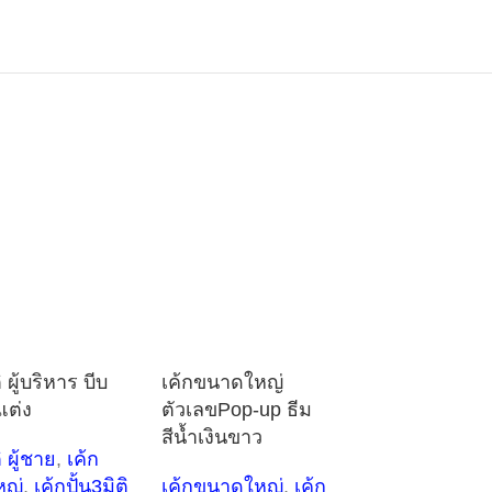
ิ ผู้บริหาร บีบ
เค้กขนาดใหญ่
แต่ง
ตัวเลขPop-up ธีม
สีน้ำเงินขาว
ิ ผู้ชาย
,
เค้ก
หญ่
,
เค้กปั้น3มิติ
เค้กขนาดใหญ่
,
เค้ก