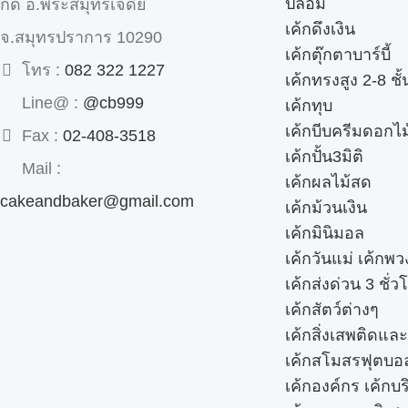
ปลอม
กด อ.พระสมุทรเจดีย์
เค้กดึงเงิน
จ.สมุทรปราการ 10290
เค้กตุ๊กตาบาร์บี้
โทร :
082 322 1227
เค้กทรงสูง 2-8 ชั้
Line@ :
@cb999
เค้กทุบ
เค้กบีบครีมดอกไม
Fax :
02-408-3518
เค้กปั้น3มิติ
Mail :
เค้กผลไม้สด
cakeandbaker@gmail.com
เค้กม้วนเงิน
เค้กมินิมอล
เค้กวันแม่ เค้กพ
เค้กส่งด่วน 3 ชั่ว
เค้กสัตว์ต่างๆ
เค้กสิ่งเสพติดแล
เค้กสโมสรฟุตบอ
เค้กองค์กร เค้กบร