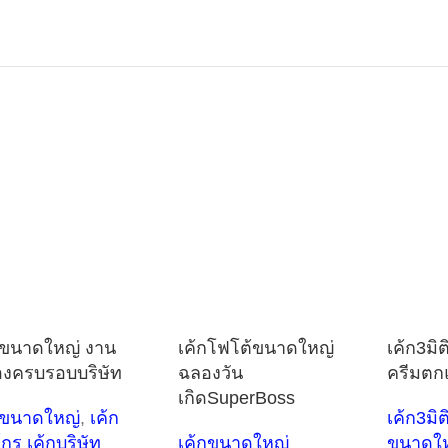
กขนาดใหญ่ งาน
เค้กโฟโต้ขนาดใหญ่
เค้ก3มิต
งครบรอบบริษัท
ฉลองวัน
ครีมตก
เกิดSuperBoss
กขนาดใหญ่
,
เค้ก
เค้ก3มิต
์กร เค้กบริษัท
เค้กขนาดใหญ่
ขนาดใ