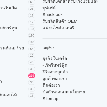
รับผลิตเค้กสำหรับโรงแรมและ
66
านวันเกิด
บุฟเฟ่ต์
21
Snack box
19
รับผลิตสินค้า OEM
12
ม/การ์ตูน
แฟรนไชส์เบเกอรี่
138
130
110
บรนด์เนม / รถ
เมนูอื่นๆ
55
19
ธุรกิจในเครือ
46
-
ภัทรินทร์ฟู้ด
33
รีวิวจากลูกค้า
216
ลูกค้าของเรา
ัว
35
ติดต่อเรา
38
ข้อกำหนดและนโยบาย
ค้กดอกไม้
16
Sitemap