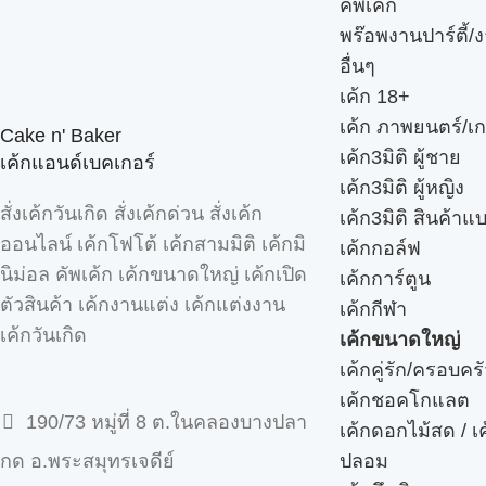
คัพเค้ก
พร๊อพงานปาร์ตี้/ง
อื่นๆ
เค้ก 18+
เค้ก ภาพยนตร์/เก
Cake n' Baker
เค้ก3มิติ ผู้ชาย
เค้กแอนด์เบคเกอร์
เค้ก3มิติ ผู้หญิง
สั่งเค้กวันเกิด สั่งเค้กด่วน สั่งเค้ก
เค้ก3มิติ สินค้าแ
ออนไลน์ เค้กโฟโต้ เค้กสามมิติ เค้กมิ
เค้กกอล์ฟ
นิม่อล คัพเค้ก เค้กขนาดใหญ่ เค้กเปิด
เค้กการ์ตูน
ตัวสินค้า เค้กงานแต่ง เค้กแต่งงาน
เค้กกีฬา
เค้กวันเกิด
เค้กขนาดใหญ่
เค้กคู่รัก/ครอบคร
เค้กชอคโกแลต
190/73 หมู่ที่ 8 ต.ในคลองบางปลา
เค้กดอกไม้สด / เ
ปลอม
กด อ.พระสมุทรเจดีย์