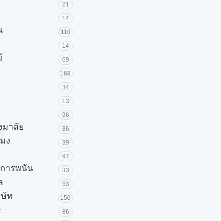
21
14
น
110
14
้
69
168
34
13
96
วงมาลัย
36
โมง
39
97
ะการพนัน
33
ล
53
ิษัท
150
ษ
86