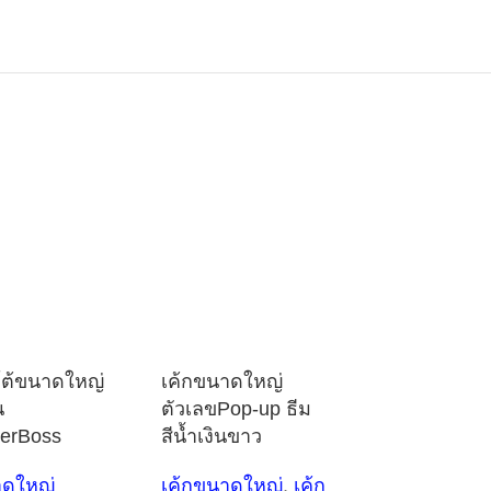
โต้ขนาดใหญ่
เค้กขนาดใหญ่
น
ตัวเลขPop-up ธีม
perBoss
สีน้ำเงินขาว
าดใหญ่
เค้กขนาดใหญ่
,
เค้ก