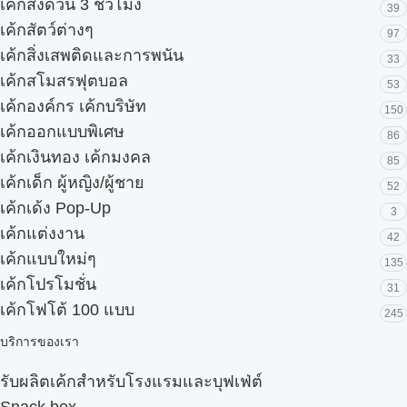
เค้กส่งด่วน 3 ชั่วโมง
39
เค้กสัตว์ต่างๆ
97
เค้กสิ่งเสพติดและการพนัน
33
เค้กสโมสรฟุตบอล
53
เค้กองค์กร เค้กบริษัท
150
เค้กออกแบบพิเศษ
86
เค้กเงินทอง เค้กมงคล
85
เค้กเด็ก ผู้หญิง/ผู้ชาย
52
เค้กเด้ง Pop-Up
3
เค้กแต่งงาน
42
เค้กแบบใหม่ๆ
135
เค้กโปรโมชั่น
31
เค้กโฟโต้ 100 แบบ
245
บริการของเรา
รับผลิตเค้กสำหรับโรงแรมและบุฟเฟ่ต์