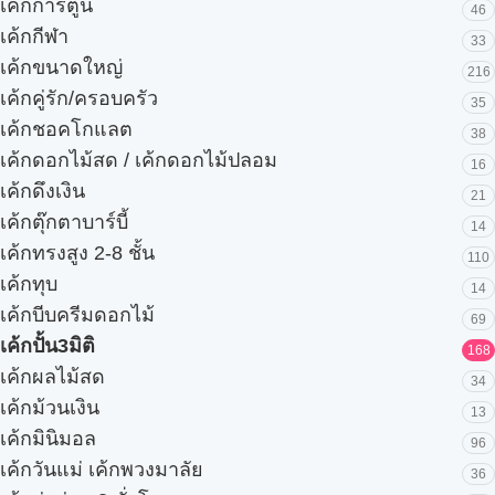
เค้กการ์ตูน
46
เค้กกีฬา
33
เค้กขนาดใหญ่
216
เค้กคู่รัก/ครอบครัว
35
เค้กชอคโกแลต
38
เค้กดอกไม้สด / เค้กดอกไม้ปลอม
16
เค้กดึงเงิน
21
เค้กตุ๊กตาบาร์บี้
14
เค้กทรงสูง 2-8 ชั้น
110
เค้กทุบ
14
เค้กบีบครีมดอกไม้
69
เค้กปั้น3มิติ
168
เค้กผลไม้สด
34
เค้กม้วนเงิน
13
เค้กมินิมอล
96
เค้กวันแม่ เค้กพวงมาลัย
36