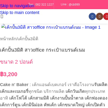
Line :
@cb999
โทร :
082 322 1227
Skip to navigation
Skip to main content
หน้าหลัก
/
เค้กปั้น3มิติ
เค้กปั้น3มิติ สาวoffice กระเป๋าแบรนด์เนม
ขนาด 2 ปอนด์
฿
3,200
Cake n' Baker
: เค้กแอนด์เบคเกอร์ เราคือโรงงาน
รับผลิต
เค้กและเบเกอรี่
ทุกชนิด บริการผลิต
เค้กวันเกิด
ทุกประเภท
อาทิ
เค้กโฟโต้
เค้กสามมิติ
เค้กงานปั้นน้ำตาล
เค้กฟองดอง
เค้กการ์ตูน
เค้กมินิม่อล
คัพเค้ก
เค้กขนาดใหญ่
เค้กเปิดตัว