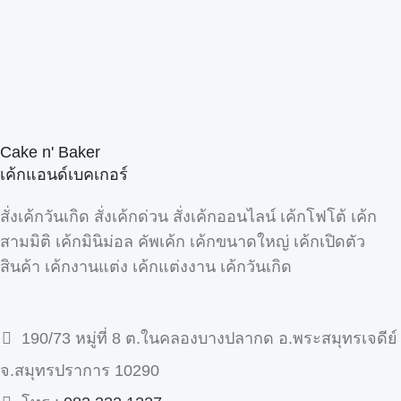
Cake n' Baker
เค้กแอนด์เบคเกอร์
สั่งเค้กวันเกิด สั่งเค้กด่วน สั่งเค้กออนไลน์ เค้กโฟโต้ เค้ก
สามมิติ เค้กมินิม่อล คัพเค้ก เค้กขนาดใหญ่ เค้กเปิดตัว
สินค้า เค้กงานแต่ง เค้กแต่งงาน เค้กวันเกิด
190/73 หมู่ที่ 8 ต.ในคลองบางปลากด อ.พระสมุทรเจดีย์
จ.สมุทรปราการ 10290