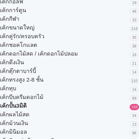
เค้กกอล์ฟ
19
เค้กการ์ตูน
46
เค้กกีฬา
33
เค้กขนาดใหญ่
216
เค้กคู่รัก/ครอบครัว
35
เค้กชอคโกแลต
38
เค้กดอกไม้สด / เค้กดอกไม้ปลอม
16
เค้กดึงเงิน
21
เค้กตุ๊กตาบาร์บี้
14
เค้กทรงสูง 2-8 ชั้น
110
เค้กทุบ
14
เค้กบีบครีมดอกไม้
69
เค้กปั้น3มิติ
168
เค้กผลไม้สด
34
เค้กม้วนเงิน
13
เค้กมินิมอล
96