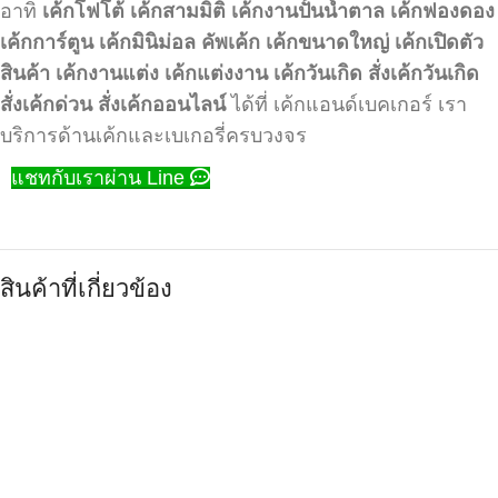
อาทิ
เค้กโฟโต้
เค้กสามมิติ
เค้กงานปั้นน้ำตาล
เค้กฟองดอง
เค้กการ์ตูน
เค้กมินิม่อล
คัพเค้ก
เค้กขนาดใหญ่
เค้กเปิดตัว
สินค้า
เค้กงานแต่ง
เค้กแต่งงาน
เค้กวันเกิด
สั่งเค้กวันเกิด
สั่งเค้กด่วน
สั่งเค้กออนไลน์
ได้ที่ เค้กแอนด์เบคเกอร์ เรา
บริการด้านเค้กและเบเกอรี่ครบวงจร
แชทกับเราผ่าน Line
สินค้าที่เกี่ยวข้อง