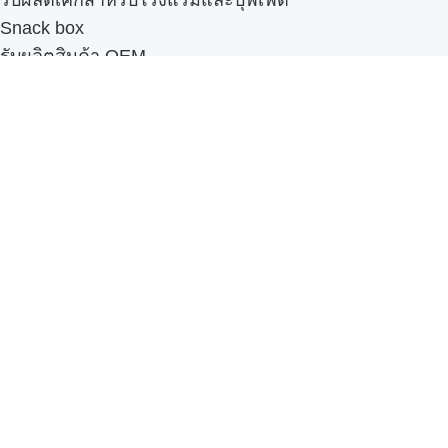
Snack box
รับผลิตสินค้า OEM
แฟรนไชส์เบเกอรี่
เมนูอื่นๆ
ธุรกิจในเครือ
-
ภัทรินทร์ฟู้ด
รีวิวจากลูกค้า
ลูกค้าของเรา
ติดต่อเรา
ข้อกำหนดและนโยบาย
Sitemap
Cake n' Bake โรงงานผลิตเค้กและเบเกอรี่