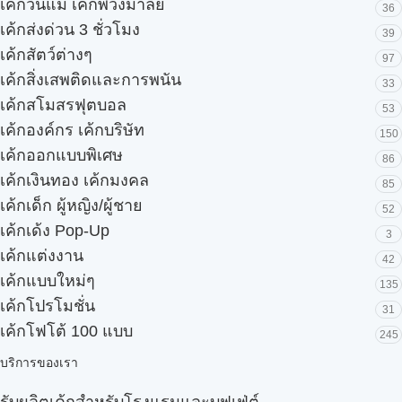
เค้กวันแม่ เค้กพวงมาลัย
36
เค้กส่งด่วน 3 ชั่วโมง
39
เค้กสัตว์ต่างๆ
97
เค้กสิ่งเสพติดและการพนัน
33
เค้กสโมสรฟุตบอล
53
เค้กองค์กร เค้กบริษัท
150
เค้กออกแบบพิเศษ
86
เค้กเงินทอง เค้กมงคล
85
เค้กเด็ก ผู้หญิง/ผู้ชาย
52
เค้กเด้ง Pop-Up
3
เค้กแต่งงาน
42
เค้กแบบใหม่ๆ
135
เค้กโปรโมชั่น
31
เค้กโฟโต้ 100 แบบ
245
บริการของเรา
รับผลิตเค้กสำหรับโรงแรมและบุฟเฟ่ต์