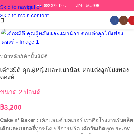
Line :
@cb999
โทร :
082 322 1227
Skip to navigation
Skip to main content
หน้าหลัก
/
เค้กปั้น3มิติ
เค้ก3มิติ คุณผู้หญิงและแมวน้อย ตกแต่งลูกโป่งฟอง
ดองท์
ขนาด 2 ปอนด์
฿
3,200
Cake n' Baker
: เค้กแอนด์เบคเกอร์ เราคือโรงงาน
รับผลิต
เค้กและเบเกอรี่
ทุกชนิด บริการผลิต
เค้กวันเกิด
ทุกประเภท