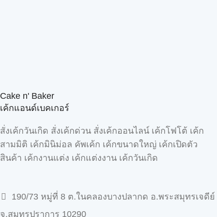
Cake n' Baker
เค้กแอนด์เบคเกอร์
สั่งเค้กวันเกิด สั่งเค้กด่วน สั่งเค้กออนไลน์ เค้กโฟโต้ เค้ก
สามมิติ เค้กมินิม่อล คัพเค้ก เค้กขนาดใหญ่ เค้กเปิดตัว
สินค้า เค้กงานแต่ง เค้กแต่งงาน เค้กวันเกิด
190/73 หมู่ที่ 8 ต.ในคลองบางปลากด อ.พระสมุทรเจดีย์
จ.สมุทรปราการ 10290