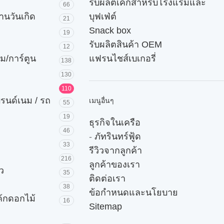
รับผลิตเค้กสำหรับโรงแรมและ
66
านวันเกิด
บุฟเฟ่ต์
21
Snack box
19
รับผลิตสินค้า OEM
12
ม/การ์ตูน
แฟรนไชส์เบเกอรี่
138
130
110
บรนด์เนม / รถ
เมนูอื่นๆ
55
19
ธุรกิจในเครือ
46
-
ภัทรินทร์ฟู้ด
33
รีวิวจากลูกค้า
216
ลูกค้าของเรา
ัว
35
ติดต่อเรา
38
ข้อกำหนดและนโยบาย
ค้กดอกไม้
16
Sitemap