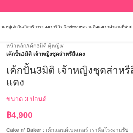
วดหมู่เค้กวันเกิด
บริการของเรา
รีวิว Review
บทความ
ติดต่อเรา
คำถามที่พบบ
หน้าหลัก
/
เค้ก3มิติ ผู้หญิง
/
เค้กปั้น3มิติ เจ้าหญิงชุดส่าหรีสีแดง
เค้กปั้น3มิติ เจ้าหญิงชุดส่าหรีส
แดง
ขนาด 3 ปอนด์
฿
4,900
Cake n' Baker
: เค้กแอนด์เบคเกอร์ เราคือโรงงาน
รับ