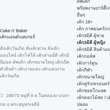
คัพเค้ก
พร๊อพงานปาร์ตี้/ง
อื่นๆ
เค้ก 18+
เค้ก ภาพยนตร์/เก
Cake n' Baker
เค้ก3มิติ ผู้ชาย
เค้กแอนด์เบคเกอร์
เค้ก3มิติ ผู้หญิง
สั่งเค้กวันเกิด สั่งเค้กด่วน สั่งเค้ก
เค้ก3มิติ สินค้าแ
ออนไลน์ เค้กโฟโต้ เค้กสามมิติ เค้กมิ
เค้กกอล์ฟ
นิม่อล คัพเค้ก เค้กขนาดใหญ่ เค้กเปิด
เค้กการ์ตูน
ตัวสินค้า เค้กงานแต่ง เค้กแต่งงาน
เค้กกีฬา
เค้กวันเกิด
เค้กขนาดใหญ่
เค้กคู่รัก/ครอบคร
เค้กชอคโกแลต
190/73 หมู่ที่ 8 ต.ในคลองบางปลา
เค้กดอกไม้สด / เ
ปลอม
กด อ.พระสมุทรเจดีย์