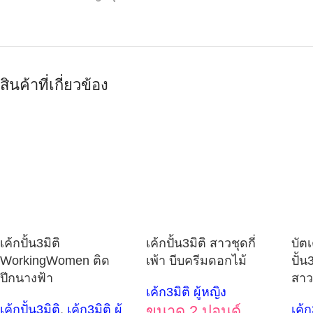
สินค้าที่เกี่ยวข้อง
เค้กปั้น3มิติ
เค้กปั้น3มิติ สาวชุดกี่
บัต
WorkingWomen ติด
เพ้า บีบครีมดอกไม้
ปั้น
ปีกนางฟ้า
สา
เค้ก3มิติ ผู้หญิง
เค้กปั้น3มิติ
,
เค้ก3มิติ ผู้
ขนาด 2 ปอนด์
เค้ก