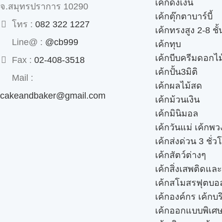
เค้กดึงเงิน
จ.สมุทรปราการ 10290
เค้กตุ๊กตาบาร์บี้
โทร :
082 322 1227
เค้กทรงสูง 2-8 ชั้
Line@ :
@cb999
เค้กทุบ
เค้กบีบครีมดอกไม
Fax :
02-408-3518
เค้กปั้น3มิติ
Mail :
เค้กผลไม้สด
cakeandbaker@gmail.com
เค้กม้วนเงิน
เค้กมินิมอล
เค้กวันแม่ เค้กพ
เค้กส่งด่วน 3 ชั่ว
เค้กสัตว์ต่างๆ
เค้กสิ่งเสพติดแล
เค้กสโมสรฟุตบอ
เค้กองค์กร เค้กบร
เค้กออกแบบพิเศ