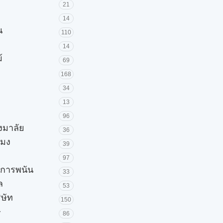
21
14
น
110
14
้
69
168
34
13
96
วงมาลัย
36
โมง
39
97
ะการพนัน
33
ล
53
ิษัท
150
ษ
86