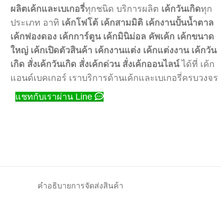
ผลิตเค้กและเบเกอรี่
ทุกชนิด บริการผลิต
เค้กวันเกิด
ทุก
ประเภท อาทิ
เค้กโฟโต้
เค้กสามมิติ
เค้กงานปั้นน้ำตาล
เค้กฟองดอง
เค้กการ์ตูน
เค้กมินิม่อล
คัพเค้ก
เค้กขนาด
ใหญ่
เค้กเปิดตัวสินค้า
เค้กงานแต่ง
เค้กแต่งงาน
เค้กวัน
เกิด
สั่งเค้กวันเกิด
สั่งเค้กด่วน
สั่งเค้กออนไลน์
ได้ที่ เค้ก
แอนด์เบคเกอร์ เราบริการด้านเค้กและเบเกอรี่ครบวงจร
แชทกับเราผ่าน Line
คำอธิบาย
การจัดส่งสินค้า