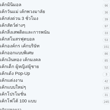
เค้กมินิมอล
96
เค้กวันแม่ เค้กพวงมาลัย
36
เค้กส่งด่วน 3 ชั่วโมง
39
เค้กสัตว์ต่างๆ
97
เค้กสิ่งเสพติดและการพนัน
33
เค้กสโมสรฟุตบอล
53
เค้กองค์กร เค้กบริษัท
151
เค้กออกแบบพิเศษ
86
เค้กเงินทอง เค้กมงคล
85
เค้กเด็ก ผู้หญิง/ผู้ชาย
52
เค้กเด้ง Pop-Up
3
เค้กแต่งงาน
42
เค้กแบบใหม่ๆ
135
เค้กโปรโมชั่น
31
เค้กโฟโต้ 100 แบบ
245
บริการของเรา