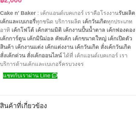
Cake n' Baker
: เค้กแอนด์เบคเกอร์ เราคือโรงงาน
รับผลิต
เค้กและเบเกอรี่
ทุกชนิด บริการผลิต
เค้กวันเกิด
ทุกประเภท
อาทิ
เค้กโฟโต้
เค้กสามมิติ
เค้กงานปั้นน้ำตาล
เค้กฟองดอง
เค้กการ์ตูน
เค้กมินิม่อล
คัพเค้ก
เค้กขนาดใหญ่
เค้กเปิดตัว
สินค้า
เค้กงานแต่ง
เค้กแต่งงาน
เค้กวันเกิด
สั่งเค้กวันเกิด
สั่งเค้กด่วน
สั่งเค้กออนไลน์
ได้ที่ เค้กแอนด์เบคเกอร์ เรา
บริการด้านเค้กและเบเกอรี่ครบวงจร
แชทกับเราผ่าน Line
สินค้าที่เกี่ยวข้อง