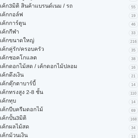
เค้ก3มิติ สินค้าแบรนด์เนม / รถ
55
เค้กกอล์ฟ
19
เค้กการ์ตูน
46
เค้กกีฬา
33
เค้กขนาดใหญ่
216
เค้กคู่รัก/ครอบครัว
35
เค้กชอคโกแลต
38
เค้กดอกไม้สด / เค้กดอกไม้ปลอม
16
เค้กดึงเงิน
21
เค้กตุ๊กตาบาร์บี้
14
เค้กทรงสูง 2-8 ชั้น
110
เค้กทุบ
14
เค้กบีบครีมดอกไม้
69
เค้กปั้น3มิติ
168
เค้กผลไม้สด
34
เค้กม้วนเงิน
13