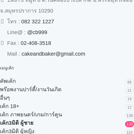
190/73 หมู่ที่ 8 ต.ในคลองบางปลากด อ.พระสมุทรเจดีย์
จ.สมุทรปราการ 10290
โทร :
082 322 1227
Line@ :
@cb999
Fax :
02-408-3518
Mail :
cakeandbaker@gmail.com
เมนูเค้ก
คัพเค้ก
66
พร๊อพงานปาร์ตี้/งานวันเกิด
21
อื่นๆ
19
เค้ก 18+
12
เค้ก ภาพยนตร์/เกม/การ์ตูน
138
เค้ก3มิติ ผู้ชาย
130
เค้ก3มิติ ผู้หญิง
110