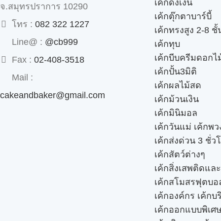
เค้กดึงเงิน
จ.สมุทรปราการ 10290
เค้กตุ๊กตาบาร์บี้
โทร :
082 322 1227
เค้กทรงสูง 2-8 ชั้
Line@ :
@cb999
เค้กทุบ
เค้กบีบครีมดอกไม
Fax :
02-408-3518
เค้กปั้น3มิติ
Mail :
เค้กผลไม้สด
cakeandbaker@gmail.com
เค้กม้วนเงิน
เค้กมินิมอล
เค้กวันแม่ เค้กพ
เค้กส่งด่วน 3 ชั่ว
เค้กสัตว์ต่างๆ
เค้กสิ่งเสพติดแล
เค้กสโมสรฟุตบอ
เค้กองค์กร เค้กบร
เค้กออกแบบพิเศ