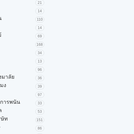
21
14
น
110
14
้
69
168
34
13
96
วงมาลัย
36
โมง
39
97
ะการพนัน
33
ล
53
ิษัท
151
ษ
86