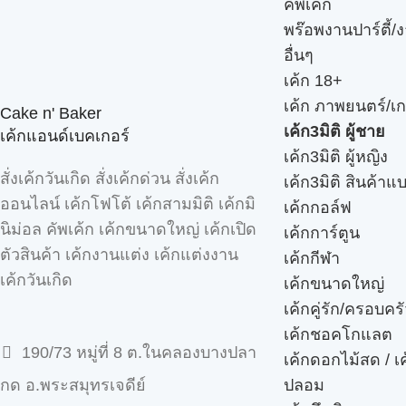
คัพเค้ก
พร๊อพงานปาร์ตี้/ง
อื่นๆ
เค้ก 18+
เค้ก ภาพยนตร์/เก
Cake n' Baker
เค้ก3มิติ ผู้ชาย
เค้กแอนด์เบคเกอร์
เค้ก3มิติ ผู้หญิง
สั่งเค้กวันเกิด สั่งเค้กด่วน สั่งเค้ก
เค้ก3มิติ สินค้าแ
ออนไลน์ เค้กโฟโต้ เค้กสามมิติ เค้กมิ
เค้กกอล์ฟ
นิม่อล คัพเค้ก เค้กขนาดใหญ่ เค้กเปิด
เค้กการ์ตูน
ตัวสินค้า เค้กงานแต่ง เค้กแต่งงาน
เค้กกีฬา
เค้กวันเกิด
เค้กขนาดใหญ่
เค้กคู่รัก/ครอบคร
เค้กชอคโกแลต
190/73 หมู่ที่ 8 ต.ในคลองบางปลา
เค้กดอกไม้สด / เ
ปลอม
กด อ.พระสมุทรเจดีย์