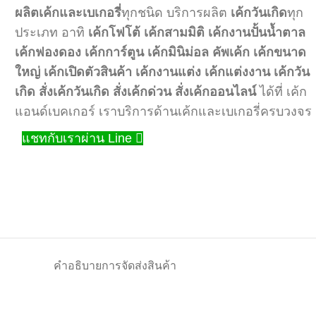
ผลิตเค้กและเบเกอรี่
ทุกชนิด บริการผลิต
เค้กวันเกิด
ทุก
ประเภท อาทิ
เค้กโฟโต้
เค้กสามมิติ
เค้กงานปั้นน้ำตาล
เค้กฟองดอง
เค้กการ์ตูน
เค้กมินิม่อล
คัพเค้ก
เค้กขนาด
ใหญ่
เค้กเปิดตัวสินค้า
เค้กงานแต่ง
เค้กแต่งงาน
เค้กวัน
เกิด
สั่งเค้กวันเกิด
สั่งเค้กด่วน
สั่งเค้กออนไลน์
ได้ที่ เค้ก
แอนด์เบคเกอร์ เราบริการด้านเค้กและเบเกอรี่ครบวงจร
แชทกับเราผ่าน Line
คำอธิบาย
การจัดส่งสินค้า