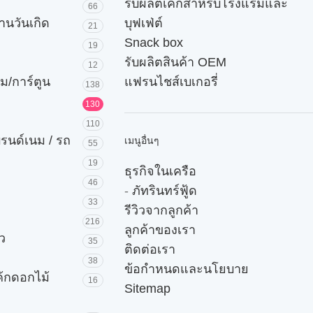
รับผลิตเค้กสำหรับโรงแรมและ
66
านวันเกิด
บุฟเฟ่ต์
21
Snack box
19
รับผลิตสินค้า OEM
12
ม/การ์ตูน
แฟรนไชส์เบเกอรี่
138
130
110
บรนด์เนม / รถ
เมนูอื่นๆ
55
19
ธุรกิจในเครือ
46
-
ภัทรินทร์ฟู้ด
33
รีวิวจากลูกค้า
216
ลูกค้าของเรา
ัว
35
ติดต่อเรา
38
ข้อกำหนดและนโยบาย
ค้กดอกไม้
16
Sitemap