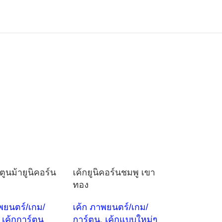
ตูนม้ายูนิคอร์น
เค้กยูนิคอร์นชมพู เขา
ทอง
พยนตร์/เกม/
เค้ก ภาพยนตร์/เกม/
เค้กการ์ตูน
การ์ตูน
,
เค้กแบบใหม่ๆ