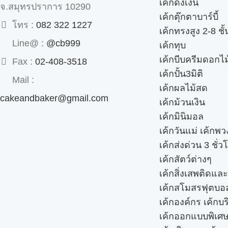
เค้กดึงเงิน
จ.สมุทรปราการ 10290
เค้กตุ๊กตาบาร์บี้
โทร :
082 322 1227
เค้กทรงสูง 2-8 ชั้
Line@ :
@cb999
เค้กทุบ
เค้กบีบครีมดอกไม
Fax :
02-408-3518
เค้กปั้น3มิติ
Mail :
เค้กผลไม้สด
cakeandbaker@gmail.com
เค้กม้วนเงิน
เค้กมินิมอล
เค้กวันแม่ เค้กพ
เค้กส่งด่วน 3 ชั่ว
เค้กสัตว์ต่างๆ
เค้กสิ่งเสพติดแล
เค้กสโมสรฟุตบอ
เค้กองค์กร เค้กบร
เค้กออกแบบพิเศ