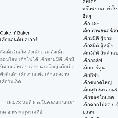
คัพเค้ก
พร๊อพงานปาร์ตี้/ง
อื่นๆ
เค้ก 18+
เค้ก ภาพยนตร์/เก
Cake n' Baker
เค้ก3มิติ ผู้ชาย
เค้กแอนด์เบคเกอร์
เค้ก3มิติ ผู้หญิง
สั่งเค้กวันเกิด สั่งเค้กด่วน สั่งเค้ก
เค้ก3มิติ สินค้าแ
ออนไลน์ เค้กโฟโต้ เค้กสามมิติ เค้กมิ
เค้กกอล์ฟ
นิม่อล คัพเค้ก เค้กขนาดใหญ่ เค้กเปิด
เค้กการ์ตูน
ตัวสินค้า เค้กงานแต่ง เค้กแต่งงาน
เค้กกีฬา
เค้กวันเกิด
เค้กขนาดใหญ่
เค้กคู่รัก/ครอบคร
เค้กชอคโกแลต
190/73 หมู่ที่ 8 ต.ในคลองบางปลา
เค้กดอกไม้สด / เ
ปลอม
กด อ.พระสมุทรเจดีย์