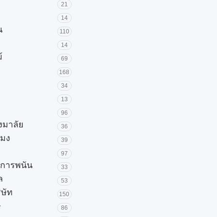
21
14
น
110
14
้
69
168
34
13
96
วงมาลัย
36
โมง
39
97
ะการพนัน
33
ล
53
ิษัท
150
ษ
86