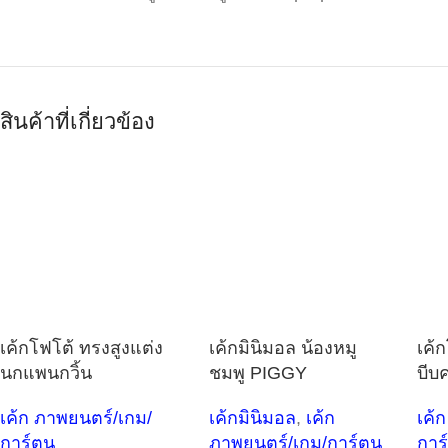
สินค้าที่เกี่ยวข้อง
เค้กโฟโต้ ทรงสูงแต่ง
เค้กมินิมอล น้องหมู
เค้ก
นกแพนกวิ้น
ชมพู PIGGY
บีบ
เค้ก ภาพยนตร์/เกม/
เค้กมินิมอล
,
เค้ก
เค้
การ์ตูน
ภาพยนตร์/เกม/การ์ตูน
การ