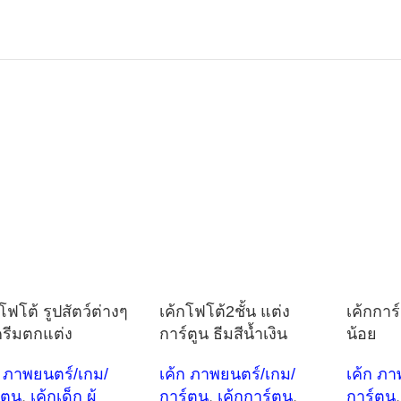
โฟโต้ รูปสัตว์ต่างๆ
เค้กโฟโต้2ชั้น แต่ง
เค้กการ์
ครีมตกแต่ง
การ์ตูน ธีมสีน้ำเงิน
น้อย
ก ภาพยนตร์/เกม/
เค้ก ภาพยนตร์/เกม/
เค้ก ภา
์ตูน
,
เค้กเด็ก ผู้
การ์ตูน
,
เค้กการ์ตูน
,
การ์ตูน
,