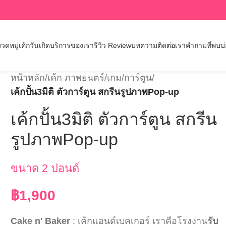
วดหมู่เค้กวันเกิด
บริการของเรา
รีวิว Review
บทความ
ติดต่อเรา
คำถามที่พบบ
หน้าหลัก
/
เค้ก ภาพยนตร์/เกม/การ์ตูน
/
เค้กปั้น3มิติ ตัวการ์ตูน สกรีนรูปภาพPop-up
เค้กปั้น3มิติ ตัวการ์ตูน สกรีน
รูปภาพPop-up
ขนาด 2 ปอนด์
฿
1,900
Cake n' Baker
: เค้กแอนด์เบคเกอร์ เราคือโรงงาน
รับ