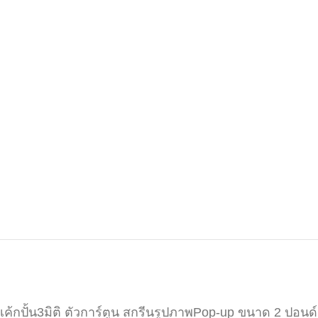
เค้กปั้น3มิติ ตัวการ์ตูน สกรีนรูปภาพPop-up ขนาด 2 ปอนด์