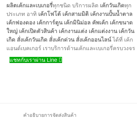
ผลิตเค้กและเบเกอรี่
ทุกชนิด บริการผลิต
เค้กวันเกิด
ทุก
ประเภท อาทิ
เค้กโฟโต้
เค้กสามมิติ
เค้กงานปั้นน้ำตาล
เค้กฟองดอง
เค้กการ์ตูน
เค้กมินิม่อล
คัพเค้ก
เค้กขนาด
ใหญ่
เค้กเปิดตัวสินค้า
เค้กงานแต่ง
เค้กแต่งงาน
เค้กวัน
เกิด
สั่งเค้กวันเกิด
สั่งเค้กด่วน
สั่งเค้กออนไลน์
ได้ที่ เค้ก
แอนด์เบคเกอร์ เราบริการด้านเค้กและเบเกอรี่ครบวงจร
แชทกับเราผ่าน Line
คำอธิบาย
การจัดส่งสินค้า