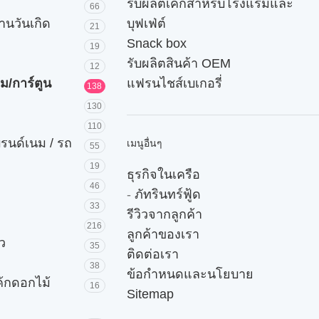
รับผลิตเค้กสำหรับโรงแรมและ
66
านวันเกิด
บุฟเฟ่ต์
21
Snack box
19
รับผลิตสินค้า OEM
12
ม/การ์ตูน
แฟรนไชส์เบเกอรี่
138
130
110
บรนด์เนม / รถ
เมนูอื่นๆ
55
19
ธุรกิจในเครือ
46
-
ภัทรินทร์ฟู้ด
33
รีวิวจากลูกค้า
216
ลูกค้าของเรา
ัว
35
ติดต่อเรา
38
ข้อกำหนดและนโยบาย
ค้กดอกไม้
16
Sitemap