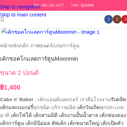
Line :
@cb999
โทร :
082 322 1227
Skip to navigation
Skip to main content
หน้าหลัก
/
เค้ก ภาพยนตร์/เกม/การ์ตูน
เค้กชอคโกแลตการ์ตูนMoonmin
ขนาด 2 ปอนด์
฿
1,400
Cake n' Baker
: เค้กแอนด์เบคเกอร์ เราคือโรงงาน
รับผลิต
เค้กและเบเกอรี่
ทุกชนิด บริการผลิต
เค้กวันเกิด
ทุกประเภท
อาทิ
เค้กโฟโต้
เค้กสามมิติ
เค้กงานปั้นน้ำตาล
เค้กฟองดอง
เค้กการ์ตูน
เค้กมินิม่อล
คัพเค้ก
เค้กขนาดใหญ่
เค้กเปิดตัว