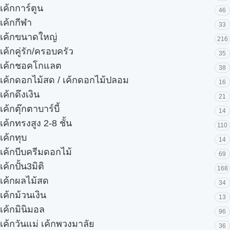
เค้กการ์ตูน
46
เค้กกีฬา
33
เค้กขนาดใหญ่
216
เค้กคู่รัก/ครอบครัว
35
เค้กชอคโกแลต
38
เค้กดอกไม้สด / เค้กดอกไม้ปลอม
16
เค้กดึงเงิน
21
เค้กตุ๊กตาบาร์บี้
14
เค้กทรงสูง 2-8 ชั้น
110
เค้กทุบ
14
เค้กบีบครีมดอกไม้
69
เค้กปั้น3มิติ
168
เค้กผลไม้สด
34
เค้กม้วนเงิน
13
เค้กมินิมอล
96
เค้กวันแม่ เค้กพวงมาลัย
36