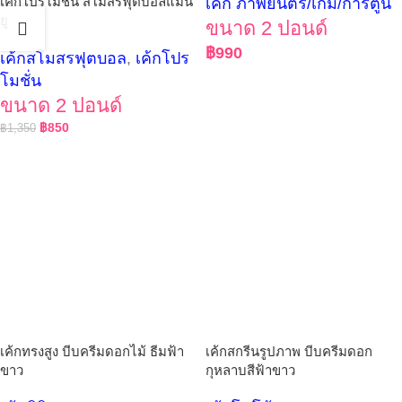
เค้กโปรโมชั่น สโมสรฟุตบอลแมน
เค้ก ภาพยนตร์/เกม/การ์ตูน
ยู
ขนาด 2 ปอนด์
฿
990
เค้กสโมสรฟุตบอล
,
เค้กโปร
โมชั่น
ขนาด 2 ปอนด์
฿
850
฿
1,350
เค้กทรงสูง บีบครีมดอกไม้ ธีมฟ้า
เค้กสกรีนรูปภาพ บีบครีมดอก
ขาว
กุหลาบสีฟ้าขาว