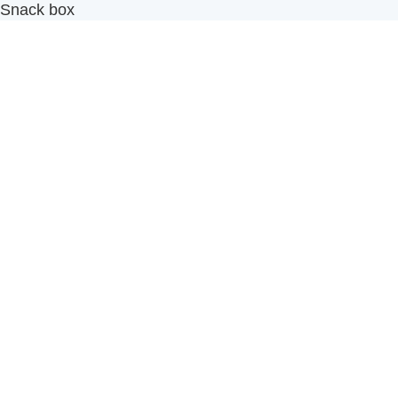
Snack box
รับผลิตสินค้า OEM
แฟรนไชส์เบเกอรี่
เมนูอื่นๆ
ธุรกิจในเครือ
-
ภัทรินทร์ฟู้ด
รีวิวจากลูกค้า
ลูกค้าของเรา
ติดต่อเรา
ข้อกำหนดและนโยบาย
Sitemap
Cake n' Bake โรงงานผลิตเค้กและเบเกอรี่