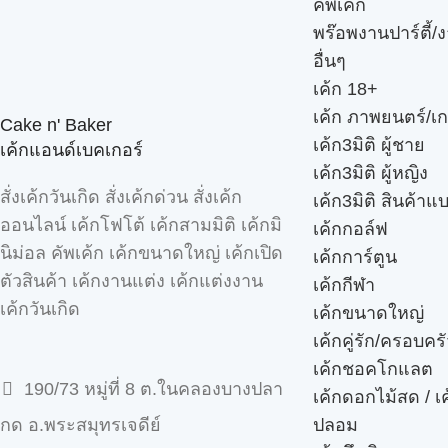
คัพเค้ก
พร๊อพงานปาร์ตี้/ง
อื่นๆ
เค้ก 18+
เค้ก ภาพยนตร์/เก
Cake n' Baker
เค้ก3มิติ ผู้ชาย
เค้กแอนด์เบคเกอร์
เค้ก3มิติ ผู้หญิง
สั่งเค้กวันเกิด สั่งเค้กด่วน สั่งเค้ก
เค้ก3มิติ สินค้าแ
ออนไลน์ เค้กโฟโต้ เค้กสามมิติ เค้กมิ
เค้กกอล์ฟ
นิม่อล คัพเค้ก เค้กขนาดใหญ่ เค้กเปิด
เค้กการ์ตูน
ตัวสินค้า เค้กงานแต่ง เค้กแต่งงาน
เค้กกีฬา
เค้กวันเกิด
เค้กขนาดใหญ่
เค้กคู่รัก/ครอบคร
เค้กชอคโกแลต
190/73 หมู่ที่ 8 ต.ในคลองบางปลา
เค้กดอกไม้สด / เ
ปลอม
กด อ.พระสมุทรเจดีย์