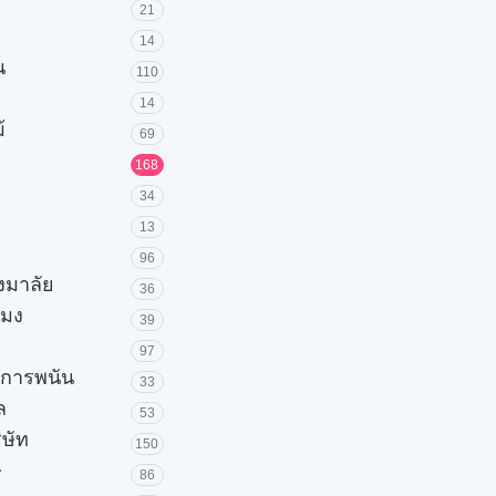
21
14
น
110
14
้
69
168
34
13
96
วงมาลัย
36
โมง
39
97
ะการพนัน
33
ล
53
ิษัท
150
ษ
86