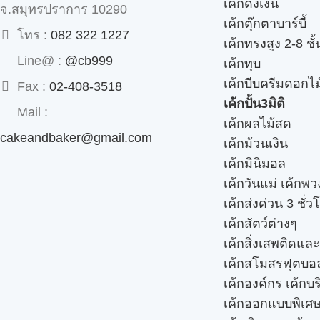
เค้กดึงเงิน
จ.สมุทรปราการ 10290
เค้กตุ๊กตาบาร์บี้
โทร :
082 322 1227
เค้กทรงสูง 2-8 ชั้
Line@ :
@cb999
เค้กทุบ
เค้กบีบครีมดอกไม
Fax :
02-408-3518
เค้กปั้น3มิติ
Mail :
เค้กผลไม้สด
cakeandbaker@gmail.com
เค้กม้วนเงิน
เค้กมินิมอล
เค้กวันแม่ เค้กพ
เค้กส่งด่วน 3 ชั่ว
เค้กสัตว์ต่างๆ
เค้กสิ่งเสพติดแล
เค้กสโมสรฟุตบอ
เค้กองค์กร เค้กบร
เค้กออกแบบพิเศ