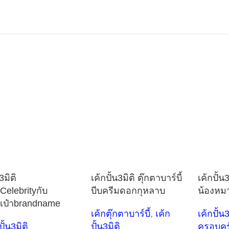
3มิติ
เค้กปั้น3มิติ ตุ๊กตาบาร์บี้
เค้กปั้น3
Celebrityกับ
บีบครีมดอกกุหลาบ
น้องหม
เป๋าbrandname
เค้กตุ๊กตาบาร์บี้
,
เค้ก
เค้กปั้น3
ปั้น3มิติ
ปั้น3มิติ
ครอบคร