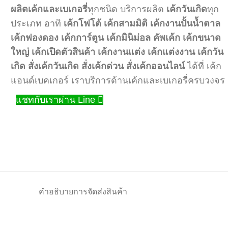
ผลิตเค้กและเบเกอรี่
ทุกชนิด บริการผลิต
เค้กวันเกิด
ทุก
ประเภท อาทิ
เค้กโฟโต้
เค้กสามมิติ
เค้กงานปั้นน้ำตาล
เค้กฟองดอง
เค้กการ์ตูน
เค้กมินิม่อล
คัพเค้ก
เค้กขนาด
ใหญ่
เค้กเปิดตัวสินค้า
เค้กงานแต่ง
เค้กแต่งงาน
เค้กวัน
เกิด
สั่งเค้กวันเกิด
สั่งเค้กด่วน
สั่งเค้กออนไลน์
ได้ที่ เค้ก
แอนด์เบคเกอร์ เราบริการด้านเค้กและเบเกอรี่ครบวงจร
แชทกับเราผ่าน Line
คำอธิบาย
การจัดส่งสินค้า