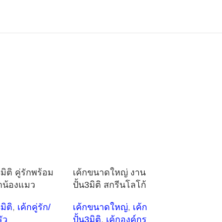
มิติ คู่รักพร้อม
เค้กขนาดใหญ่ งาน
าน้องแมว
ปั้น3มิติ สกรีนโลโก้
มิติ
,
เค้กคู่รัก/
เค้กขนาดใหญ่
,
เค้ก
ัว
ปั้น3มิติ
,
เค้กองค์กร