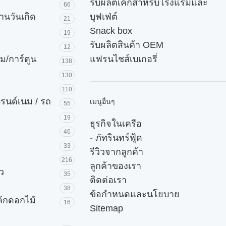
รับผลิตเค้กสำหรับโรงแรมและ
66
านวันเกิด
บุฟเฟ่ต์
21
Snack box
19
รับผลิตสินค้า OEM
12
ม/การ์ตูน
แฟรนไชส์เบเกอรี่
138
130
110
บรนด์เนม / รถ
เมนูอื่นๆ
55
19
ธุรกิจในเครือ
46
-
ภัทรินทร์ฟู้ด
33
รีวิวจากลูกค้า
216
ลูกค้าของเรา
ัว
35
ติดต่อเรา
38
ข้อกำหนดและนโยบาย
ค้กดอกไม้
16
Sitemap