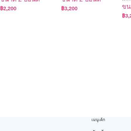
ขน
฿
2,200
฿
3,200
฿
3,
เมนูเค้ก