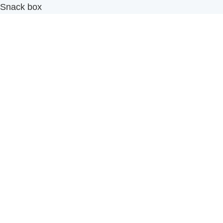
Snack box
รับผลิตสินค้า OEM
แฟรนไชส์เบเกอรี่
เมนูอื่นๆ
ธุรกิจในเครือ
-
ภัทรินทร์ฟู้ด
รีวิวจากลูกค้า
ลูกค้าของเรา
ติดต่อเรา
ข้อกำหนดและนโยบาย
Sitemap
Cake n' Bake โรงงานผลิตเค้กและเบเกอรี่