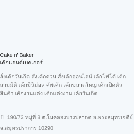
Cake n' Baker
เค้กแอนด์เบคเกอร์
สั่งเค้กวันเกิด สั่งเค้กด่วน สั่งเค้กออนไลน์ เค้กโฟโต้ เค้ก
สามมิติ เค้กมินิม่อล คัพเค้ก เค้กขนาดใหญ่ เค้กเปิดตัว
สินค้า เค้กงานแต่ง เค้กแต่งงาน เค้กวันเกิด
190/73 หมู่ที่ 8 ต.ในคลองบางปลากด อ.พระสมุทรเจดีย์
จ.สมุทรปราการ 10290