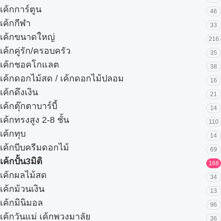
เค้กการ์ตูน
46
เค้กกีฬา
33
เค้กขนาดใหญ่
216
เค้กคู่รัก/ครอบครัว
35
เค้กชอคโกแลต
38
เค้กดอกไม้สด / เค้กดอกไม้ปลอม
16
เค้กดึงเงิน
21
เค้กตุ๊กตาบาร์บี้
14
เค้กทรงสูง 2-8 ชั้น
110
เค้กทุบ
14
เค้กบีบครีมดอกไม้
69
เค้กปั้น3มิติ
168
เค้กผลไม้สด
34
เค้กม้วนเงิน
13
เค้กมินิมอล
96
เค้กวันแม่ เค้กพวงมาลัย
36