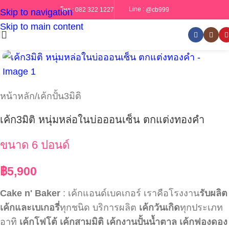
Line :
@cb999
โทร :
082 322 1227
Skip to navigation
Skip to main content
หน้าหลัก
/
เค้กปั้น3มิติ
เค้ก3มิติ หนุ่มหล่อในบ่อออนเซ็น ตกแต่งทองคำ
ขนาด 6 ปอนด์
฿
5,900
Cake n' Baker
: เค้กแอนด์เบคเกอร์ เราคือโรงงาน
รับผลิต
เค้กและเบเกอรี่
ทุกชนิด บริการผลิต
เค้กวันเกิด
ทุกประเภท
อาทิ
เค้กโฟโต้
เค้กสามมิติ
เค้กงานปั้นน้ำตาล
เค้กฟองดอง