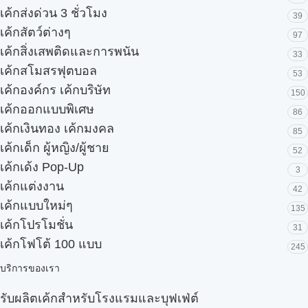
เค้กส่งด่วน 3 ชั่วโมง
39
เค้กสัตว์ต่างๆ
97
เค้กสิ่งเสพติดและการพนัน
33
เค้กสโมสรฟุตบอล
53
เค้กองค์กร เค้กบริษัท
150
เค้กออกแบบพิเศษ
86
เค้กเงินทอง เค้กมงคล
85
เค้กเด็ก ผู้หญิง/ผู้ชาย
52
เค้กเด้ง Pop-Up
3
เค้กแต่งงาน
42
เค้กแบบใหม่ๆ
135
เค้กโปรโมชั่น
31
เค้กโฟโต้ 100 แบบ
245
บริการของเรา
รับผลิตเค้กสำหรับโรงแรมและบุฟเฟ่ต์