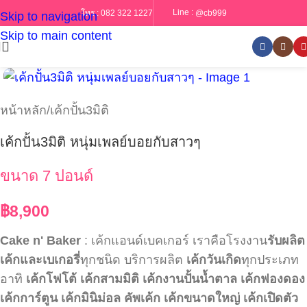
Line :
@cb999
โทร :
082 322 1227
Skip to navigation
Skip to main content
หน้าหลัก
/
เค้กปั้น3มิติ
เค้กปั้น3มิติ หนุ่มเพลย์บอยกับสาวๆ
ขนาด 7 ปอนด์
฿
8,900
Cake n' Baker
: เค้กแอนด์เบคเกอร์ เราคือโรงงาน
รับผลิต
เค้กและเบเกอรี่
ทุกชนิด บริการผลิต
เค้กวันเกิด
ทุกประเภท
อาทิ
เค้กโฟโต้
เค้กสามมิติ
เค้กงานปั้นน้ำตาล
เค้กฟองดอง
เค้กการ์ตูน
เค้กมินิม่อล
คัพเค้ก
เค้กขนาดใหญ่
เค้กเปิดตัว