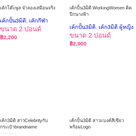
เค้กโต๊ะพูล จำลองเสมือนจริง
เค้กปั้น3มิติ WorkingWomen ติด
ปีกนางฟ้า
เค้กปั้น3มิติ
,
เค้กกีฬา
เค้กปั้น3มิติ
,
เค้ก3มิติ ผู้หญิง
ขนาด 2 ปอนด์
ขนาด 2 ปอนด์
฿
2,200
฿
2,900
เค้ก3มิติ สาวCelebrityกับ
เค้กปั้น3มิติ สาวแบงค์สีเขียว
กระเป๋าbrandname
พร้อมLogo