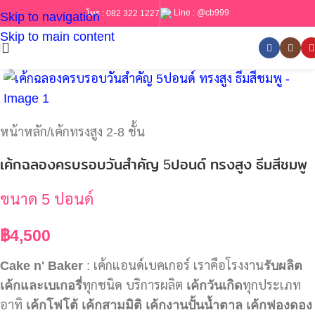
Line :
@cb999
โทร :
082 322 1227
Skip to navigation
Skip to main content
หน้าหลัก
/
เค้กทรงสูง 2-8 ชั้น
เค้กฉลองครบรอบวันสำคัญ 5ปอนด์ ทรงสูง ธีมสีชมพู
ขนาด 5 ปอนด์
฿
4,500
Cake n' Baker
: เค้กแอนด์เบคเกอร์ เราคือโรงงาน
รับผลิต
เค้กและเบเกอรี่
ทุกชนิด บริการผลิต
เค้กวันเกิด
ทุกประเภท
อาทิ
เค้กโฟโต้
เค้กสามมิติ
เค้กงานปั้นน้ำตาล
เค้กฟองดอง