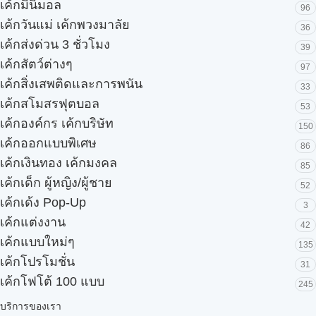
เค้กมินิมอล
96
เค้กวันแม่ เค้กพวงมาลัย
36
เค้กส่งด่วน 3 ชั่วโมง
39
เค้กสัตว์ต่างๆ
97
เค้กสิ่งเสพติดและการพนัน
33
เค้กสโมสรฟุตบอล
53
เค้กองค์กร เค้กบริษัท
150
เค้กออกแบบพิเศษ
86
เค้กเงินทอง เค้กมงคล
85
เค้กเด็ก ผู้หญิง/ผู้ชาย
52
เค้กเด้ง Pop-Up
3
เค้กแต่งงาน
42
เค้กแบบใหม่ๆ
135
เค้กโปรโมชั่น
31
เค้กโฟโต้ 100 แบบ
245
บริการของเรา