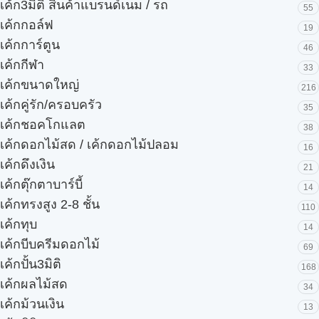
เค้ก3มิติ สินค้าแบรนด์เนม / รถ
55
เค้กกอล์ฟ
19
เค้กการ์ตูน
46
เค้กกีฬา
33
เค้กขนาดใหญ่
216
เค้กคู่รัก/ครอบครัว
35
เค้กชอคโกแลต
38
เค้กดอกไม้สด / เค้กดอกไม้ปลอม
16
เค้กดึงเงิน
21
เค้กตุ๊กตาบาร์บี้
14
เค้กทรงสูง 2-8 ชั้น
110
เค้กทุบ
14
เค้กบีบครีมดอกไม้
69
เค้กปั้น3มิติ
168
เค้กผลไม้สด
34
เค้กม้วนเงิน
13