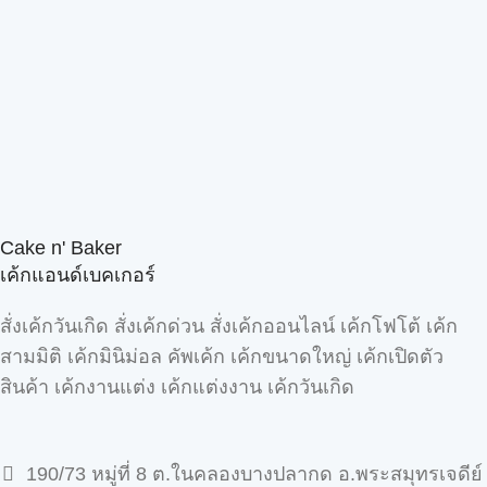
Cake n' Baker
เค้กแอนด์เบคเกอร์
สั่งเค้กวันเกิด สั่งเค้กด่วน สั่งเค้กออนไลน์ เค้กโฟโต้ เค้ก
สามมิติ เค้กมินิม่อล คัพเค้ก เค้กขนาดใหญ่ เค้กเปิดตัว
สินค้า เค้กงานแต่ง เค้กแต่งงาน เค้กวันเกิด
190/73 หมู่ที่ 8 ต.ในคลองบางปลากด อ.พระสมุทรเจดีย์