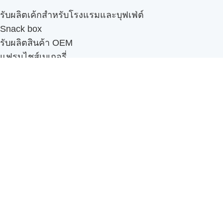
รับผลิตเค้กสำหรับโรงแรมและบุฟเฟ่ต์
Snack box
รับผลิตสินค้า OEM
แฟรนไชส์เบเกอรี่
เมนูอื่นๆ
ธุรกิจในเครือ
-
ภัทรินทร์ฟู้ด
รีวิวจากลูกค้า
ลูกค้าของเรา
ติดต่อเรา
ข้อกำหนดและนโยบาย
Sitemap