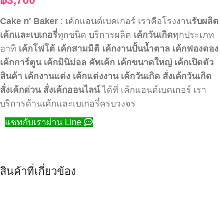
Cake n' Baker
: เค้กแอนด์เบคเกอร์ เราคือโรงงาน
รับผลิต
เค้กและเบเกอรี่
ทุกชนิด บริการผลิต
เค้กวันเกิด
ทุกประเภท
อาทิ
เค้กโฟโต้
เค้กสามมิติ
เค้กงานปั้นน้ำตาล
เค้กฟองดอง
เค้กการ์ตูน
เค้กมินิม่อล
คัพเค้ก
เค้กขนาดใหญ่
เค้กเปิดตัว
สินค้า
เค้กงานแต่ง
เค้กแต่งงาน
เค้กวันเกิด
สั่งเค้กวันเกิด
สั่งเค้กด่วน
สั่งเค้กออนไลน์
ได้ที่ เค้กแอนด์เบคเกอร์ เรา
บริการด้านเค้กและเบเกอรี่ครบวงจร
แชทกับเราผ่าน Line
สินค้าที่เกี่ยวข้อง