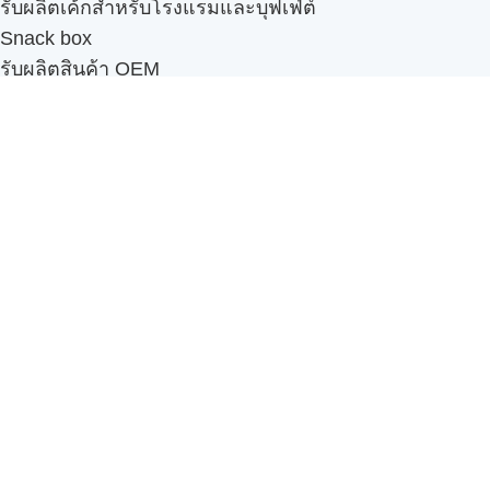
รับผลิตเค้กสำหรับโรงแรมและบุฟเฟ่ต์
Snack box
รับผลิตสินค้า OEM
แฟรนไชส์เบเกอรี่
เมนูอื่นๆ
ธุรกิจในเครือ
-
ภัทรินทร์ฟู้ด
รีวิวจากลูกค้า
ลูกค้าของเรา
ติดต่อเรา
ข้อกำหนดและนโยบาย
Sitemap
Cake n' Bake โรงงานผลิตเค้กและเบเกอรี่