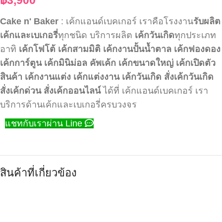
Cake n' Baker
: เค้กแอนด์เบคเกอร์ เราคือโรงงาน
รับผลิต
เค้กและเบเกอรี่
ทุกชนิด บริการผลิต
เค้กวันเกิด
ทุกประเภท
อาทิ
เค้กโฟโต้
เค้กสามมิติ
เค้กงานปั้นน้ำตาล
เค้กฟองดอง
เค้กการ์ตูน
เค้กมินิม่อล
คัพเค้ก
เค้กขนาดใหญ่
เค้กเปิดตัว
สินค้า
เค้กงานแต่ง
เค้กแต่งงาน
เค้กวันเกิด
สั่งเค้กวันเกิด
สั่งเค้กด่วน
สั่งเค้กออนไลน์
ได้ที่ เค้กแอนด์เบคเกอร์ เรา
บริการด้านเค้กและเบเกอรี่ครบวงจร
แชทกับเราผ่าน Line
สินค้าที่เกี่ยวข้อง