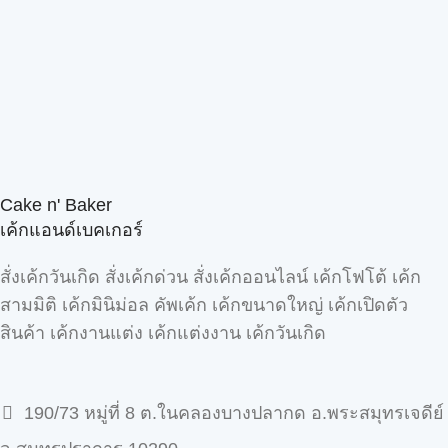
Cake n' Baker
เค้กแอนด์เบคเกอร์
สั่งเค้กวันเกิด สั่งเค้กด่วน สั่งเค้กออนไลน์ เค้กโฟโต้ เค้ก
สามมิติ เค้กมินิม่อล คัพเค้ก เค้กขนาดใหญ่ เค้กเปิดตัว
สินค้า เค้กงานแต่ง เค้กแต่งงาน เค้กวันเกิด
190/73 หมู่ที่ 8 ต.ในคลองบางปลากด อ.พระสมุทรเจดีย์