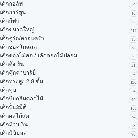
เค้กกอล์ฟ
19
เค้กการ์ตูน
46
เค้กกีฬา
33
เค้กขนาดใหญ่
216
เค้กคู่รัก/ครอบครัว
35
เค้กชอคโกแลต
38
เค้กดอกไม้สด / เค้กดอกไม้ปลอม
16
เค้กดึงเงิน
21
เค้กตุ๊กตาบาร์บี้
14
เค้กทรงสูง 2-8 ชั้น
110
เค้กทุบ
14
เค้กบีบครีมดอกไม้
69
เค้กปั้น3มิติ
168
เค้กผลไม้สด
34
เค้กม้วนเงิน
13
เค้กมินิมอล
96